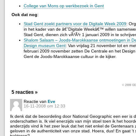
College van Mons op werkbezoek in Gent
Ook dat nog
:
Stad Gent zoekt partners voor de Digitale Week 2009
: Org
in het kader van de â€˜Digitale Weekâ€™ willen samenwe
Stad Gent, dienen zich vÃ³Ã³r 1 januari 2009 in te schrijve
Shalom Salaam – Joods-Marokkaanse ontmoetingen in De
Design museum Gent
: Van vrijdag 21 november tot en me
februari 2009 november zetten De Centrale en het Desi
Gent de Joods-Marokkaanse cultuur in de kijker.
© 2008 
5 reacties »
Reactie van
Eve
16-11-2008 om 12:33
Ik denk dat de beoordeling door National Geographic een eer is di
onderschatten is. Ik viel enerzijds van mijn stoel toen ik het hoord
anderzijds vind ik het zeer leuk dat het niet enkel de Gentenaars z
geloven in de authenticiteit van onze stad. Hoera, dus! En gaat ‘t
trakteren?