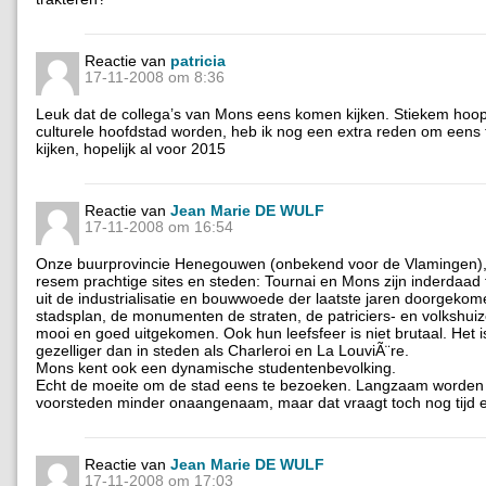
Reactie van
patricia
17-11-2008 om 8:36
Leuk dat de collega’s van Mons eens komen kijken. Stiekem hoop 
culturele hoofdstad worden, heb ik nog een extra reden om eens
kijken, hopelijk al voor 2015
Reactie van
Jean Marie DE WULF
17-11-2008 om 16:54
Onze buurprovincie Henegouwen (onbekend voor de Vlamingen), 
resem prachtige sites en steden: Tournai en Mons zijn inderdaad 
uit de industrialisatie en bouwwoede der laatste jaren doorgekom
stadsplan, de monumenten de straten, de patriciers- en volkshuize
mooi en goed uitgekomen. Ook hun leefsfeer is niet brutaal. Het i
gezelliger dan in steden als Charleroi en La LouviÃ¨re.
Mons kent ook een dynamische studentenbevolking.
Echt de moeite om de stad eens te bezoeken. Langzaam worden
voorsteden minder onaangenaam, maar dat vraagt toch nog tijd e
Reactie van
Jean Marie DE WULF
17-11-2008 om 17:03