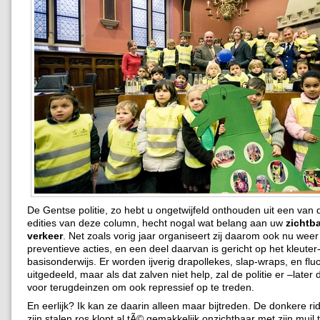
De Gentse politie, zo hebt u ongetwijfeld onthouden uit een van 
edities van deze column, hecht nogal wat belang aan uw
zichtba
verkeer
. Net zoals vorig jaar organiseert zij daarom ook nu weer
preventieve acties, en een deel daarvan is gericht op het kleuter
basisonderwijs. Er worden ijverig drapollekes, slap-wraps, en flu
uitgedeeld, maar als dat zalven niet help, zal de politie er –later d
voor terugdeinzen om ook repressief op te treden.
En eerlijk? Ik kan ze daarin alleen maar bijtreden. De donkere ri
zijn stalen ros klopt al tÃ© gemakkelijk onzichtbaar met zijn muil