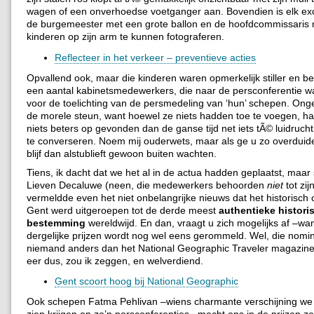
wagen of een onverhoedse voetganger aan. Bovendien is elk e
de burgemeester met een grote ballon en de hoofdcommissaris
kinderen op zijn arm te kunnen fotograferen.
Reflecteer in het verkeer – preventieve acties
Opvallend ook, maar die kinderen waren opmerkelijk stiller en b
een aantal kabinetsmedewerkers, die naar de persconferentie w
voor de toelichting van de persmedeling van ‘hun’ schepen. Onge
de morele steun, want hoewel ze niets hadden toe te voegen, h
niets beters op gevonden dan de ganse tijd net iets tÃ© luidrucht
te converseren. Noem mij ouderwets, maar als ge u zo overduidel
blijf dan alstublieft gewoon buiten wachten.
Tiens, ik dacht dat we het al in de actua hadden geplaatst, maa
Lieven Decaluwe (neen, die medewerkers behoorden
niet
tot zij
vermeldde even het niet onbelangrijke nieuws dat het historisch
Gent werd uitgeroepen tot de derde meest
authentieke histori
bestemming
wereldwijd. En dan, vraagt u zich mogelijks af –wa
dergelijke prijzen wordt nog wel eens gerommeld. Wel, die nomi
niemand anders dan het National Geographic Traveler magazine
eer dus, zou ik zeggen, en welverdiend.
Gent scoort hoog bij National Geographic
Ook schepen Fatma Pehlivan –wiens charmante verschijning we 