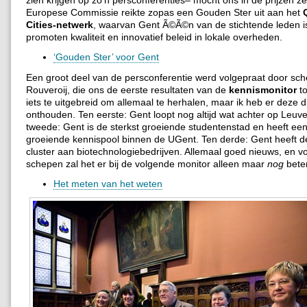
zien krijgen op zo’n persconferenties– mocht ons in de prijzen ze
Europese Commissie reikte zopas een Gouden Ster uit aan het
Cities-netwerk
, waarvan Gent Ã©Ã©n van de stichtende leden 
promoten kwaliteit en innovatief beleid in lokale overheden.
‘Gouden Ster’ voor Gent
Een groot deel van de persconferentie werd volgepraat door sc
Rouveroij, die ons de eerste resultaten van de
kennismonitor
to
iets te uitgebreid om allemaal te herhalen, maar ik heb er deze d
onthouden. Ten eerste: Gent loopt nog altijd wat achter op Leuv
tweede: Gent is de sterkst groeiende studentenstad en heeft een
groeiende kennispool binnen de UGent. Ten derde: Gent heeft d
cluster aan biotechnologiebedrijven. Allemaal goed nieuws, en v
schepen zal het er bij de volgende monitor alleen maar
nog
bete
Het meten van het weten