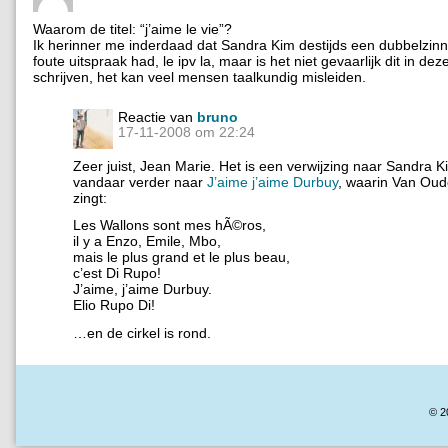
Waarom de titel: “j’aime le vie”?
Ik herinner me inderdaad dat Sandra Kim destijds een dubbelzin
foute uitspraak had, le ipv la, maar is het niet gevaarlijk dit in deze 
schrijven, het kan veel mensen taalkundig misleiden.
Reactie van
bruno
17-11-2008 om 22:24
Zeer juist, Jean Marie. Het is een verwijzing naar Sandra K
vandaar verder naar
J’aime j’aime Durbuy
, waarin Van Oud
zingt:
Les Wallons sont mes hÃ©ros,
il y a Enzo, Emile, Mbo,
mais le plus grand et le plus beau,
c’est Di Rupo!
J’aime, j’aime Durbuy.
Elio Rupo Di!
…en de cirkel is rond.
© 2