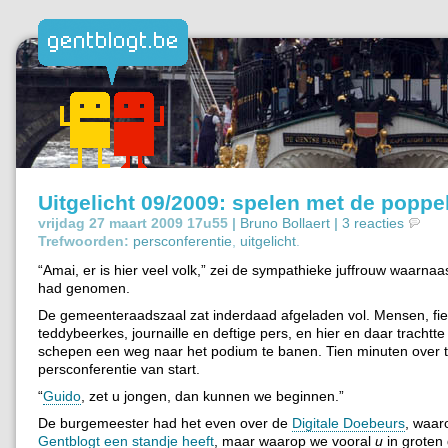
Uitgelicht 09/2009: spelen met de popp
vrijdag 27 maart 2009 17u55 |
Bruno Bollaert
|
3 reacties
Trefwoorden:
persconferentie
,
uitgelicht
.
“Amai, er is hier veel volk,” zei de sympathieke juffrouw waarnaas
had genomen.
De gemeenteraadszaal zat inderdaad afgeladen vol. Mensen, fie
teddybeerkes, journaille en deftige pers, en hier en daar trachtte
schepen een weg naar het podium te banen. Tien minuten over ti
persconferentie van start.
“
Guido
, zet u jongen, dan kunnen we beginnen.”
De burgemeester had het even over de
Digitale Doebeurs
, waar
Gentblogt een standje heeft
, maar waarop we vooral
u
in groten 