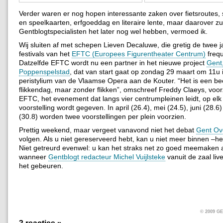
Verder waren er nog hopen interessante zaken over fietsroutes,
en speelkaarten, erfgoeddag en literaire lente, maar daarover zu
Gentblogtspecialisten het later nog wel hebben, vermoed ik.
Wij sluiten af met schepen Lieven Decaluwe, die gretig de twee ja
festivals van het
EFTC (Europees Figurentheater Centrum)
frequ
Datzelfde EFTC wordt nu een partner in het nieuwe project
Gent
Poppenspelstad
, dat van start gaat op zondag 29 maart om 11u 
peristylium van de Vlaamse Opera aan de Kouter. “Het is een be
flikkendag, maar zonder flikken”, omschreef Freddy Claeys, voorz
EFTC, het evenement dat langs vier centrumpleinen leidt, op el
voorstelling wordt gegeven. In april (26.4), mei (24.5), juni (28.
(30.8) worden twee voorstellingen per plein voorzien.
Prettig weekend, maar vergeet vanavond niet het debat
Gent Ov
volgen. Als u niet gereserveerd hebt, kan u niet meer binnen –het
Niet getreurd evenwel: u kan het straks net zo goed meemaken a
wanneer
Gentblogt redacteur Michel Vuijlsteke
vanuit de zaal liv
het gebeuren.
© 2009 