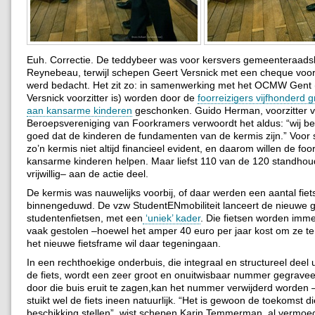
Euh. Correctie. De teddybeer was voor kersvers gemeenteraads
Reynebeau, terwijl schepen Geert Versnick met een cheque voo
werd bedacht. Het zit zo: in samenwerking met het OCMW Gent
Versnick voorzitter is) worden door de
foorreizigers vijfhonderd g
aan kansarme kinderen
geschonken. Guido Herman, voorzitter 
Beroepsvereniging van Foorkramers verwoordt het aldus: “wij be
goed dat de kinderen de fundamenten van de kermis zijn.” Voor
zo’n kermis niet altijd financieel evident, en daarom willen de foo
kansarme kinderen helpen. Maar liefst 110 van de 120 standho
vrijwillig– aan de actie deel.
De kermis was nauwelijks voorbij, of daar werden een aantal fiet
binnengeduwd. De vzw StudentENmobiliteit lanceert de nieuwe g
studentenfietsen, met een
‘uniek’ kader
. Die fietsen worden imme
vaak gestolen –hoewel het amper 40 euro per jaar kost om ze t
het nieuwe fietsframe wil daar tegeningaan.
In een rechthoekige onderbuis, die integraal en structureel deel
de fiets, wordt een zeer groot en onuitwisbaar nummer gegravee
door die buis eruit te zagen,kan het nummer verwijderd worden
stuikt wel de fiets ineen natuurlijk. “Het is gewoon de toekomst di
beschikking stellen”, wist schepen Karin Temmerman, al vermoed