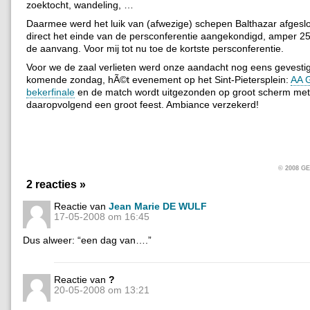
zoektocht, wandeling, …
Daarmee werd het luik van (afwezige) schepen Balthazar afgesl
direct het einde van de persconferentie aangekondigd, amper 2
de aanvang. Voor mij tot nu toe de kortste persconferentie.
Voor we de zaal verlieten werd onze aandacht nog eens gevesti
komende zondag, hÃ©t evenement op het Sint-Pietersplein:
AA G
bekerfinale
en de match wordt uitgezonden op groot scherm met
daaropvolgend een groot feest. Ambiance verzekerd!
© 2008 
2 reacties »
Reactie van
Jean Marie DE WULF
17-05-2008 om 16:45
Dus alweer: “een dag van….”
Reactie van
?
20-05-2008 om 13:21