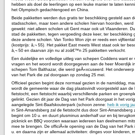
hebben als doel de leerlingen op een leuke manier te laten ken
het Olympisch gedachtengoed en China.
Beide pakketten werden dus gratis ter beschikking gesteld aan d
stadsscholen, maar toen andere scholen hiervan hoorden, werd 
gewekt: niet alleen scholen uit Gent maar ook uit Vlaanderen. Du
stad de pakketten, tegen vergoeding deze keer, ter beschikking 
deze andere scholen. Van Tonko Won zijn er reeds een vijftiental
(kostprijs: â‚¬ 55). Het pakket East meets West staat ook ter bes
â‚¬ 50 en daarvan zijn nu al zoâ€™n 25 pakketten verkocht.
Een duidelijke en volledige uitleg van schepen Coddens want er
vragen en het woord wordt doorgegeven aan de heer Moerdijk in
schepen Tom Balthazar, die werd geÃ«xcuseerd. Het onderwerp
van het Park die zal doorgaan op zondag 25 mei.
Officieel gezien begint deze normaal gezien in de namiddag, maa
wordt de gemeente waar de dag plaatsvindt voorgesteld aan de
fietstocht, een fietstocht waarbij verschillende parken en groen
gelinkt. Gezien dit jaar de Dag van het Park doorgaat in het vorig
aangelegde Sint-Baafskouterpark (schoon zenne:
heb ik vorig j
in Sint-Amandsberg zal de fietstocht dus door Sint-Amandsberg z
begint om 10 u. en duurt plusminus anderhalf uur en bij terugko
picknick en BBQ voorzien waaraan iedereen kan deelnemen mits 
mee te brengen. De officiÃ«le opening van de Dag van het Park
u. en daarna zijn er allemaal activiteiten: dinges voor kinderen, 