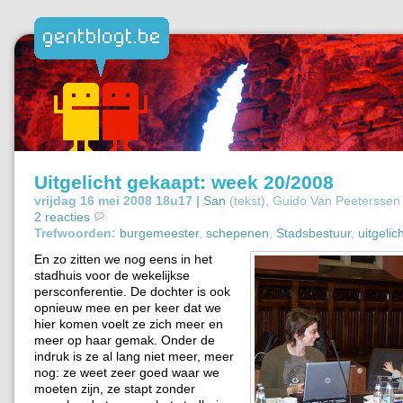
Uitgelicht gekaapt: week 20/2008
vrijdag 16 mei 2008 18u17 |
San
(tekst), Guido Van Peeterssen
2 reacties
Trefwoorden:
burgemeester
,
schepenen
,
Stadsbestuur
,
uitgelic
En zo zitten we nog eens in het
stadhuis voor de wekelijkse
persconferentie. De dochter is ook
opnieuw mee en per keer dat we
hier komen voelt ze zich meer en
meer op haar gemak. Onder de
indruk is ze al lang niet meer, meer
nog: ze weet zeer goed waar we
moeten zijn, ze stapt zonder