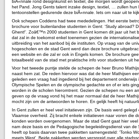
biÃ«nnale rond designkunst en textiel, die morgen wordt geopen
het Pand. Jong Gents talent inzake design, textiel, … zullen hun
tentoonstellen gedurende deze biÃ«nnale. Iets om naar uit te kij
Ook schepen Coddens had twee mededelingen. Het eerste betro
brochure voor buitenlandse studenten in Gent: ‘Study abroad? D
Ghent!’. Zoâ€™n 2000 studenten in Gent komen dit jaar uit het 
dat zal in de toekomst enkel toenemen gezien de internationalis
uitbreiding van het aanbod bij de instituten. Op vraag van de univ
hogescholen en de stad Gent werd dan deze brochure uitgebrach
een website en die zal er ook in Engels komen. De brochure gee
totaalbeeld van de stad met praktische info voor studenten uit he
Voor het tweede puntje stelde de schepen de heer Bruno Mathijs
naast hem zat. De reden hiervoor was dat de heer Mathijsen ee
geleden een vraag had ingediend bij het departement onderwijs i
Olympische Spelen en de olympische gedachte en of er iets gi
worden in de scholen hieromtrent. Gezien de schepen nu een a
geven op de vraag vond hij het maar normaal dat de heer Mathijs
mocht zijn om de antwoorden te horen. En gelijk heeft hij natuurli
In Gent zullen er heel veel initatieven zijn. De basis werd gelegd
Vlaamse overheid. Zij bracht enkele initiatieven naar voren die 
konden worden overgenomen. Maar de stad Gent gaat hier veel v
nam deze basis en de Pedagogische begeleidingsdienst van de 
heeft op basis daarvan twee pakketten samengesteld: ‘Tonko Wo
meets West’. Beide pakketten werden verspreid over alle stadss