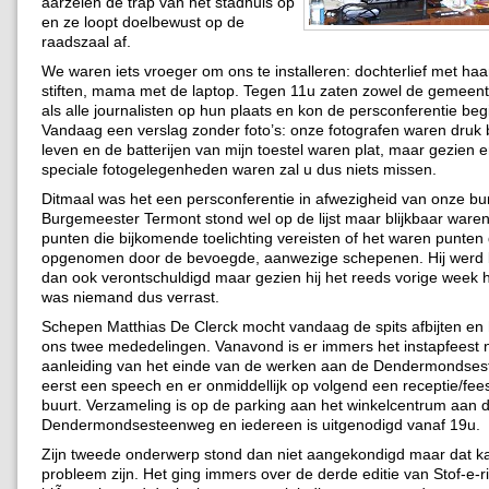
aarzelen de trap van het stadhuis op
en ze loopt doelbewust op de
raadszaal af.
We waren iets vroeger om ons te installeren: dochterlief met ha
stiften, mama met de laptop. Tegen 11u zaten zowel de gemeen
als alle journalisten op hun plaats en kon de persconferentie be
Vandaag een verslag zonder foto’s: onze fotografen waren druk 
leven en de batterijen van mijn toestel waren plat, maar gezien 
speciale fotogelegenheden waren zal u dus niets missen.
Ditmaal was het een persconferentie in afwezigheid van onze bu
Burgemeester Termont stond wel op de lijst maar blijkbaar ware
punten die bijkomende toelichting vereisten of het waren punten
opgenomen door de bevoegde, aanwezige schepenen. Hij werd bi
dan ook verontschuldigd maar gezien hij het reeds vorige week
was niemand dus verrast.
Schepen Matthias De Clerck mocht vandaag de spits afbijten en 
ons twee mededelingen. Vanavond is er immers het instapfeest 
aanleiding van het einde van de werken aan de Dendermondse
eerst een speech en er onmiddellijk op volgend een receptie/fees
buurt. Verzameling is op de parking aan het winkelcentrum aan 
Dendermondsesteenweg en iedereen is uitgenodigd vanaf 19u.
Zijn tweede onderwerp stond dan niet aangekondigd maar dat k
probleem zijn. Het ging immers over de derde editie van Stof-e-r