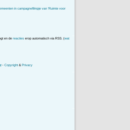
emeenten in campagnefilmpje van ‘Ruimte voor
ogt en de
reacties
erop automatisch via RSS. (
wat
t
-
Copyright
&
Privacy