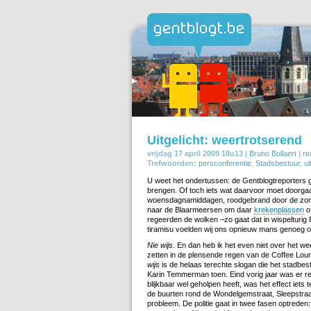
Uitgelicht: weertrotserend
vrijdag 17 april 2009 18u13 |
Bruno Bollaert
|
re
Trefwoorden:
persconferentie
,
Stadsbestuur
,
ui
U weet het ondertussen: de Gentblogtreporters g
brengen. Of toch iets wat daarvoor moet doorgaa
woensdagnamiddagen, roodgebrand door de zon die
naar de Blaarmeersen om daar
krekenplassen
o
regeerden de wolken –zo gaat dat in wispelturig
tiramisu voelden wij ons opnieuw mans genoeg o
Nie wijs.
En dan heb ik het even niet over het we
zetten in de plensende regen van de Coffee Loun
wijs
is de helaas terechte slogan die het stadbe
Karin Temmerman toen. Eind vorig jaar was er re
blijkbaar wel geholpen heeft, was het effect iets
de buurten rond de Wondelgemstraat, Sleepstraa
probleem. De politie gaat in twee fasen optreden