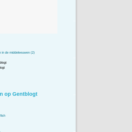
 in de middeleeuwen (2)
blogt
ogt
n op Gentblogt
fish
.