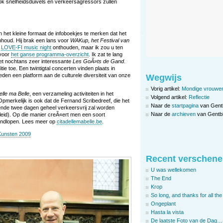
ok snelheidsduivels en verkeersagressors zullen
het kleine formaat de infoboekjes te merken dat het
inhoud. Hij brak een lans voor
WAKup, het Festival van
e
LOVE-FI music night
onthouden, maar ik zou u ten
 voor
het ganse programma-overzicht
. Ik zat te lang
het nochtans zeer interessante
Les GoÃ»ts de Gand
.
tie toe. Een twintigtal concerten vinden plaats in
eden een platform aan de culturele diversiteit van onze
Wegwijs
Vorig artikel:
Mondige vrouwen
elle ma Belle
, een verzameling activiteiten in het
Volgend artikel:
Reflectie
pmerkelijk is ook dat de Fernand Scribedreef, die het
Naar de
startpagina
van Gent
nde twee dagen geheel verkeersvrij zal worden
Naar de
archieven
van Gentbl
eid). Op die manier creÃ«ert men een soort
ondlopen. Lees meer op
citadellemabelle.be
.
Kunsten 2009
Recent verschene
U was wellekomen
The End
Krop
So long, and thanks for all the 
Ongeplant
Hasta la vista
De laatste Foto van de Dag…