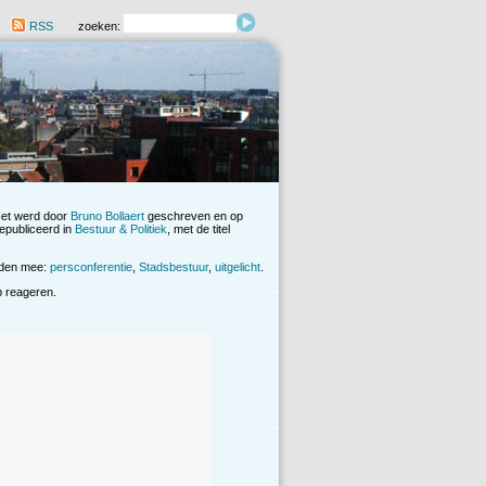
RSS
zoeken:
Het werd door
Bruno Bollaert
geschreven en op
gepubliceerd in
Bestuur & Politiek
, met de titel
rden mee:
persconferentie
,
Stadsbestuur
,
uitgelicht
.
op reageren.