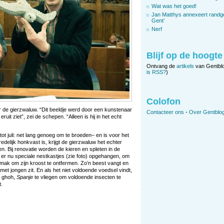
Wat was het goed!
Jan Matthys annexeert randg
Gent’
Nerf
Blijf op de hoogte
Ontvang de
artikels
van Gentbl
is RSS?
)
Colofon
r de gierzwaluw. “Dit beeldje werd door een kunstenaar
Contacteer ons
-
Over Gentblog
it ziet”, zei de schepen. “Alleen is hij in het echt
 tot juli: net lang genoeg om te broeden– en is voor het
 redelijk honkvast is, krijgt de gierzwaluw het echter
n. Bij renovatie worden de kieren en spleten in de
 er nu speciale nestkastjes (zie foto) opgehangen, om
emak om zijn kroost te ontfermen. Zo’n beest vangt en
met jongen zit. En als het niet voldoende voedsel vindt,
, ghoh,
Spanje
te vliegen om voldoende insecten te
t.