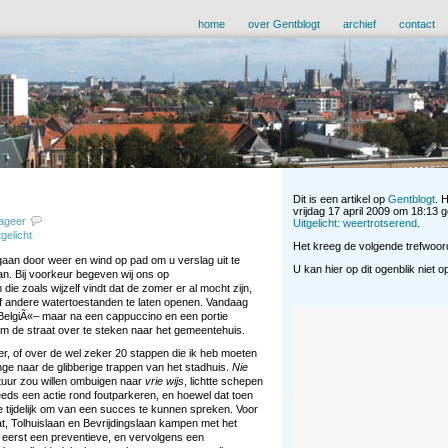
home
over Gentblogt
archief
contact
Dit is een artikel op
Gentblogt
. 
vrijdag 17 april 2009 om 18:13 
ageer
Uitgelicht: weertrotserend
.
tgelicht
.
Het kreeg de volgende trefwoo
aan door weer en wind op pad om u verslag uit te
U kan hier op dit ogenblik niet 
n. Bij voorkeur begeven wij ons op
 zoals wijzelf vindt dat de zomer er al mocht zijn,
f andere watertoestanden te laten openen. Vandaag
 BelgiÃ«– maar na een cappuccino en een portie
m de straat over te steken naar het gemeentehuis.
er, of over de wel zeker 20 stappen die ik heb moeten
ge naar de glibberige trappen van het stadhuis.
Nie
stuur zou willen ombuigen naar
vrie wijs
, lichtte schepen
eds een actie rond foutparkeren, en hoewel dat toen
 te tijdelijk om van een succes te kunnen spreken. Voor
t, Tolhuislaan en Bevrijdingslaan kampen met het
: eerst een preventieve, en vervolgens een