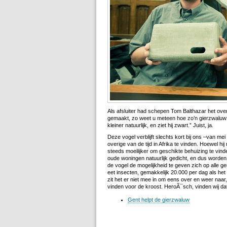
Als afsluiter had schepen Tom Balthazar het ove
gemaakt, zo weet u meteen hoe zo’n gierzwaluw eru
kleiner natuurlijk, en ziet hij zwart.” Juist, ja.
Deze vogel verblijft slechts kort bij ons –van mei
overige van de tijd in Afrika te vinden. Hoewel hij
steeds moeilijker om geschikte behuizing te vinde
oude woningen natuurlijk gedicht, en dus worden
de vogel de mogelijkheid te geven zich op alle g
eet insecten, gemakkelijk 20.000 per dag als het 
zit het er niet mee in om eens over en weer naar
vinden voor de kroost. HeroÃ¯sch, vinden wij da
Gent helpt de gierzwaluw