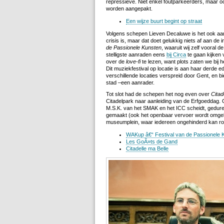
repressieve. Niet enkel foutparkeerders, maar o
worden aangepakt.
Een wijze buurt begint op straat
Volgens schepen Lieven Decaluwe is het ook aan 
crisis is, maar dat doet gelukkig niets af aan de 
de Passionele Kunsten
, waaruit wij zelf vooral d
stelligste aanraden eens
bij Circa
te gaan kijken
over de
love-fi
te lezen, want plots zaten we bij 
Dit muziekfestival op locatie is aan haar derde edi
verschillende locaties verspreid door Gent, en bi
stad –een aanrader.
Tot slot had de schepen het nog even over
Citad
Citadelpark naar aanleiding van de Erfgoeddag. O
M.S.K. van het SMAK en het ICC scheidt, gedure
gemaakt (ook het openbaar vervoer wordt omgel
museumplein, waar iedereen ongehinderd kan r
WAKup â€“ Festival van de Passionele 
Les GoÃ»ts de Gand
Citadelle ma Belle