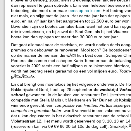
dan repressief te gaan optreden. Er is een heleboel boeiende uitl
beboeting, die moet u er maar
eens op na lezen
. Het bedrag van
niet mals, en stijgt met de jaren. Het eerste jaar kan dat oplopen
euro, en na vijf jaar kan het aangroeien tot 12.500 euro per won
Bovendien zijn de boetes cumuleerbaar, want het pand kan opge
drie inventarissen, en bij zowel de Stad Gent als bij het Vlaams
boete kan dan oplopen tot meer dan 30.000 euro per jaar.
Dat gaat allemaal naar de stadskas, en wordt nadien deels aan
premies om gebouwen te renoveren. Mooi toch? De boosdoeners
op die manier de mensen die wÃ©l hun best doen. Schepen Chr
Peeters, die samen met schepen Karin Temmerman de belasting 
voorziet in 2009 reeds een half miljoen euro inkomsten hierdoor
wordt het bedrag reeds geraamd op een vol miljoen euro.
Tourn
gÃ©nÃ©rale
.
En dat brengt ons moeiteloos bij het volgende onderwerp. De Ho
Bakkerijschool Gent, heeft op 28 september
de wedstrijd
Varke
school
gewonnen. In de keuken van restaurant De Lijsterbes trad
competitie met Stella Maris uit Merksem en Ter Duinen uit Koksij
winnende gerecht, een
compositie van finettes, Pertuis asperges,
compote en gerookte boter
, wordt verwerkt in een zakenmenu v
dat u kan degusteren in het didactisch restaurant van de school
Violettestraat 12. Het menu wordt geserveerd op 9, 10, 13 en 14
(reserveren kan via 09 69 86 00 tot 10u de dag zelf). Smakelijk Ã