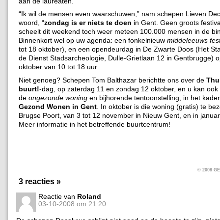
aan de laureaten.
“Ik wil de mensen even waarschuwen,” nam schepen Lieven Dec
woord, “
zondag is er niets te doen
in Gent. Geen groots festiva
scheelt dit weekend toch weer meteen 100.000 mensen in de bi
Binnenkort wel op uw agenda: een fonkelnieuw
middeleeuws fest
tot 18 oktober), en een opendeurdag in De Zwarte Doos (Het St
de Dienst Stadsarcheologie, Dulle-Grietlaan 12 in Gentbrugge) 
oktober van 10 tot 18 uur.
Niet genoeg? Schepen Tom Balthazar berichtte ons over de
Thui
buurt!
-dag, op zaterdag 11 en zondag 12 oktober, en u kan ook 
de
ongezonde woning
en bijhorende tentoonstelling, in het kader
Gezond Wonen in Gent
. In oktober is die woning (gratis) te be
Brugse Poort, van 3 tot 12 november in Nieuw Gent, en in januar
Meer informatie in het betreffende buurtcentrum!
© 2008 
3 reacties »
Reactie van
Roland
03-10-2008 om 21:20