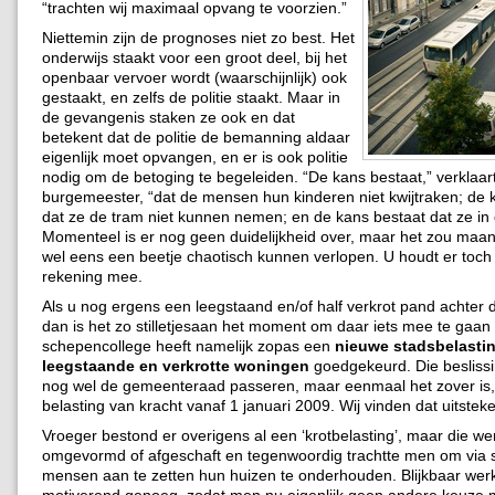
“trachten wij maximaal opvang te voorzien.”
Niettemin zijn de prognoses niet zo best. Het
onderwijs staakt voor een groot deel, bij het
openbaar vervoer wordt (waarschijnlijk) ook
gestaakt, en zelfs de politie staakt. Maar in
de gevangenis staken ze ook en dat
betekent dat de politie de bemanning aldaar
eigenlijk moet opvangen, en er is ook politie
nodig om de betoging te begeleiden. “De kans bestaat,” verklaar
burgemeester, “dat de mensen hun kinderen niet kwijtraken; de 
dat ze de tram niet kunnen nemen; en de kans bestaat dat ze in de
Momenteel is er nog geen duidelijkheid over, maar het zou maa
wel eens een beetje chaotisch kunnen verlopen. U houdt er toch
rekening mee.
Als u nog ergens een leegstaand en/of half verkrot pand achter 
dan is het zo stilletjesaan het moment om daar iets mee te gaan
schepencollege heeft namelijk zopas een
nieuwe stadsbelasti
leegstaande en verkrotte woningen
goedgekeurd. Die beslissi
nog wel de gemeenteraad passeren, maar eenmaal het zover is,
belasting van kracht vanaf 1 januari 2009. Wij vinden dat uitstek
Vroeger bestond er overigens al een ‘krotbelasting’, maar die we
omgevormd of afgeschaft en tegenwoordig trachtte men om via 
mensen aan te zetten hun huizen te onderhouden. Blijkbaar werk
motiverend genoeg, zodat men nu eigenlijk geen andere keuze 