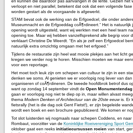
en kunnen die daardoor pas aanvangen in de lente. Gezien het w
verloopt en niet parallel, betekent dat ook dat een volgende fas
worden gestart als de voorgaande is afgewerkt.
STAM bevat ook de werking van de Erfgoedcel, die onder ander
Museumnacht en de Erfgoeddag coÃ¶rdineert.” Het is natuurlijk
opening wordt uitgesteld, want wij werkten met een heel team na
opening toe. Maar wij hebben vanzelfsprekend alle begrip voor 
verklaart Christine De Weerdt. “En als je zelf een Erfgoedcel ben
natuurlijk extra omzichtig omgaan met het erfgoed.”
Tijdens de restauratie zijn heel wat mooie plekjes aan het licht 
kregen we verder nog te horen. Misschien moeten we maar een
voor een reportage.
Het moet toch leuk zijn om schepen van cultuur te zijn in een sta
denken we soms. Al genieten we er voorlopig nog liever van dan
organiseren of coÃ¶rdineren. De tweede hoofdbrok betrof dus op
want op zondag 14 september vindt de
Open Monumentendag
gaan er voorlopig nog niet te diep op in, maar willen alvast mee
thema
Modern Denken of Architectuur van de 20ste eeuw
is. Er
fietsrally (het is die dag ook Gent Fietst!), er zijn begeleide wand
wordt een boek en een brochure gepubliceerd. We komen er nog
Tot slot luisterden wij nogmaals naar schepen Coddens, en naar 
Rombaut, voorzitter van de
Koninklijke Roeivereniging Sport Gen
oktober gaat een reeks
initiatiecursussen roeien
van start, ger