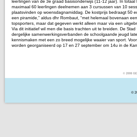
leerlingen van de 3e graad basisonderwijs (11-12 jaar). In totaa
maximaal 60 leerlingen deelnemen aan 3 cursussen van 10 sess
plaatsvinden op woensdagnamiddag. De kostprijs bedraagt 50 eur
een piramide,” aldus dhr Rombaut, “met helemaal bovenaan een
topsporters, maar dat gegeven werkt alleen maar via een uitgebr
Via dit initiatief wil men die basis trachten uit te breiden. De Sta
dergelijke samenwerkingsverbanden de schoolgaande jeugd lat
kennismaken met een zo breed mogelijke waaier van sport. Voor
worden georganiseerd op 17 en 27 september om 14u in de Kan
© 2008 
© 2