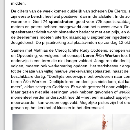
midden.
De cijfers van de week komen duidelijk van schepen De Clercq, a
zijn eerste bericht heel wat positiever dan in de afsluiter. In de 
waren er in Gent
74 speelstraten
, goed voor 725 speelstraatda
meters en peters hebben meegewerkt aan het succes ervan. De 
speelstraatactiviteit wordt binnenkort bedacht met een prijs, en d
de deelnemers moeten uiterlijk maandag 8 september ingediend
Jeugddienst. De prijsuitreiking zal plaatsvinden op zondag 12 ok
Samen met Mathias de Clercq lichtte Rudy Coddens, schepen v
en Opvoeding, vervolgens het concept
Leren Ã©n Werken
toe. 
onderwijs is een term die niet langer voldoet. Jongeren die deelti
volgen, moeten ook werkervaring opdoen. Het stadsbestuur eng
tot de creatie van vijftig nieuwe werkervaringsplaasten, naast de
beschikbare dertig. “Deeltijds onderwijs moet evolueren naar cen
Leren Ã©n Werken. Deeltijds leren en deeltijds nietsdoen, dat ka
meer”, aldus schepen Coddens. Er wordt gestreefd naar voltijd
Maar gezien niet alle leerlingen werk hebben gevonden of
werkk
momenteel verder onderzocht hoe dit –met een maatschappelijk
meerwaarde– kan worden opgevuld. Mogelijke pistes zijn het o
graven op het kerkhof of klussen in het dierenasiel.