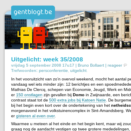
Uitgelicht: week 35/2008
vrijdag 5 september 2008 17u17 |
Bruno Bollaert
|
reageer
Trefwoorden:
persconferentie
,
uitgelicht
.
In het vooruitzicht van zo’n overvol weekend, mocht het aantal p
vandaag wel iets minder zijn: 12 berichtjes en een spoedmedede
Mathias De Clercq, schepen van Economie, Jeugd, Werk en Mid
er
150 onstlagen
zijn gevallen bij
Domo
in Zwijnaarde, een bericht
contrast staat tot de
500 extra jobs bij Katoen Natie
. De burgeme
bij het begin even kort over de ondertekening van het
netheidsc
morgenavond in het volkstuinencomplex in Sint-Amandsberg. W
er
gisteren al even over
.
Waarmee u meteen al het einde en het begin kent, maar wij zou
graag nog de aandacht vestigen op twee grotere mededelingen, 