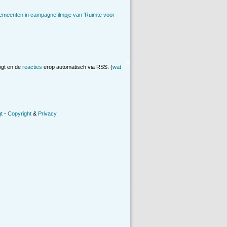
emeenten in campagnefilmpje van ‘Ruimte voor
ogt en de
reacties
erop automatisch via RSS. (
wat
t
-
Copyright
&
Privacy