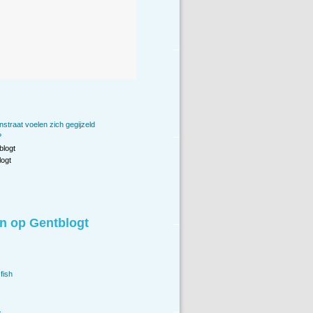
traat voelen zich gegijzeld
?
blogt
ogt
n op Gentblogt
fish
.