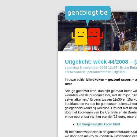
Uitgelicht: week 44/2008 – (
zaterdag 8 november 2008 12u37 |
Bruno Bolla
Trefwoorden:
persconferentie
,
uitgelicht
.
In deze editie:
blindkoken – gezond scoort – a
over
“Als ge goed wilt eten, dan blijft ge maar beter 
woorden van de burgemeester, niet de mijne. “Al
zeker afkomen.” Ergens tussen 11u30 en 15u k
kookkunsten van de burgemeester helemaal niet sl
gelegenheid kookt hij wel blind. Om het niet helem
door het kookteam van De Centrale en de Braill
en de opbrengst van het etentje (15 euro, reserver
De burgemeester kookt blind
Bij het binnenwandelen in de gemeenteraadszaa
we door een mevrouw vriendelijk uitgenodigd een