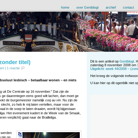
home
over Gentblogt
archief
contact
zonder titel)
Dit is een artikel op
Gentblogt
. 
zaterdag 8 november 2008 om 1
ert
|
1 reactie
Uitgelicht: week 44/2008 – (zonde
Het kreeg de volgende trefwoo
bsoluut lesbisch – betaalbaar wonen – en niets
U kan hier op dit ogenblik niet 
weg uit De Centrale op 16 november.” Dat zijn de
s ge daarentegen eens goed wilt lachen, dan moet ge
ookt de burgemeester namelijk
coq au vin
. Nu zijn de
echt, zo heb ik mij laten vertellen, maar voor de
aal in de soep te laten draaien, wordt hij bijgestaan
eliga. Het evenement kadert in de Week van de Smaak,
en verplicht) gaat naar de Brailleliga.
l werden
 pin op