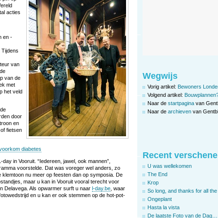
ereld
al acties
 en -
 Tijdens
teur van
 de
Wegwijs
ap van de
ek met
Vorig artikel:
Bewoners Londens
p het veld
Volgend artikel:
Bouwplannen
Naar de
startpagina
van Gent
nde
Naar de
archieven
van Gentbl
rden door
troon en
of fietsen
voorkom diabetes
Recent verschene
day in Vooruit. “Iedereen, jawel, ook mannen”,
U was wellekomen
gramma voorstelde. Dat was voreger wel anders, zo
The End
e klemtoon nu meer op feesten dan op symposia. De
standjes, maar u kan in Vooruit vooral terecht voor
Krop
en Delavega. Als opwarmer surft u naar
l-day.be
, waar
So long, and thanks for all the 
 fotowedstrijd en u kan er ook stemmen op de hot-pot-
Ongeplant
Hasta la vista
De laatste Foto van de Dag…