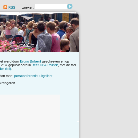
RSS
zoeken:
Het werd door
Bruno Bollaert
geschreven en op
2:37 gepubliceerd in
Bestuur & Politiek
, met de titel
r titel)
.
rden mee:
persconferentie
,
uitgelicht
.
op reageren.