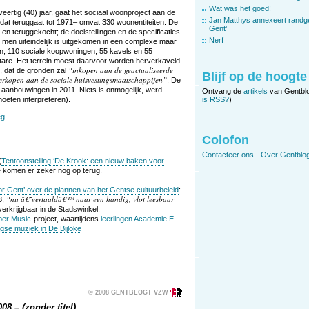
Wat was het goed!
eertig (40) jaar, gaat het sociaal woonproject aan de
Jan Matthys annexeert randg
 dat teruggaat tot 1971– omvat 330 woonentiteiten. De
Gent’
 en teruggekocht; de doelstellingen en de specificaties
Nerf
j men uiteindelijk is uitgekomen in een complexe maar
en, 110 sociale koopwoningen, 55 kavels en 55
are. Het terrein moest daarvoor worden herverkaveld
inkopen aan de geactualiseerde
, dat de gronden zal
Blijf op de hoogte
verkopen aan de sociale huisvestingsmaatschappijen
. De
 aanbouwingen in 2011. Niets is onmogelijk, werd
Ontvang de
artikels
van Gentbl
 moeten interpreteren).
is RSS?
)
eg
Colofon
Contacteer ons
-
Over Gentblog
(
Tentoonstelling ‘De Krook: een nieuw baken voor
 we komen er zeker nog op terug.
oor Gent’ over de plannen van het Gentse cultuurbeleid
:
nu â€˜vertaaldâ€™ naar een handig, vlot leesbaar
3,
 verkrijgbaar in de Stadswinkel.
er Music
-project, waartijdens
leerlingen Academie E.
se muziek in De Bijloke
© 2008 GENTBLOGT VZW
08 – (zonder titel)