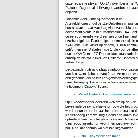
onze
revers
te steken. Op 14 november is het W
Diabetes Dag, en als blikvanger werden een aant
gepland.
Volgende week vindt bijvoorbeeld in de
Arteveldehogeschool de 11e Diabetessymposium
beurs plaats, maar vandaag vindt vanaf 18u een
evenement plaats in het Ottenstadium KAA Gent.
de persconferentie werd een gezonde fruitmand
overhandigd aan Patrick Lips, commercieel direc
KAA Gent. Julie, alhier op de foto, is Ã©Ã©n van
patiÃ«nten met Diabetes type 1, die voor de aftr
match KAA Gent – FC Dender een gigantisch do
daarop de blauwe cirkel van Unite for Diabetes o
zullen dragen.
De gezonde fruitmand staat symbool voor gezo
voeding, want diabetes type 2 kan vermeden wo
een gezonde levensstijl: een gezond voedingspa
meer beweging. Het is nooit te laat om met lopen 
te beginnen.
Gezond Scoort!
Wereld Diabetes Dag: Beweeg meer en 
Op 15 november is iedereen welkom op de 22e L-
bevestigde de sympathieke juffrouw die het pro
werd gesuggereerd, maar het programma legt d
lesbiennedag kent wel nog steeds een aantal info
optredens van Lady Angelina, Pascale Michiels 
u nu reeds terecht kan voor informatie over een
poll. Nee, dat hebben we niet zelf uitgevonden.
22ste L-day wordt een feest