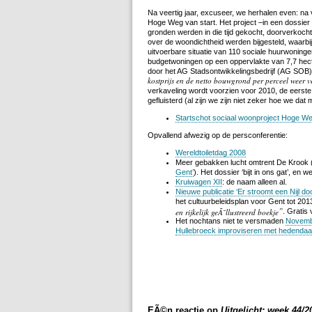
Na veertig jaar, excuseer, we herhalen even: na v
Hoge Weg van start. Het project –in een dossier
gronden werden in die tijd gekocht, doorverkocht
over de woondichtheid werden bijgesteld, waarbi
uitvoerbare situatie van 110 sociale huurwoning
budgetwoningen op een oppervlakte van 7,7 hect
door het AG Stadsontwikkelingsbedrijf (AG SOB)
kostprijs en de netto bouwgrond per perceel weer 
verkaveling wordt voorzien voor 2010, de eerste
gefluisterd (al zijn we zijn niet zeker hoe we dat
Startschot sociaal woonproject Hoge W
Opvallend afwezig op de persconferentie:
Wereldtoiletdag 2008
Meer gebakken lucht omtrent De Krook 
Gent’
). Het dossier ‘bijt in ons gat’, en
Kruiwagen XII
: de naam alleen al.
Nieuwe publicatie ‘Er stroomt een Nijl d
het cultuurbeleidsplan voor Gent tot 201
en rijkelijk geÃ¯llustreerd boekje
. Gratis
Het nochtans niet te versmaden
Novemb
Hullebroeck improviseren met hedendaag
EÃ©n reactie op
Uitgelicht: week 44/20