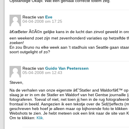
Opstandige Okapi. Wat een geniaal correcte totem zeg.
Reactie van
Eve
04-04-2008 om 17:25
â€œBeter Ã©Ã©n gelijke kans in de lucht dan zinvol geweld in ons 
een weekend zoet zijn met zevenhonderd variaties op hetzelfde 
zoeken!
En zou Bruno nu elke week aan ‘t stadhuis van Seattle gaan staa
soort outgelight of zo?
Reactie van
Guido Van Peeterssen
05-04-2008 om 12:43
Steven,
Na de verhalen van onze eigenste â€˜Statler and Waldorfâ€™ op
slaag je er in om de Statler en Waldorf van het Gentse journaille (
fotograferen. Toeval of niet, net toen jij hen in de rug fotografee
frontaal in beeld. Aangezien ik een tekstje over de Sid(t)effects (m
geschreven heb hoef je alleen maar op bijhorende foto te klikken
Webshots te zien. Je hebt meteen ook een link naar de site van Kl
Om te klikken:
Klik
.