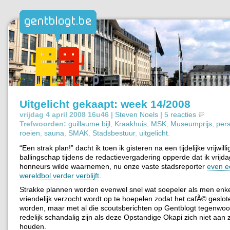
Uitgelicht gekaapt: week 14/2008
vrijdag 4 april 2008 16u46 |
Steven Noels
|
5 reacties
Trefwoorden:
guillaume bijl
,
Kraakhuis
,
MSK
,
Museumprijs
,
pers
roeien
,
sauna
,
SMAK
,
Stadsbestuur
,
uitgelicht
.
“Een strak plan!” dacht ik toen ik gisteren na een tijdelijke vrijwilli
ballingschap tijdens de redactievergadering opperde dat ik vrijd
honneurs wilde waarnemen, nu onze vaste stadsreporter
even e
wereldbol verder verblijft
.
Strakke plannen worden evenwel snel wat soepeler als men enke
vriendelijk verzocht wordt op te hoepelen zodat het cafÃ© geslo
worden, maar met al die scoutsberichten op Gentblogt tegenwoo
redelijk schandalig zijn als deze Opstandige Okapi zich niet aan z
houden.