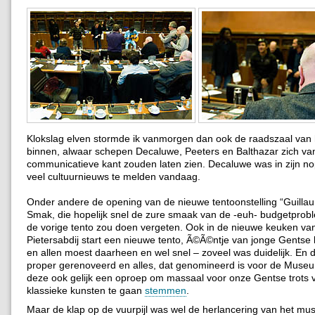
Klokslag elven stormde ik vanmorgen dan ook de raadszaal van 
binnen, alwaar schepen Decaluwe, Peeters en Balthazar zich v
communicatieve kant zouden laten zien. Decaluwe was in zijn no
veel cultuurnieuws te melden vandaag.
Onder andere de opening van de nieuwe tentoonstelling “Guillaum
Smak, die hopelijk snel de zure smaak van de -euh- budgetprob
de vorige tento zou doen vergeten. Ook in de nieuwe keuken van
Pietersabdij start een nieuwe tento, Ã©Ã©ntje van jonge Gentse
en allen moest daarheen en wel snel – zoveel was duidelijk. En
proper gerenoveerd en alles, dat genomineerd is voor de Museum
deze ook gelijk een oproep om massaal voor onze Gentse trots 
klassieke kunsten te gaan
stemmen
.
Maar de klap op de vuurpijl was wel de herlancering van het mu