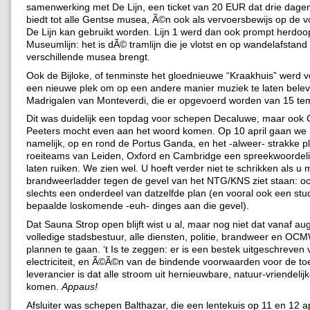
samenwerking met De Lijn, een ticket van 20 EUR dat drie dage
biedt tot alle Gentse musea, Ã©n ook als vervoersbewijs op de v
De Lijn kan gebruikt worden. Lijn 1 werd dan ook prompt herdoo
Museumlijn: het is dÃ© tramlijn die je vlotst en op wandelafstand
verschillende musea brengt.
Ook de Bijloke, of tenminste het gloednieuwe “Kraakhuis” werd v
een nieuwe plek om op een andere manier muziek te laten belev
Madrigalen van Monteverdi, die er opgevoerd worden van 15 tem
Dit was duidelijk een topdag voor schepen Decaluwe, maar ook 
Peeters mocht even aan het woord komen. Op 10 april gaan we 
namelijk, op en rond de Portus Ganda, en het -alweer- strakke p
roeiteams van Leiden, Oxford en Cambridge een spreekwoordelij
laten ruiken. We zien wel. U hoeft verder niet te schrikken als 
brandweerladder tegen de gevel van het NTG/KNS ziet staan: oo
slechts een onderdeel van datzelfde plan (en vooral ook een stu
bepaalde loskomende -euh- dinges aan die gevel).
Dat Sauna Strop open blijft wist u al, maar nog niet dat vanaf au
volledige stadsbestuur, alle diensten, politie, brandweer en OC
plannen te gaan. ‘t Is te zeggen: er is een bestek uitgeschreven 
electriciteit, en Ã©Ã©n van de bindende voorwaarden voor de t
leverancier is dat alle stroom uit hernieuwbare, natuur-vriendeli
komen.
Appaus!
Afsluiter was schepen Balthazar, die een lentekuis op 11 en 12 apr