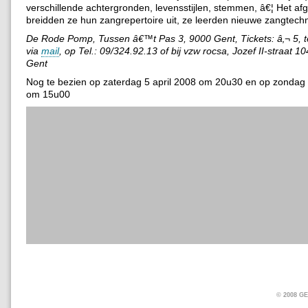
verschillende achtergronden, levensstijlen, stemmen, â€¦ Het af
breidden ze hun zangrepertoire uit, ze leerden nieuwe zangtechn
De Rode Pomp, Tussen â€™t Pas 3, 9000 Gent, Tickets: â‚¬ 5, te
via
mail
, op Tel.: 09/324.92.13 of bij vzw rocsa, Jozef II-straat 
Gent
Nog te bezien op zaterdag 5 april 2008 om 20u30 en op zondag 
om 15u00
© 2008 