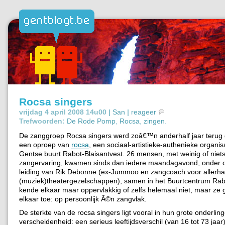
Rocsa singers
vrijdag 4 april 2008 14u00 |
San
|
reageer
Trefwoorden:
De Rode Pomp
,
Rocsa
,
zingen
.
De zanggroep Rocsa singers werd zoâ€™n anderhalf jaar terug
een oproep van
rocsa
, een sociaal-artistieke-authenieke organisa
Gentse buurt Rabot-Blaisantvest. 26 mensen, met weinig of niet
zangervaring, kwamen sinds dan iedere maandagavond, onder 
leiding van Rik Debonne (ex-Jummoo en zangcoach voor allerh
(muziek)theatergezelschappen), samen in het Buurtcentrum Rab
kende elkaar maar oppervlakkig of zelfs helemaal niet, maar ze 
elkaar toe: op persoonlijk Ã©n zangvlak.
De sterkte van de rocsa singers ligt vooral in hun grote onderlin
verscheidenheid: een serieus leeftijdsverschil (van 16 tot 73 jaar