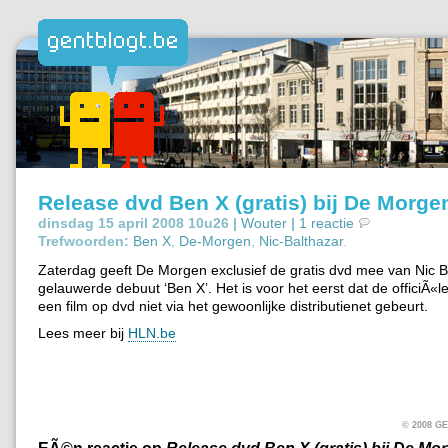
Release dvd Ben X (gratis) bij De Morge
dinsdag 15 april 2008 10u26 |
Wouter
|
1 reactie
Trefwoorden:
Ben X
,
De-Morgen
,
Nic-Balthazar
.
Zaterdag geeft De Morgen exclusief de gratis dvd mee van Nic B
gelauwerde debuut ‘Ben X’. Het is voor het eerst dat de officiÃ«l
een film op dvd niet via het gewoonlijke distributienet gebeurt.
Lees meer bij
HLN.be
© 2008 
EÃ©n reactie op
Release dvd Ben X (gratis) bij De Mo