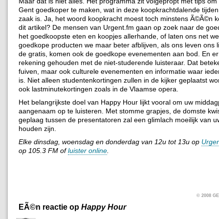
Maar dat is niet alles. Het programma zit volgepropt met tips om 
Gent goedkoper te maken, wat in deze koopkrachtdalende tijden
zaak is. Ja, het woord koopkracht moest toch minstens Ã©Ã©n ke
dit artikel? De mensen van Urgent.fm gaan op zoek naar de goe
het goedkoopste eten en koopjes allerhande, of laten ons net w
goedkope producten we maar beter afblijven, als ons leven ons li
de gratis, komen ook de goedkope evenementen aan bod. En er
rekening gehouden met de niet-studerende luisteraar. Dat beteken
fuiven, maar ook culturele evenementen en informatie waar iede
is. Niet alleen studentenkortingen zullen in de kijker geplaatst w
ook lastminutekortingen zoals in de Vlaamse opera.
Het belangrijkste doel van Happy Hour lijkt vooral om uw midda
aangenaam op te luisteren. Met stomme grapjes, de domste kwi
geplaag tussen de presentatoren zal een glimlach moeilijk van u
houden zijn.
Elke dinsdag, woensdag en donderdag van 12u tot 13u op
Urgen
op 105.3 FM of
luister online
.
© 2008 
EÃ©n reactie op
Happy Hour