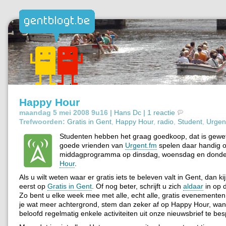
Happy Hour
maandag 5 mei 2008 9u16 |
Hans Dc
|
1 reactie
Trefwoorden:
Gratis in Gent
,
Happy Hour
,
radio
,
Student
,
Urgen
Studenten hebben het graag goedkoop, dat is gewe
goede vrienden van
Urgent.fm
spelen daar handig o
middagprogramma op dinsdag, woensdag en dond
Hour
.
Als u wilt weten waar er gratis iets te beleven valt in Gent, dan kij
eerst op
Gratis in Gent
. Of nog beter, schrijft u zich
aldaar
in op d
Zo bent u elke week mee met alle, echt alle, gratis evenementen 
je wat meer achtergrond, stem dan zeker af op Happy Hour, wan
beloofd regelmatig enkele activiteiten uit onze nieuwsbrief te be