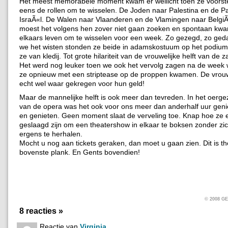
Het meest memorabele moment kwam er wellicht toen ze voors
eens de rollen om te wisselen. De Joden naar Palestina en de Pa
IsraÃ«l. De Walen naar Vlaanderen en de Vlamingen naar BelgiÃ
moest het volgens hen zover niet gaan zoeken en spontaan kw
elkaars leven om te wisselen voor een week. Zo gezegd, zo ged
we het wisten stonden ze beide in adamskostuum op het podium
ze van kledij. Tot grote hilariteit van de vrouwelijke helft van de za
Het werd nog leuker toen we ook het vervolg zagen na de week 
ze opnieuw met een striptease op de proppen kwamen. De vro
echt wel waar gekregen voor hun geld!
Maar de mannelijke helft is ook meer dan tevreden. In het oergez
van de opera was het ook voor ons meer dan anderhalf uur geni
en genieten. Geen moment slaat de verveling toe. Knap hoe ze e
geslaagd zijn om een theatershow in elkaar te boksen zonder zi
ergens te herhalen.
Mocht u nog aan tickets geraken, dan moet u gaan zien. Dit is t
bovenste plank. En Gents bovendien!
© 2008 
8 reacties »
Reactie van
Virginia