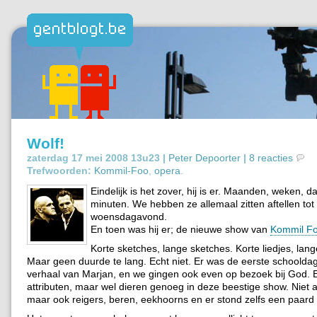
Wolf!
zaterdag 17 mei 2008 13u23 |
Peter Depoorter
|
8 reacties
Trefwoorden:
Kommil-Foo
,
opera
.
Eindelijk is het zover, hij is er. Maanden, weken, d
minuten. We hebben ze allemaal zitten aftellen tot
woensdagavond.
En toen was hij er; de nieuwe show van
Kommil F
Korte sketches, lange sketches. Korte liedjes, lange
Maar geen duurde te lang. Echt niet. Er was de eerste schooldag
verhaal van Marjan, en we gingen ook even op bezoek bij God. 
attributen, maar wel dieren genoeg in deze beestige show. Niet a
maar ook reigers, beren, eekhoorns en er stond zelfs een paard 