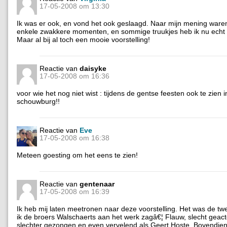
17-05-2008 om 13:30
Ik was er ook, en vond het ook geslaagd. Naar mijn mening waren
enkele zwakkere momenten, en sommige truukjes heb ik nu echt 
Maar al bij al toch een mooie voorstelling!
Reactie van
daisyke
17-05-2008 om 16:36
voor wie het nog niet wist : tijdens de gentse feesten ook te zien
schouwburg!!
Reactie van
Eve
17-05-2008 om 16:38
Meteen goesting om het eens te zien!
Reactie van
gentenaar
17-05-2008 om 16:39
Ik heb mij laten meetronen naar deze voorstelling. Het was de t
ik de broers Walschaerts aan het werk zagâ€¦ Flauw, slecht geac
slechter gezongen en even vervelend als Geert Hoste. Bovendie