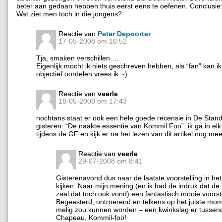
beter aan gedaan hebben thuis eerst eens te oefenen. Conclusie:
Wat ziet men toch in die jongens?
Reactie van
Peter Depoorter
17-05-2008 om 16:52
Tja, smaken verschillen …
Eigenlijk mocht ik niets geschreven hebben, als “fan” kan i
objectief oordelen vrees ik :-)
Reactie van
veerle
18-05-2008 om 17:43
nochtans staat er ook een hele goede recensie in De Stan
gisteren: “De naakte essentie van Kommil Foo”. ik ga in elk
tijdens de GF en kijk er na het lezen van dit artikel nog me
Reactie van
veerle
29-07-2008 om 8:41
Gisterenavond dus naar de laatste voorstelling in h
kijken. Naar mijn mening (en ik had de indruk dat de
zaal dat toch ook vond) een fantastisch mooie voorste
Begeesterd, ontroerend en telkens op het juiste mom
melig zou kunnen worden – een kwinkslag er tussen
Chapeau, Kommil-foo!