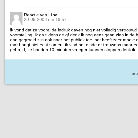
Reactie van
Lina
20-05-2008 om 19:57
ik vond dat ze vooral de indruk gaven nog niet volledig vertrouwd 
voorstelling. ik ga tijdens de gf denk ik nog eens gaan zien in de 
dan gegroeid zijn ook naar het publiek toe. het heeft zeer mooi
mar hangt niet echt samen. ik vind het einde er trouwens maar e
gebreid, ze hadden 10 minuten vroeger kunnen stoppen denk ik
© 2