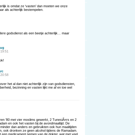
terlijk is omdat ze ‘vasten’ dan moeten we onze
r als achterlijk bestempelen.
edere godsdienst als een beetje achterlijk… maar
ug
 19:51
ok!
rc
 20:58
 over het al dan niet achterlijk zijn van godsdiensten,
erheid, bezinning en vasten lijkt me af en toe wel
 jaren ’80 met vier moslims gewerkt, 2 TunesiÃ«rs en 2
am en ook het vasten bij de avondmaaltijd. De
 minder dan anders en gebruikten ook hun maaltijden
en, ook dronken ze geen alcohol tijdens de Ramadam.
 een medicament nemen van de dokter, wat met veel