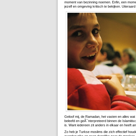
moment van bezinning noemen. Enfin, een momen
jezelf en omgeving kritisch te bekijken. Uiteraar
Geloof mij, de Ramadan, het vasten en alles wat
beleefd en geÃ¯nterpreteerd binnen de Islamiti
is. Want iedereen zit anders in elkaar en heeft a
Zo heb je Turkse moslims die zich effectief hou