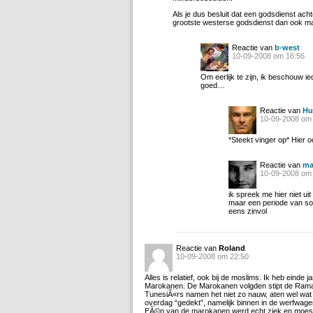
Als je dus besluit dat een godsdienst ach
grootste westerse godsdienst dan ook maa
Reactie van
b-west
10-09-2008 om 16:56
Om eerlijk te zijn, ik beschouw i
goed…
Reactie van
Hu
10-09-2008 om
*Steekt vinger op* Hier o
Reactie van
ma
10-09-2008 om
ik spreek me hier niet uit
maar een periode van sob
eens zinvol
Reactie van
Roland
10-09-2008 om 22:50
Alles is relatief, ook bij de moslims. Ik heb einde
Marokanen. De Marokanen volgden stipt de Ramad
TunesiÃ«rs namen het niet zo nauw, aten wel wat
overdag “gedekt”, namelijk binnen in de werfwag
EÃ©n van de marokanen werd echt ziek en moest