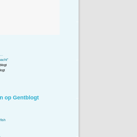
 …
nacht”
blogt
ogt
n op Gentblogt
fish
.