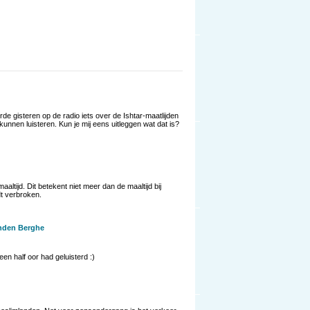
de gisteren op de radio iets over de Ishtar-maatlijden
unnen luisteren. Kun je mij eens uitleggen wat dat is?
maaltijd. Dit betekent niet meer dan de maaltijd bij
t verbroken.
nden Berghe
een half oor had geluisterd :)