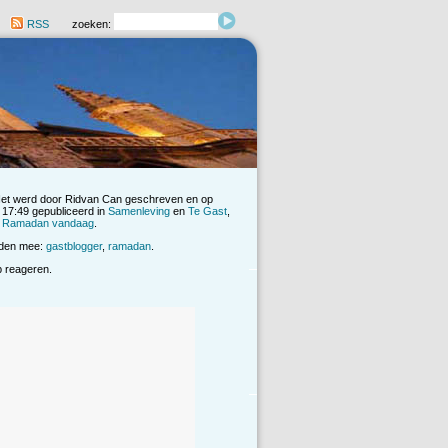
RSS
zoeken:
Het werd door Ridvan Can geschreven en op
17:49 gepubliceerd in
Samenleving
en
Te Gast
,
de Ramadan vandaag
.
rden mee:
gastblogger
,
ramadan
.
op reageren.