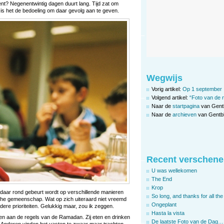
t? Negenentwintig dagen duurt lang. Tijd zat om
d is het de bedoeling om daar gevolg aan te geven.
Wegwijs
Vorig artikel:
Op 1 september
Volgend artikel:
“Foto van de 
Naar de
startpagina
van Gent
Naar de
archieven
van Gentbl
Recent verschene
U was wellekomen
The End
Krop
 daar rond gebeurt wordt op verschillende manieren
So long, and thanks for all the 
sche gemeenschap. Wat op zich uiteraard niet vreemd
Ongeplant
ndere prioriteiten. Gelukkig maar, zou ik zeggen.
Hasta la vista
den aan de regels van de Ramadan. Zij eten en drinken
De laatste Foto van de Dag…