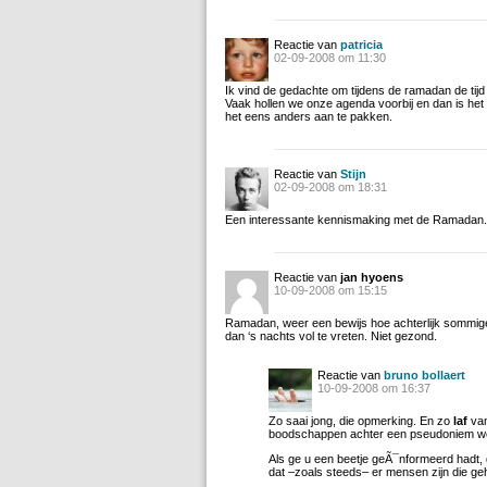
Reactie van
patricia
02-09-2008 om 11:30
Ik vind de gedachte om tijdens de ramadan de tijd 
Vaak hollen we onze agenda voorbij en dan is he
het eens anders aan te pakken.
Reactie van
Stijn
02-09-2008 om 18:31
Een interessante kennismaking met de Ramadan. 
Reactie van
jan hyoens
10-09-2008 om 15:15
Ramadan, weer een bewijs hoe achterlijk sommige
dan ‘s nachts vol te vreten. Niet gezond.
Reactie van
bruno bollaert
10-09-2008 om 16:37
Zo saai jong, die opmerking. En zo
laf
van
boodschappen achter een pseudoniem we
Als ge u een beetje geÃ¯nformeerd hadt, 
dat –zoals steeds– er mensen zijn die geh