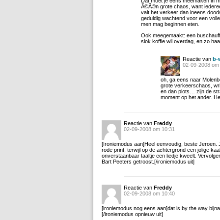
Dat moet je eens meemaken in m
Ã©Ã©n grote chaos, want iedereen 
valt het verkeer dan ineens doods
geduldig wachtend voor een volle
men mag beginnen eten.
Ook meegemaakt: een buschauffe
slok koffie wil overdag, en zo haas
Reactie van
b-
02-09-2008 om
oh, ga eens naar Molenbe
grote verkeerschaos, w
en dan plots… zijn de st
moment op het ander. Hee
Reactie van
Freddy
02-09-2008 om 10:31
[Ironiemodus aan]Heel eenvoudig, beste Jeroen. Je
rode print, terwijl op de achtergrond een jolige ka
onverstaanbaar taaltje een liedje kweelt. Vervolge
Bart Peeters getroost.[/ironiemodus uit]
Reactie van
Freddy
02-09-2008 om 10:40
[ironiemodus nog eens aan]dat is by the way bijna l
[/ironiemodus opnieuw uit]