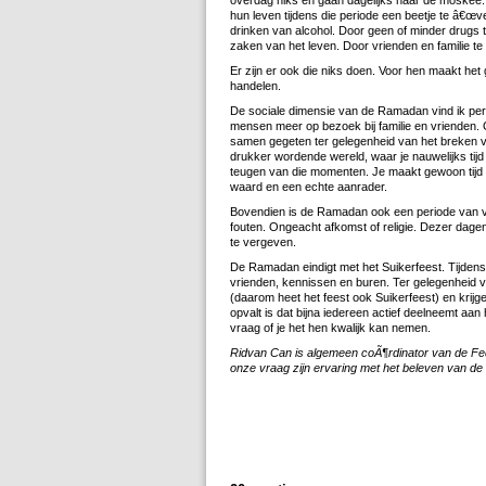
overdag niks en gaan dagelijks naar de moskee.
hun leven tijdens die periode een beetje te â€œv
drinken van alcohol. Door geen of minder drugs te
zaken van het leven. Door vrienden en familie t
Er zijn er ook die niks doen. Voor hen maakt he
handelen.
De sociale dimensie van de Ramadan vind ik per
mensen meer op bezoek bij familie en vrienden. 
samen gegeten ter gelegenheid van het breken 
drukker wordende wereld, waar je nauwelijks tijd 
teugen van die momenten. Je maakt gewoon tijd vo
waard en een echte aanrader.
Bovendien is de Ramadan ook een periode van 
fouten. Ongeacht afkomst of religie. Dezer dag
te vergeven.
De Ramadan eindigt met het Suikerfeest. Tijdens
vrienden, kennissen en buren. Ter gelegenheid 
(daarom heet het feest ook Suikerfeest) en krijge
opvalt is dat bijna iedereen actief deelneemt aan
vraag of je het hen kwalijk kan nemen.
Ridvan Can is algemeen coÃ¶rdinator van de Fed
onze vraag zijn ervaring met het beleven van d