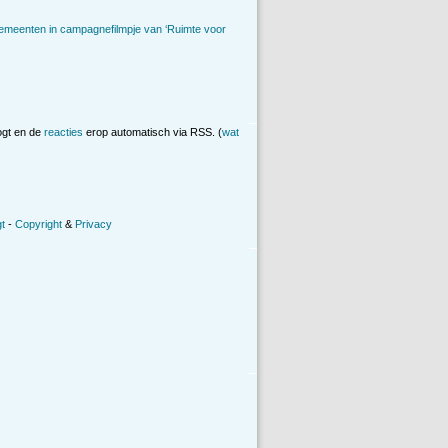
emeenten in campagnefilmpje van ‘Ruimte voor
ogt en de
reacties
erop automatisch via RSS. (
wat
t
-
Copyright
&
Privacy