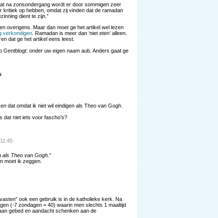
laat na zonsondergang wordt er door sommigen zeer
er kritiek op hebben, omdat zij vinden dat de ramadan
nning dient te zijn.”
ezen overigens. Maar dan moet ge het artikel wel lezen
g verkondigen
. Ramadan is meer dan ‘niet eten’ alleen.
n dat ge het artikel eens leest.
op Gentblogt: onder uw eigen naam aub. Anders gaat ge
s
en dat omdat ik niet wil eindigen als Theo van Gogh.
s dat niet iets voor fascho’s?
11:45
en als Theo van Gogh.
”
in moet ik zeggen.
 “vasten” ook een gebruik is in de katholieke kerk. Na
gen (-7 zondagen = 40) waarin men slechts 1 maaltijd
n aan gebed en aandacht schenken aan de