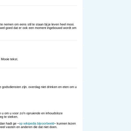
te nemen om eens stil te staan bij je leven heel mooi.
t wel goed dat er ook een moment ingebouwd wordt om
Mooie tekst.
 godsdiensten zijn. overdag niet drinken en eten om u
 u om u voor zo’n opruiende en inhoudsloze
g te steken.
dan hadt ge –
op wikipedia bijvoorbeeld
– kunnen lezen
eel vasten en anderen die dat niet doen.