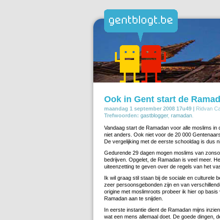
Ook in Gent start de Rama
maandag 1 september 2008 17u49 |
Ridvan Ca
Trefwoorden:
gastblogger
,
ramadan
.
Vandaag start de Ramadan voor alle moslims in 
niet anders. Ook niet voor de 20 000 Gentenaars
De vergelijking met de eerste schooldag is dus n
Gedurende 29 dagen mogen moslims van zonsopga
bedrijven. Opgelet, de Ramadan is veel meer. Het
uiteenzetting te geven over de regels van het v
Ik wil graag stil staan bij de sociale en culture
zeer persoonsgebonden zijn en van verschillend
origine met moslimroots probeer ik hier op basi
Ramadan aan te snijden.
In eerste instantie dient de Ramadan mijns inzien
wat een mens allemaal doet. De goede dingen, 