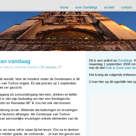
home
over Gentblogt
archief
contact
dan vandaag
Dit is een artikel op
Gentblogt
. 
maandag 1 september 2008 om 
n (tekst), Hendrik (beeld)
|
20 reacties
met de titel
Ook in Gent start 
Het kreeg de volgende trefwoo
de wereld. Voor de moslims onder de Gentenaars is dit
U kan hier op dit ogenblik niet 
 van Turkse origine. En dat precies op 1 september.
iet ver gezocht.
ng tot zonsondergang niet eten, drinken en liefde
 is niet mijn bedoeling om hier een theologische
asten en Ramadan â€“ ik zou het ook niet kunnen.
le beleving ervan. Wetende dat belevingen en ervaringen
e factoren afhangen. Als Gentenaar van Turkse
s van persoonlijke ervaringen enkele elementen van de
s om eens stil te staan bij het leven. Om na te denken
de minder goede, de verkeerde… Je kan het gerust een