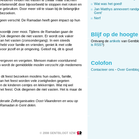
 Anderen vinden het vasten te zwaar maar trachten
Wat was het goed!
erbeterenâ€ door bijvoorbeeld te stoppen met roken en
 gebruiken. Door meer stil te staan bij de belangrijke
Jan Matthys annexeert randg
Gent’
e bezoeken.
Nerf
t geen verschil. De Ramadan heeft geen impact op hun
soonlijk zeer mooi. Tijdens de Ramadan gaan de
Blijf op de hoogte
Ook diegenen die niet vasten. Er wordt ook vaker
van het vasten (zonsondergang). In een steeds
Ontvang de
artikels
van Gentbl
is RSS?
)
hebt voor familie en vrienden, geniet ik met volle
or jezelf en je omgeving. Geloof mij, dit is goud
vergeven en vergeten. Mensen maken voortdurend
Colofon
en wordt de gemiddelde moslim verzocht zijn medemens
Contacteer ons
-
Over Gentblog
 dit feest bezoeken moslims hun ouders, familie,
van het feest worden vele zoetigheden gegeten
n de kinderen centjes en lekkernijen. Wat mij wel
 het feest. Ook diegenen die niet vasten. Het is maar de
eratie Zelforganisaties Oost-Vlaanderen en wou op
e Ramadan in Gent delen.
© 2008 GENTBLOGT VZW