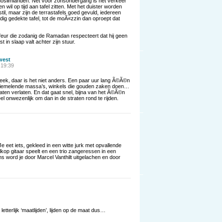
oslimlanden. Net voor zonsondergang is het verkeer
wil op tijd aan tafel zitten. Met het duister worden
til, maar zijn de terrastafels goed gevuld, iedereen
dig gedekte tafel, tot de moÃ«zzin dan oproept dat
ur die zodanig de Ramadan respecteert dat hij geen
t in slaap valt achter zijn stuur.
west
 19:39
ek, daar is het niet anders. Een paar uur lang Ã©Ã©n
riemelende massa’s, winkels die gouden zaken doen…
raten verlaten. En dat gaat snel, bijna van het Ã©Ã©n
l onwezenlijk om dan in de straten rond te rijden.
 eet iets, gekleed in een witte jurk met opvallende
alkop gitaar speelt en een trio zangeressen in een
ns word je door Marcel Vanthilt uitgelachen en door
etterlijk ‘maatlijden’, lijden op de maat dus…