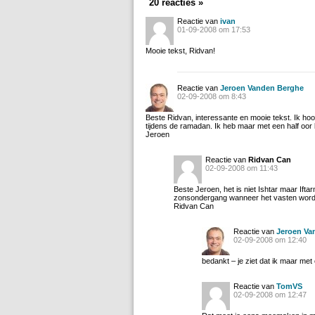
20 reacties »
Reactie van
ivan
01-09-2008 om 17:53
Mooie tekst, Ridvan!
Reactie van
Jeroen Vanden Berghe
02-09-2008 om 8:43
Beste Ridvan, interessante en mooie tekst. Ik hoor
tijdens de ramadan. Ik heb maar met een half oor k
Jeroen
Reactie van
Ridvan Can
02-09-2008 om 11:43
Beste Jeroen, het is niet Ishtar maar Iftar
zonsondergang wanneer het vasten word
Ridvan Can
Reactie van
Jeroen Va
02-09-2008 om 12:40
bedankt – je ziet dat ik maar met 
Reactie van
TomVS
02-09-2008 om 12:47