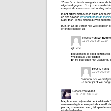
“Zowel ‘s ochtends vroeg als ‘s avonds 
uitgebreid gegeten. Er zijn mensen die hi
een periode van vasten, onthouding en bezi
In het artikel hierboven is zulks ook te l
en niet gewoon
uw ongefundeerde menin
Maar toch, ik zou alsnog durven suggerere
(Oh, en als ge verder nog wilt reageren 
er onherroepelijk uit.)
Reactie van
jan hyoen
11-09-2008 om 11:20
@ Bebe,
pseudoniem, ja goed gezien zeg, 
Wikipedia is voor idioten.
En mij bedreigen met uitsluiting? I
Reactie van
S
11-09-2008 om 
“
omdat ik niet wil eindig
Je schat jezelf wel hoog 
Reactie van
Micha
10-09-2008 om 16:38
Mag ik er u op wijzen dat het traditionele
as-woensdag is er een periode van 47 da
per dag zou moeten eten, tijd spendere
minderbedeelden.