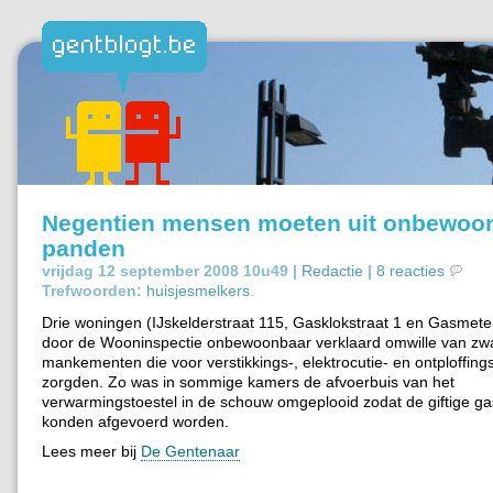
Negentien mensen moeten uit onbewoo
panden
vrijdag 12 september 2008 10u49 |
Redactie
|
8 reacties
Trefwoorden:
huisjesmelkers
.
Drie woningen (IJskelderstraat 115, Gasklokstraat 1 en Gasmeter
door de Wooninspectie onbewoonbaar verklaard omwille van zw
mankementen die voor verstikkings-, elektrocutie- en ontploffin
zorgden. Zo was in sommige kamers de afvoerbuis van het
verwarmingstoestel in de schouw omgeplooid zodat de giftige ga
konden afgevoerd worden.
Lees meer bij
De Gentenaar