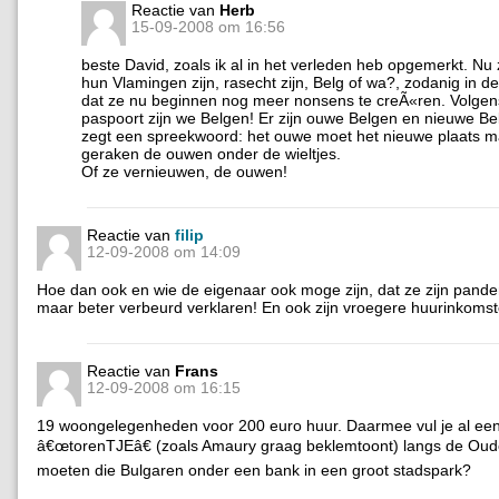
Reactie van
Herb
15-09-2008 om 16:56
beste David, zoals ik al in het verleden heb opgemerkt. Nu z
hun Vlamingen zijn, rasecht zijn, Belg of wa?, zodanig in d
dat ze nu beginnen nog meer nonsens te creÃ«ren. Volgen
paspoort zijn we Belgen! Er zijn ouwe Belgen en nieuwe B
zegt een spreekwoord: het ouwe moet het nieuwe plaats 
geraken de ouwen onder de wieltjes.
Of ze vernieuwen, de ouwen!
Reactie van
filip
12-09-2008 om 14:09
Hoe dan ook en wie de eigenaar ook moge zijn, dat ze zijn pande
maar beter verbeurd verklaren! En ook zijn vroegere huurinkomst
Reactie van
Frans
12-09-2008 om 16:15
19 woongelegenheden voor 200 euro huur. Daarmee vul je al ee
â€œtorenTJEâ€ (zoals Amaury graag beklemtoont) langs de Oud
moeten die Bulgaren onder een bank in een groot stadspark?