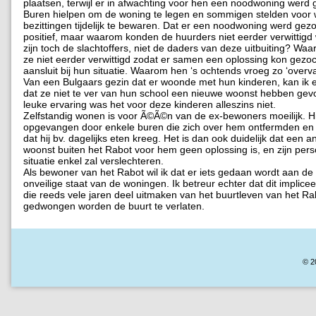
plaatsen, terwijl er in afwachting voor hen een noodwoning werd 
Buren hielpen om de woning te legen en sommigen stelden voor 
bezittingen tijdelijk te bewaren. Dat er een noodwoning werd gezo
positief, maar waarom konden de huurders niet eerder verwittigd
zijn toch de slachtoffers, niet de daders van deze uitbuiting? W
ze niet eerder verwittigd zodat er samen een oplossing kon gezo
aansluit bij hun situatie. Waarom hen ‘s ochtends vroeg zo ‘overva
Van een Bulgaars gezin dat er woonde met hun kinderen, kan ik 
dat ze niet te ver van hun school een nieuwe woonst hebben ge
leuke ervaring was het voor deze kinderen alleszins niet.
Zelfstandig wonen is voor Ã©Ã©n van de ex-bewoners moeilijk. H
opgevangen door enkele buren die zich over hem ontfermden en
dat hij bv. dagelijks eten kreeg. Het is dan ook duidelijk dat een an
woonst buiten het Rabot voor hem geen oplossing is, en zijn pers
situatie enkel zal verslechteren.
Als bewoner van het Rabot wil ik dat er iets gedaan wordt aan de
onveilige staat van de woningen. Ik betreur echter dat dit implice
die reeds vele jaren deel uitmaken van het buurtleven van het Rab
gedwongen worden de buurt te verlaten.
© 2