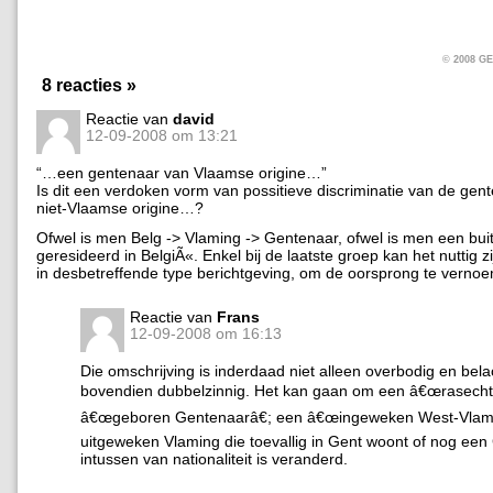
© 2008 
8 reacties »
Reactie van
david
12-09-2008 om 13:21
“…een gentenaar van Vlaamse origine…”
Is dit een verdoken vorm van possitieve discriminatie van de gen
niet-Vlaamse origine…?
Ofwel is men Belg -> Vlaming -> Gentenaar, ofwel is men een bui
geresideerd in BelgiÃ«. Enkel bij de laatste groep kan het nuttig zi
in desbetreffende type berichtgeving, om de oorsprong te verno
Reactie van
Frans
12-09-2008 om 16:13
Die omschrijving is inderdaad niet alleen overbodig en bela
bovendien dubbelzinnig. Het kan gaan om een â€œrasechte
â€œgeboren Gentenaarâ€; een â€œingeweken West-Vlami
uitgeweken Vlaming die toevallig in Gent woont of nog een
intussen van nationaliteit is veranderd.