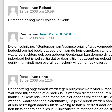
Reactie van
Roland
12-09-2008 om 16:59
Er mogen er nog meer volgen in Gent!
Reactie van
Jean Marie DE WULF
14-09-2008 om 17:00
Die omschrijving: “Gentenaar van Vlaamse origine” was vermoedel
bedoeld om het beeld dat voordien van de huisjesmekers van vr
wat te verzachten: ook een geboren Gentenaar kan domme ding
inderdaad het is wel spijtig dat er daar altijd het accent op gelegd
eerlijk man vindt men overal, een schurk vindt men ook overal.
Reactie van
tinne
15-09-2008 om 12:34
Dat er streng opgetreden wordt tegen huisjesmelkers vind ik maa
Wat voor mij echter niet duidelijk is, is waarom dit moet gebeure
manier. ‘s Ochtends vroeg stond het hier opeens vol met politie-
wagens (waaronder een slotenmaker). Mijn ex-buren werden a
al hun bezittingen dadelijk uit de woning te halen. Verrast door de
hen niets anders dan alles in vuilniszakken te stoppen en op de s