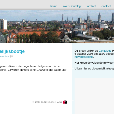
home
over Gentblogt
archief
contact
elijksbootje
Dit is een artikel op
Gentblogt
. 
6 oktober 2008 om 11:00 gepubl
reacties
huwelijksbootje
.
Het kreeg de volgende trefwoo
gaven elkaar zaterdagochtend het ja-woord in het
U kan hier op dit ogenblik niet 
rbij. Zij waren immers al het 1.000ste stel dat dit jaar
© 2008 GENTBLOGT VZW