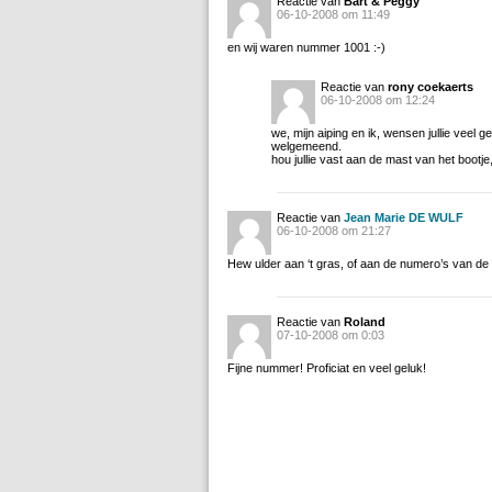
Reactie van
Bart & Peggy
06-10-2008 om 11:49
en wij waren nummer 1001 :-)
Reactie van
rony coekaerts
06-10-2008 om 12:24
we, mijn aiping en ik, wensen jullie veel ge
welgemeend.
hou jullie vast aan de mast van het bootje
Reactie van
Jean Marie DE WULF
06-10-2008 om 21:27
Hew ulder aan ‘t gras, of aan de numero’s van de 
Reactie van
Roland
07-10-2008 om 0:03
Fijne nummer! Proficiat en veel geluk!