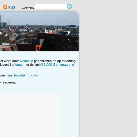
RSS
zoeken:
Het werd door
Redactie
geschreven en op maandag
iceerd in
Actua
, met de titel
Al 1.000 Gentenaars in
rden mee:
huwelijk
,
trouwen
.
op reageren.