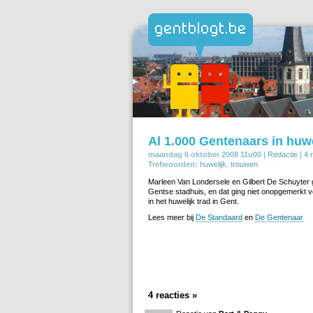
Al 1.000 Gentenaars in huw
maandag 6 oktober 2008 11u00 |
Redactie
|
4 
Trefwoorden:
huwelijk
,
trouwen
.
Marleen Van Londersele en Gilbert De Schuyter 
Gentse stadhuis, en dat ging niet onopgemerkt voo
in het huwelijk trad in Gent.
Lees meer bij
De Standaard
en
De Gentenaar
4 reacties »