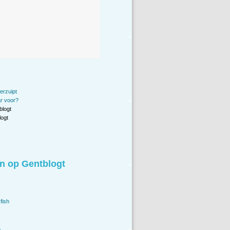
erzuipt
ar voor?
blogt
ogt
n op Gentblogt
fish
.