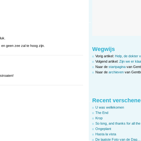
luk.
, en geen zee zal te hoog zijn.
Wegwijs
Vorig artikel:
Help, de dokter v
Volgend artikel:
Zijn we er kla
Naar de
startpagina
van Gent
Naar de
archieven
van Gentbl
stroaten!
Recent verschene
U was wellekomen
The End
Krop
So long, and thanks for all the 
Ongeplant
Hasta la vista
De laatste Foto van de Dag…