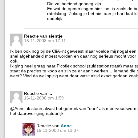
Die zal boeiend genoeg zijn.
En wat de opmerkingen hier: het is zoals de b
ratelslang. Zolang je het niet aan je hart laat 
dodelijk.
Reactie van
sientje
15-11-2008 om 17:11
Ik ben ook nog bij de CliÃ«nt geweest maar voelde mij nogal ee
snel afgehandeld moest worden en daar nog serieus mocht voor 
ook.
Ik ging heel graag naar Picoflex school (zuidstationstraat) maar s
staat da precies te koop en zijn ze er aan’t werken… Iemand die d
weet? Vind da wel spijtig want daar was’t altijd exact gedaan zoa
Reactie van
...
16-11-2008 om 1:59
@Anne: ik steun alvast het gebruik van “euri” als meervoudsvorm
het daarover ging natuurlijk.
Reactie van
Anne
16-11-2008 om 13:07