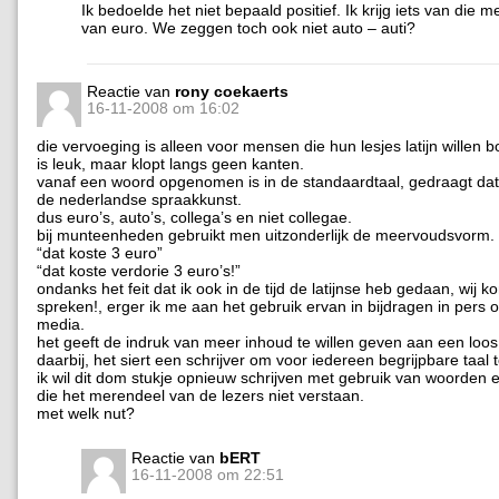
Ik bedoelde het niet bepaald positief. Ik krijg iets van die
van euro. We zeggen toch ook niet auto – auti?
Reactie van
rony coekaerts
16-11-2008 om 16:02
die vervoeging is alleen voor mensen die hun lesjes latijn willen 
is leuk, maar klopt langs geen kanten.
vanaf een woord opgenomen is in de standaardtaal, gedraagt dat
de nederlandse spraakkunst.
dus euro’s, auto’s, collega’s en niet collegae.
bij munteenheden gebruikt men uitzonderlijk de meervoudsvorm.
“dat koste 3 euro”
“dat koste verdorie 3 euro’s!”
ondanks het feit dat ik ook in de tijd de latijnse heb gedaan, wij 
spreken!, erger ik me aan het gebruik ervan in bijdragen in pers 
media.
het geeft de indruk van meer inhoud te willen geven aan een loos
daarbij, het siert een schrijver om voor iedereen begrijpbare taal 
ik wil dit dom stukje opnieuw schrijven met gebruik van woorden 
die het merendeel van de lezers niet verstaan.
met welk nut?
Reactie van
bERT
16-11-2008 om 22:51