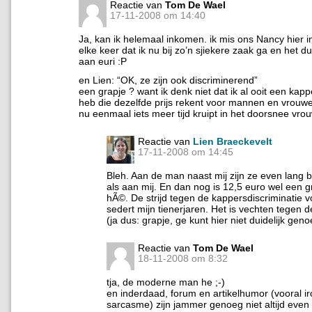
Reactie van
Tom De Wael
17-11-2008 om 14:40
Ja, kan ik helemaal inkomen. ik mis ons Nancy hier in
elke keer dat ik nu bij zo’n sjiekere zaak ga en het d
aan euri :P
en Lien: “OK, ze zijn ook discriminerend”
een grapje ? want ik denk niet dat ik al ooit een ka
heb die dezelfde prijs rekent voor mannen en vrouw
nu eenmaal iets meer tijd kruipt in het doorsnee vr
Reactie van
Lien Braeckevelt
17-11-2008 om 14:45
Bleh. Aan de man naast mij zijn ze even lang 
als aan mij. En dan nog is 12,5 euro wel een gr
hÃ©. De strijd tegen de kappersdiscriminatie vo
sedert mijn tienerjaren. Het is vechten tegen de
(ja dus: grapje, ge kunt hier niet duidelijk geno
Reactie van
Tom De Wael
18-11-2008 om 8:32
tja, de moderne man he ;-)
en inderdaad, forum en artikelhumor (vooral ir
sarcasme) zijn jammer genoeg niet altijd even d