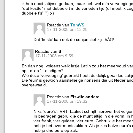
ik heb nooit latijnse gedaan, maar heb wel m’n vervoeginge
“dat kostte” met dubbele t in de verleden tijd (of moet ik z
dubbele t’s” ?) ;-)
Reactie van
TomVS
17-11-2008 om 13:28
Dat ‘koste’ kan ook de conjunctief zijn hÃ©!
Reactie van
S
17-11-2008 om 9:59
En dan nog: volgens welk lesje Latijn zou het meervoud v
op ‘-o’ op ‘-i’ eindigen?
Wie deze ‘vervoeging’ gebruikt heeft duidelijk
geen
les Lati
Die ‘euri’ is gewoon aanstellerige nonsens die uit Nederlan
overgewaaid.
Reactie van
Els-die andere
17-11-2008 om 19:32
Niks “euro’s”: VRT Taalnet schrijft hierover het volge
In bedragen gebruik je de munt altijd in die vorm, in
vier frank, vier gulden, vier euro. Gebruik je het me
heb je het over muntstukken. Als je zes halve euro’s 
heb je drie euro op zak.