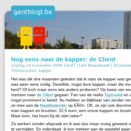
Nog eens naar de kapper: de Client
vrijdag 14 november 2008 13u47 |
Lien Braeckevelt
|
35 reacti
Trefwoorden:
kapper
.
Het was dik drie maanden geleden dat ik naar de kapper was ge
was weer eens nodig. Dezelfde, nogal dure kapper, maar die me 
kent? Of toch maar eens iets anders proberen? Op basis van ee
mensen naar
de Client
gegaan. Fan van de reeks
Topmodel
en v
nogal prominent in beeld. Nu hebben ze blijkbaar van zender ve
ze mee aan de
Naaktkalender
op EÃ©n. OK, ze zijn ook discrimi
man kappen en brushen: 22,5 euro; een vrouw kappen en brush
Maar kom, het hoort bij de
stiel
zeker?
Ze werken zonder afspraak en ik was dus maar vroeg geweest o
te vermijden. En inderdaad, ik kon meteen aan de wastafel gaan 