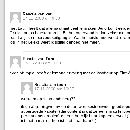
Reactie van
kat
17-11-2008 om 9:50
met Latijn heeft dat allemaal niet veel te maken. Auto komt eerde
Grieks, autos betekent ‘zelf’. En het meervoud is dan zeker niet a
een Latijnse meervoudsuitgang is. Wat het juiste meervoud is va
‘os’ in het Grieks weet ik spijtig genoeg niet meer.
Reactie van
Tom
17-11-2008 om 10:16
even off topic, heeft er iemand ervaring met de kwaffeur op Sin
Reactie van
teun
17-11-2008 om 10:57
welkeen op st amandsberg??
ik ga altijd bij gwenny op de antwerpsesteenweg. goedkoper
supergoede kapster (die content is dat ze eens mag knippe
permanents draaien) en een heerlijk buurtkappersgevoel (“
ist met u ma, en hoe ist met haar haar?”)