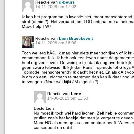
Reactie van
d-beurs
14-11-2008 om 17:02
ik ken het programma in kwestie niet, maar mensonterend l
straf (of niet?). Het verband met LDD ontgaat me al helema
Maw: help TW7!
Reactie van
Lien Braeckevelt
14-11-2008 om 18:06
Toch wel erg hÃ©. Ik mag hier niets meer schrijven of ik kri
commentaar. Kijk, ik heb ook een leven naast de gemeente
heel erg veel leven. De weinige tijd dat ik nog overheb kijk i
geen zware televisie. Ik kijk dan Fans, Topmodel of Greys 
Topmodel mensonterend? Ik dacht het niet. En als dÃ¡t voo
is om op een judocoach te stemmen dan kan ik daar nog w
toevoegen. (Naar wat kijkt JM eigenlijk?)
Reactie van
Lene
14-06-2013 om 11:53
Beste Lien
Nu moet ik toch wel hard lachen. Zelf heb je comme
prullen zoals het koekje dat men je vergeet te geven 
Maar HO als men op jou commentaar heeft. Wees e
consequent en eat it.