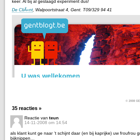
keer. Al bij al geslaagd experiment dus!
De CliÃ«nt
, Walpoortstraat 4, Gent. T09/329 94 41
© 2008 
35 reacties »
Reactie van
teun
14-11-2008 om 14:54
als klant kunt ge naar ‘t schijnt daar (en bij kaprijke) uw froufrou g
bijknippen…