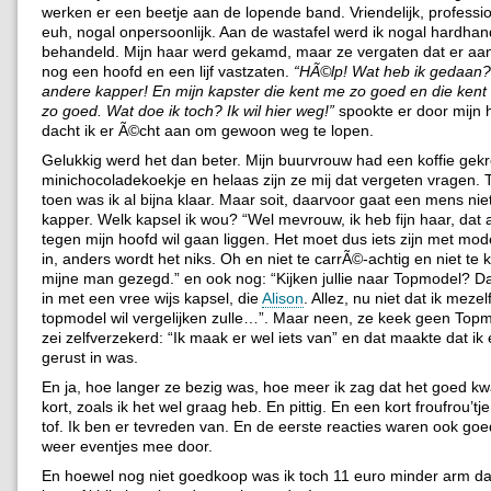
werken er een beetje aan de lopende band. Vriendelijk, professi
euh, nogal onpersoonlijk. Aan de wastafel werd ik nogal hardhan
behandeld. Mijn haar werd gekamd, maar ze vergaten dat er aan
nog een hoofd en een lijf vastzaten.
“HÃ©lp! Wat heb ik gedaan
andere kapper! En mijn kapster die kent me zo goed en die kent
zo goed. Wat doe ik toch? Ik wil hier weg!”
spookte er door mijn 
dacht ik er Ã©cht aan om gewoon weg te lopen.
Gelukkig werd het dan beter. Mijn buurvrouw had een koffie ge
minichocoladekoekje en helaas zijn ze mij dat vergeten vragen. 
toen was ik al bijna klaar. Maar soit, daarvoor gaat een mens nie
kapper. Welk kapsel ik wou? “Wel mevrouw, ik heb fijn haar, dat al
tegen mijn hoofd wil gaan liggen. Het moet dus iets zijn met mode
in, anders wordt het niks. Oh en niet te carrÃ©-achtig en niet te k
mijne man gezegd.” en ook nog: “Kijken jullie naar Topmodel? Da
in met een vree wijs kapsel, die
Alison
. Allez, nu niet dat ik meze
topmodel wil vergelijken zulle…”. Maar neen, ze keek geen Top
zei zelfverzekerd: “Ik maak er wel iets van” en dat maakte dat ik 
gerust in was.
En ja, hoe langer ze bezig was, hoe meer ik zag dat het goed k
kort, zoals ik het wel graag heb. En pittig. En een kort froufrou’tje
tof. Ik ben er tevreden van. En de eerste reacties waren ook goed
weer eventjes mee door.
En hoewel nog niet goedkoop was ik toch 11 euro minder arm da