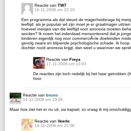
Reactie van
TW7
16-11-2008 om 22:19
Een programma als dat steunt de magerheidsrage bij meisj
leeftijd: als je populair wil zijn moet je er graatmager uitzie
hoeveel meisjes van die leeftijd voor anorexia moeten beh
worden? Ik noem het inderdaad mensonterend dat je jong
kinderen eigenlijk nog voor commerciÃ«le doeleinden misbr
gevolg zware en blijvende psychologische schade. Ik hoop
dochter nooit anorexia krijgt, dan weet u waarover we spre
Reactie van
Freya
17-11-2008 om 13:03
De reacties zijn toch redelijk bij het haar getrokken 
hoor.
Reactie van
bruno
14-11-2008 om 19:05
Maar hoe ziet het er nu uit, uw kapsel, zo vraag ik mij onschuldigg
Reactie van
Veerle
14-11-2008 om 21:06