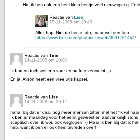
Ha, ik ben ook een heel klein beetje veel nieuwsgierig. Fot
Reactie van
Lien
15-11-2008 om 10:49
Allez hup. Niet de beste foto, maar wel een foto.
https://www.flickr.com/photos/lienweb/3031761454/
Reactie van
Tine
14-11-2008 om 19:06
Ik had nu toch wel een voor en na foto verwacht ;-)
En ja, Alison heeft een vree wijs kapsel.
Reactie van
Lise
14-11-2008 om 20:17
haha, blij dat er daar nog meer mensen zitten met het “ik wil naar
Ik ben er maandag voor het eerst geweest en aanvankelijk stond i
sceptisch over, ik wou ook weglopen :-) Maar ik ben blij dat ik het
heb, want ik ben er ook heel tevreden over!