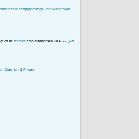
emeenten in campagnefilmpje van ‘Ruimte voor
ogt en de
reacties
erop automatisch via RSS. (
wat
t
-
Copyright
&
Privacy