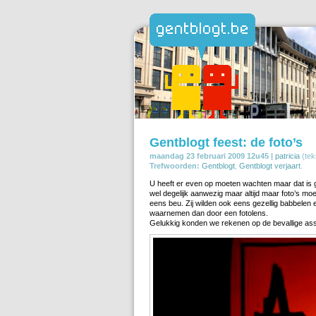
Gentblogt feest: de foto’s
maandag 23 februari 2009 12u45 |
patricia
(tek
Trefwoorden:
Gentblogt
,
Gentblogt verjaart
.
U heeft er even op moeten wachten maar dat is 
wel degelijk aanwezig maar altijd maar foto’s m
eens beu. Zij wilden ook eens gezellig babbelen
waarnemen dan door een fotolens.
Gelukkig konden we rekenen op de bevallige assi