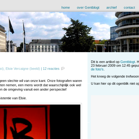
home
over Gentblogt
archief
contact
Dit is een artikel op
Gentblogt
. 
23 februari 2009 om 12:45 gepu
st), Elsie Vercaigne (beeld)
|
12 reacties
de foto’s
.
Het kreeg de volgende trefwoo
geen slechte wil van onze kant. Onze fotografen waren
U kan hier op dit ogenblik niet 
oeten nemen, een mens wordt dat waarschijnlijk ook wel
 en de omgeving vanuit een ander perspectief
stentie van Elsie.