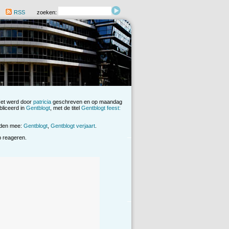
RSS
zoeken:
Het werd door
patricia
geschreven en op maandag
bliceerd in
Gentblogt
, met de titel
Gentblogt feest:
rden mee:
Gentblogt
,
Gentblogt verjaart
.
op reageren.