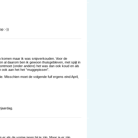
p :-))
ou komen maar ik was snipverkouden. Voor de
een al daarom ben ik gewoon thuisgebleven, met spijt in
 ontmoet (onder andere) het was dan ook koud en als
n ook aan het het “muggepissen”.
e. Misschien moet de volgende fuif ergens eind April,
rjaardag.
 als de vorige jaren bij te zijn. Maar ja er zijn