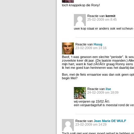
toch knappekop die Rony!
Reactie van
kermit
25-02-2009 om 8:45
uwe kop staat er anders ook wel scheun o
Reactie van
Huug
23-02-2009 om 14:16
Bwof, ‘t was gewoon een slechte “periode”. Ik w
zoveelste keer dit jaar. (De laatste maanden.) All
mijn hart, want ik had zÃ©Ã©r graag Ronny eens
ik het me goed kan herinneren was het daarbij da
Bon, met de fiets ernaartoe was dan ook geen opti
begin Mei?
Reactie van
ilse
24-02-2009 om 18:09
wij verjaren op 15/02 Ã©.
een verjaardagsfuif is meestal rond de ve
Reactie van
Jean Marie DE WULF
23-02-2009 om 14:29
Toch spijt niet wat meer moed gehad te hebben om er