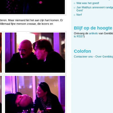
Wat was het goed!
Jan Matthys annexeert randg
Gent’
Nerf
eren. Maar niemand liet het aan zijn hart komen. Er
llemaal fijne mensen zowaar, die lezers en
Blijf op de hoogte
Ontvang de
artikels
van Gentbl
is RSS?
)
Colofon
Contacteer ons
-
Over Gentblog