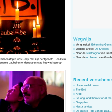
Wegwijs
Vorig artikel:
Erkenning Gentse
Volgend artikel:
De Kriegels –
Naar de
startpagina
van Gent
Naar de
archieven
van Gentbl
 binnenstapte was Rony met zijn echtgenote. Een klein
ename babbel en ondertussen was het wachten op
Recent verschene
U was wellekomen
The End
Krop
So long, and thanks for all the 
Ongeplant
Hasta la vista
De laatste Foto van de Dag…