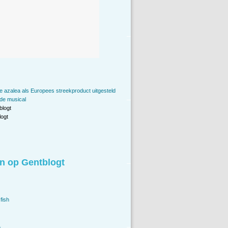
 azalea als Europees streekproduct uitgesteld
 de musical
blogt
ogt
n op Gentblogt
fish
.