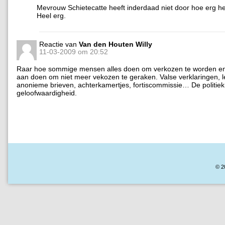
Mevrouw Schietecatte heeft inderdaad niet door hoe erg het
Heel erg.
Reactie van
Van den Houten Willy
11-03-2009 om 20:52
Raar hoe sommige mensen alles doen om verkozen te worden en 
aan doen om niet meer vekozen te geraken. Valse verklaringen, l
anonieme brieven, achterkamertjes, fortiscommissie… De politiek 
geloofwaardigheid.
© 2