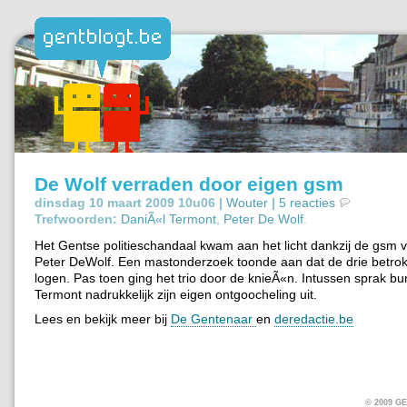
De Wolf verraden door eigen gsm
dinsdag 10 maart 2009 10u06 |
Wouter
|
5 reacties
Trefwoorden:
DaniÃ«l Termont
,
Peter De Wolf
.
Het Gentse politieschandaal kwam aan het licht dankzij de gsm 
Peter DeWolf. Een mastonderzoek toonde aan dat de drie betrok
logen. Pas toen ging het trio door de knieÃ«n. Intussen sprak b
Termont nadrukkelijk zijn eigen ontgoocheling uit.
Lees en bekijk meer bij
De Gentenaar
en
deredactie.be
© 2009 