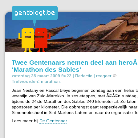
Twee Gentenaars nemen deel aan hero
‘Marathon des Sables’
zaterdag 28 maart 2009 9u22 |
Redactie
|
reageer
Trefwoorden:
marathon
.
Jean Neslany en Pascal Bleys beginnen zondag aan een helse t
woestijn van Zuid-Marokko. In zes etappes, met Ã©Ã©n rustdag,
tijdens de 24ste Marathon des Sables 240 kilometer af. Ze laten 
sponsoren per kilometer. Die opbrengst gaat respectievelijk naar
Simonnetschool in Sint-Martens-Latem en naar de organisatie To
Lees meer bij
De Gentenaar