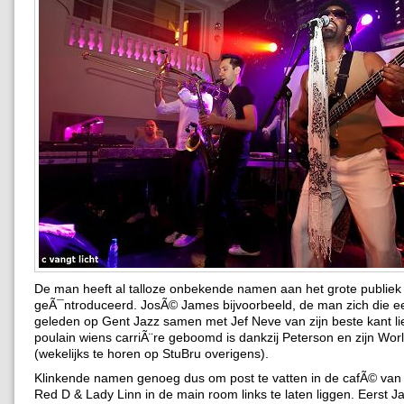
De man heeft al talloze onbekende namen aan het grote publiek
geÃ¯ntroduceerd. JosÃ© James bijvoorbeeld, de man zich die 
geleden op Gent Jazz samen met Jef Neve van zijn beste kant liet
poulain wiens carriÃ¨re geboomd is dankzij Peterson en zijn Wo
(wekelijks te horen op StuBru overigens).
Klinkende namen genoeg dus om post te vatten in de cafÃ© van 
Red D & Lady Linn in de main room links te laten liggen. Eerst 