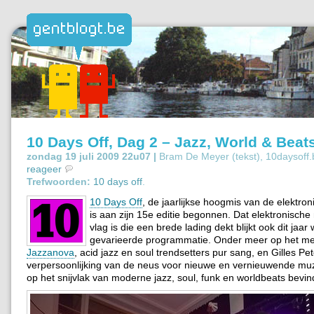
10 Days Off, Dag 2 – Jazz, World & Beat
zondag 19 juli 2009 22u07 |
Bram De Meyer (tekst), 10daysoff.
reageer
Trefwoorden:
10 days off
.
10 Days Off
, de jaarlijkse hoogmis van de elektro
is aan zijn 15e editie begonnen. Dat elektronisch
vlag is die een brede lading dekt blijkt ook dit jaar 
gevarieerde programmatie. Onder meer op het me
Jazzanova
, acid jazz en soul trendsetters pur sang, en Gilles Pe
verpersoonlijking van de neus voor nieuwe en vernieuwende muz
op het snijvlak van moderne jazz, soul, funk en worldbeats bevin