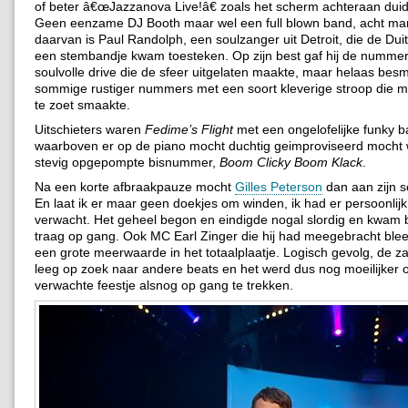
of beter â€œJazzanova Live!â€ zoals het scherm achteraan duid
Geen eenzame DJ Booth maar wel een full blown band, acht ma
daarvan is Paul Randolph, een soulzanger uit Detroit, die de Dui
een stembandje kwam toesteken. Op zijn best gaf hij de nummer
soulvolle drive die de sfeer uitgelaten maakte, maar helaas besm
sommige rustiger nummers met een soort kleverige stroop die mij
te zoet smaakte.
Uitschieters waren
Fedime’s Flight
met een ongelofelijke funky ba
waarboven er op de piano mocht duchtig geimproviseerd mocht
stevig opgepompte bisnummer,
Boom Clicky Boom Klack
.
Na een korte afbraakpauze mocht
Gilles Peterson
dan aan zijn s
En laat ik er maar geen doekjes om winden, ik had er persoonlij
verwacht. Het geheel begon en eindigde nogal slordig en kwam 
traag op gang. Ook MC Earl Zinger die hij had meegebracht blee
een grote meerwaarde in het totaalplaatje. Logisch gevolg, de zaa
leeg op zoek naar andere beats en het werd dus nog moeilijker 
verwachte feestje alsnog op gang te trekken.