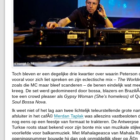
Toch bleven er een degelijke drie kwartier over waarin Peterson
vooral voor zich liet spreken en zijn eclectische mix –
The World
zoals die MC maar bleef scanderen – de benen eindelijk wat me
kreeg. De set werd gedomineerd door bossa, blazers en BraziliÃ
toe een crowd pleaser als
Gypsy Woman (She’s homeless)
of Qu
Soul Bossa Nova
.
Ik weet niet of het lag aan twee lichtelijk teleurstellende grote 
afsluiter in het cafÃ©
Merdan Taplak
was alleszins vastbesloten
nog eens op een feestje van formaat te trakteren. De Antwerpse
Turkse roots staat bekend voor zijn bonte mix van muzikale stijl
voorliefde voor balkanmuziek. Met
Mahalageasca
van Mahala Ra
openingsnummer bouwde hij dan ook onmiddellijk sfeer op Ã©n