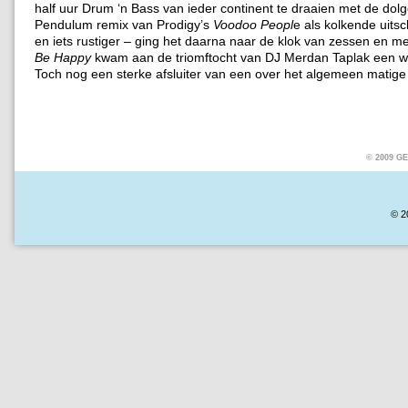
half uur Drum ‘n Bass van ieder continent te draaien met de dol
Pendulum remix van Prodigy’s
Voodoo Peopl
e als kolkende uitschi
en iets rustiger – ging het daarna naar de klok van zessen en m
Be Happy
kwam aan de triomftocht van DJ Merdan Taplak een w
Toch nog een sterke afsluiter van een over het algemeen matige
© 2009 
© 2