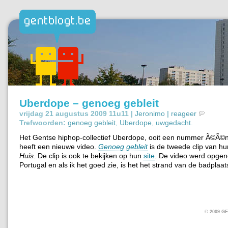
Uberdope – genoeg gebleit
vrijdag 21 augustus 2009 11u11 |
Jeronimo
|
reageer
Trefwoorden:
genoeg gebleit
,
Uberdope
,
uwgedacht
.
Het Gentse hiphop-collectief Uberdope, ooit een nummer Ã©Ã©
heeft een nieuwe video.
Genoeg gebleit
is de tweede clip van h
Huis
. De clip is ook te bekijken op hun
site
. De video werd opge
Portugal en als ik het goed zie, is het het strand van de badplaa
© 2009 