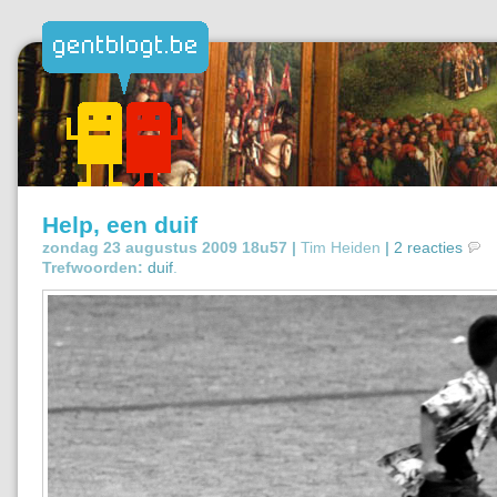
Help, een duif
zondag 23 augustus 2009 18u57 |
Tim Heiden
|
2 reacties
Trefwoorden:
duif
.