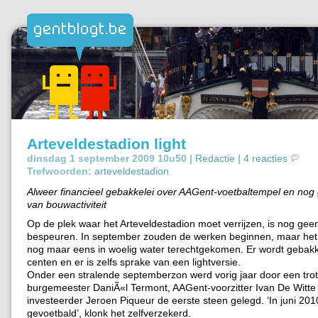
Arteveldestadion light
dinsdag 1 september 2009 10u50 |
Redactie
|
4 reacties
Trefwoorden:
arteveldestadion
.
Alweer financieel gebakkelei over AAGent-voetbaltempel en nog
van bouwactiviteit
Op de plek waar het Arteveldestadion moet verrijzen, is nog gee
bespeuren. In september zouden de werken beginnen, maar het 
nog maar eens in woelig water terechtgekomen. Er wordt gebakk
centen en er is zelfs sprake van een lightversie.
Onder een stralende septemberzon werd vorig jaar door een tro
burgemeester DaniÃ«l Termont, AAGent-voorzitter Ivan De Witte
investeerder Jeroen Piqueur de eerste steen gelegd. ‘In juni 201
gevoetbald’, klonk het zelfverzekerd.