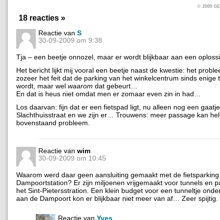
© 2009 
18 reacties »
Reactie van
S
30-09-2009 om 9:38
Tja – een beetje onnozel, maar er wordt blijkbaar aan een oploss
Het bericht lijkt mij vooral een beetje naast de kwestie: het proble
zozeer het feit dat de parking van het winkelcentrum sinds enige t
wordt, maar wel
waarom
dat gebeurt…
En dat is heus niet omdat men er zomaar even zin in had…
Los daarvan: fijn dat er een fietspad ligt, nu alleen nog een gaatj
Slachthuisstraat en we zijn er… Trouwens: meer passage kan hel
bovenstaand probleem.
Reactie van
wim
30-09-2009 om 10:45
Waarom werd daar geen aansluiting gemaakt met de fietsparking
Dampoortstation? Er zijn miljoenen vrijgemaakt voor tunnels en p
het Sint-Pietersstration. Een klein budget voor een tunneltje ond
aan de Dampoort kon er blijkbaar niet meer van af… Zeer spijtig.
Reactie van
Yves