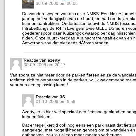
30-09-2009 om 20:05
De wondere wegen van ons aller NMBS. Een kleine tunnel s
jaar op het verlanglijstje van de buurt, en had reeds jarenla
kunnen aantrekken. Ondertussen bouwt de NMBS (excuus
Infrabel)langs de R4 in Evergem twee GELUIDSmuren voo
goederenspoor naar Kluizendok waarop per dag misschien 
rijden. Onze buurt -met dag Ã¨n nacht treintraffiek van en 
Antwerpen-zou dat niet eens dÃ¹rven vragen.
Reactie van
azerty
30-09-2009 om 20:17
Van zodra ze niet meer door de parken fietsen en ze de wandela
toelaten zich te onthaasten in de parken, wil ik welgemeend toew
voor hun een oplossing komt !
Reactie van
3S
01-10-2009 om 6:58
Azerty, er is hier wel speciaal een fietspad gepland en aan
kunnen fietsen.
Dat er tegelijkertijd ook nog eens een park naast dat fietspa
aangelegd, met mogelijkheden genoeg om te wandelen en 
onthaasten, zou jou alleen maar moeten verheugen…