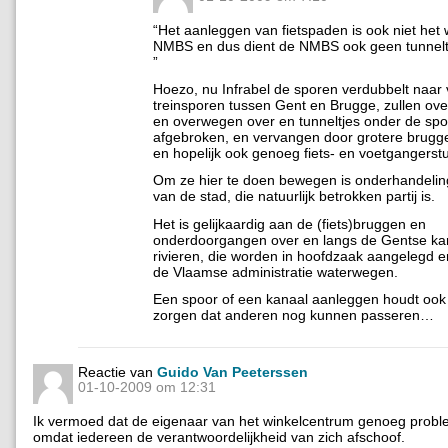
“Het aanleggen van fietspaden is ook niet het
NMBS en dus dient de NMBS ook geen tunnelt
”
Hoezo, nu Infrabel de sporen verdubbelt naar 
treinsporen tussen Gent en Brugge, zullen ov
en overwegen over en tunneltjes onder de sp
afgebroken, en vervangen door grotere brugg
en hopelijk ook genoeg fiets- en voetgangerstu
Om ze hier te doen bewegen is onderhandelin
van de stad, die natuurlijk betrokken partij is.
Het is gelijkaardig aan de (fiets)bruggen en
onderdoorgangen over en langs de Gentse ka
rivieren, die worden in hoofdzaak aangelegd e
de Vlaamse administratie waterwegen.
Een spoor of een kanaal aanleggen houdt ook 
zorgen dat anderen nog kunnen passeren…
Reactie van
Guido Van Peeterssen
01-10-2009 om 12:31
Ik vermoed dat de eigenaar van het winkelcentrum genoeg prob
omdat iedereen de verantwoordelijkheid van zich afschoof.