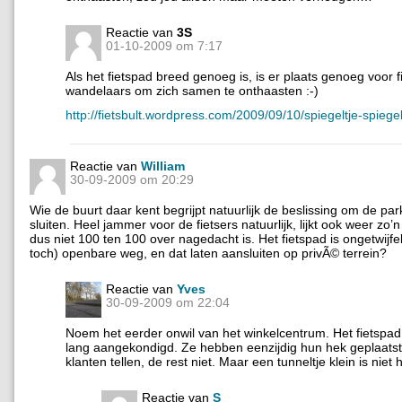
Reactie van
3S
01-10-2009 om 7:17
Als het fietspad breed genoeg is, is er plaats genoeg voor f
wandelaars om zich samen te onthaasten :-)
http://fietsbult.wordpress.com/2009/09/10/spiegeltje-spiegel
Reactie van
William
30-09-2009 om 20:29
Wie de buurt daar kent begrijpt natuurlijk de beslissing om de par
sluiten. Heel jammer voor de fietsers natuurlijk, lijkt ook weer zo’
dus niet 100 ten 100 over nagedacht is. Het fietspad is ongetwijfe
toch) openbare weg, en dat laten aansluiten op privÃ© terrein?
Reactie van
Yves
30-09-2009 om 22:04
Noem het eerder onwil van het winkelcentrum. Het fietspa
lang aangekondigd. Ze hebben eenzijdig hun hek geplaatst
klanten tellen, de rest niet. Maar een tunneltje klein is nie
Reactie van
S