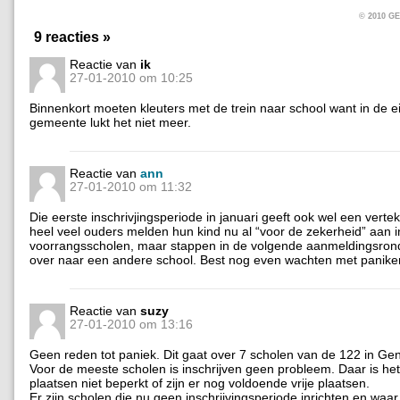
© 2010 
9 reacties »
Reactie van
ik
27-01-2010 om 10:25
Binnenkort moeten kleuters met de trein naar school want in de e
gemeente lukt het niet meer.
Reactie van
ann
27-01-2010 om 11:32
Die eerste inschrivjingsperiode in januari geeft ook wel een verte
heel veel ouders melden hun kind nu al “voor de zekerheid” aan i
voorrangsscholen, maar stappen in de volgende aanmeldingsron
over naar een andere school. Best nog even wachten met panike
Reactie van
suzy
27-01-2010 om 13:16
Geen reden tot paniek. Dit gaat over 7 scholen van de 122 in Gen
Voor de meeste scholen is inschrijven geen probleem. Daar is het
plaatsen niet beperkt of zijn er nog voldoende vrije plaatsen.
Er zijn scholen die nu geen inschrijvingsperiode inrichten en waar