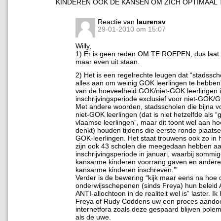
KINDEREN OOK DE KANSEN OM ZICH OPTIMAAL 
Reactie van
laurensv
29-01-2010 om 15:07
Willy,
1) Er is geen reden OM TE ROEPEN, dus laat 
maar even uit staan.
2) Het is een regelrechte leugen dat “stadssc
alles aan om weinig GOK leerlingen te hebben”
van de hoeveelheid GOK/niet-GOK leerlingen i
inschrijvingsperiode exclusief voor niet-GOK/G
Met andere woorden, stadsscholen die bijna vo
niet-GOK leerlingen (dat is niet hetzelfde als 
vlaamse leerlingen”, maar dit toont wel aan ho
denkt) houden tijdens die eerste ronde plaatsen
GOK-leerlingen. Het staat trouwens ook zo in he
zijn ook 43 scholen die meegedaan hebben aa
inschrijvingsperiode in januari, waarbij sommi
kansarme kinderen voorrang gaven en andere ju
kansarme kinderen inschreven.’”
Verder is de bewering “kijk maar eens na hoe
onderwijsschepenen (sinds Freya) hun beleid
ANTI-allochtoon in de realiteit wel is” laster. I
Freya of Rudy Coddens uw een proces aando
internetfora zoals deze gespaard blijven polemi
als de uwe.