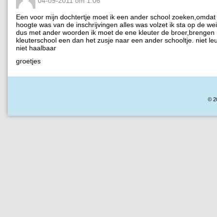
04-09-2011 om 1:06
Een voor mijn dochtertje moet ik een ander school zoeken,omdat 
hoogte was van de inschrijvingen alles was volzet ik sta op de weig
dus met ander woorden ik moet de ene kleuter de broer,brengen
kleuterschool een dan het zusje naar een ander schooltje. niet l
niet haalbaar
groetjes
© 2