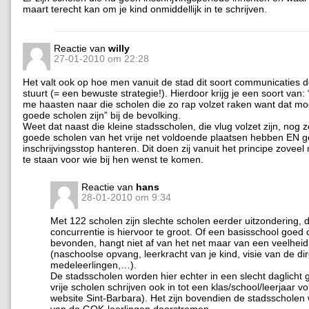
maart terecht kan om je kind onmiddellijk in te schrijven.
Reactie van
willy
27-01-2010 om 22:28
Het valt ook op hoe men vanuit de stad dit soort communicaties d
stuurt (= een bewuste strategie!). Hierdoor krijg je een soort van: 
me haasten naar die scholen die zo rap volzet raken want dat mo
goede scholen zijn” bij de bevolking.
Weet dat naast die kleine stadsscholen, die vlug volzet zijn, nog z
goede scholen van het vrije net voldoende plaatsen hebben EN 
inschrijvingsstop hanteren. Dit doen zij vanuit het principe zoveel
te staan voor wie bij hen wenst te komen.
Reactie van
hans
28-01-2010 om 9:34
Met 122 scholen zijn slechte scholen eerder uitzondering, 
concurrentie is hiervoor te groot. Of een basisschool goed 
bevonden, hangt niet af van het net maar van een veelheid
(naschoolse opvang, leerkracht van je kind, visie van de dire
medeleerlingen,…).
De stadsscholen worden hier echter in een slecht daglicht g
vrije scholen schrijven ook in tot een klas/school/leerjaar vol
website Sint-Barbara). Het zijn bovendien de stadsscholen