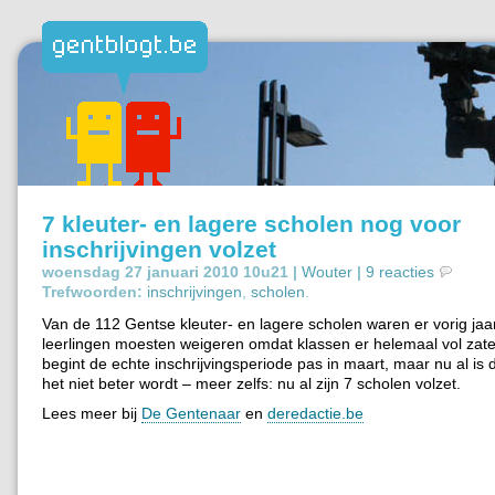
7 kleuter- en lagere scholen nog voor
inschrijvingen volzet
woensdag 27 januari 2010 10u21 |
Wouter
|
9 reacties
Trefwoorden:
inschrijvingen
,
scholen
.
Van de 112 Gentse kleuter- en lagere scholen waren er vorig jaa
leerlingen moesten weigeren omdat klassen er helemaal vol zaten
begint de echte inschrijvingsperiode pas in maart, maar nu al is d
het niet beter wordt – meer zelfs: nu al zijn 7 scholen volzet.
Lees meer bij
De Gentenaar
en
deredactie.be