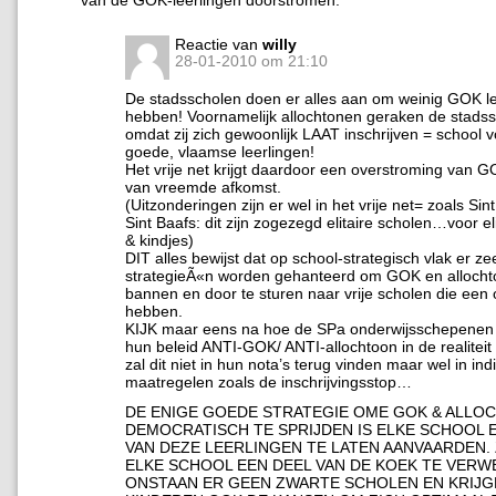
van de GOK-leerlingen doorstromen.
Reactie van
willy
28-01-2010 om 21:10
De stadsscholen doen er alles aan om weinig GOK le
hebben! Voornamelijk allochtonen geraken de stadssc
omdat zij zich gewoonlijk LAAT inschrijven = school v
goede, vlaamse leerlingen!
Het vrije net krijgt daardoor een overstroming van G
van vreemde afkomst.
(Uitzonderingen zijn er wel in het vrije net= zoals Si
Sint Baafs: dit zijn zogezegd elitaire scholen…voor el
& kindjes)
DIT alles bewijst dat op school-strategisch vlak er ze
strategieÃ«n worden gehanteerd om GOK en allocht
bannen en door te sturen naar vrije scholen die een 
hebben.
KIJK maar eens na hoe de SPa onderwijsschepenen 
hun beleid ANTI-GOK/ ANTI-allochtoon in de realiteit
zal dit niet in hun nota’s terug vinden maar wel in ind
maatregelen zoals de inschrijvingsstop…
DE ENIGE GOEDE STRATEGIE OME GOK & ALLO
DEMOCRATISCH TE SPRIJDEN IS ELKE SCHOOL 
VAN DEZE LEERLINGEN TE LATEN AANVAARDEN. 
ELKE SCHOOL EEN DEEL VAN DE KOEK TE VERW
ONSTAAN ER GEEN ZWARTE SCHOLEN EN KRIJ