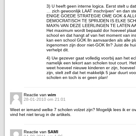
3) U heeft geen interne logica. Eerst stelt u da
… zich gewoonlijk LAAT inschrijven” en dan stel
ENIGE GOEDE STRATEGIE OME GOK & AL
DEMOCRATISCH TE SPRIJDEN IS ELKE SC
MAX% VAN DEZE LEERLINGEN TE LATEN A
Het maximum wordt bepaald dor hoeveel plaats
school en dat hangt af van het moment van ins
kan een school GOK lln aanvaarden als alle p
ingenomen zijn door niet-GOK lln? Juist de hui
verhelpt dit.
4) Uw gezever gaat volledig voorbij aan het e
namelijk een tekort aan scholen tout court. He
weet hoeveel nieuwe kinderen er zijn, hoeveel
zijn, stelt zelf dat het makkelijk 5 jaar duurt v
scholen en toch is er geen plan!
Reactie van
wim
28-01-2010 om 21:01
Weet er iemand welke 7 scholen volzet zijn? Mogelijk lees ik er ov
vind het niet terug in de artikels.
Reactie van
SAMI