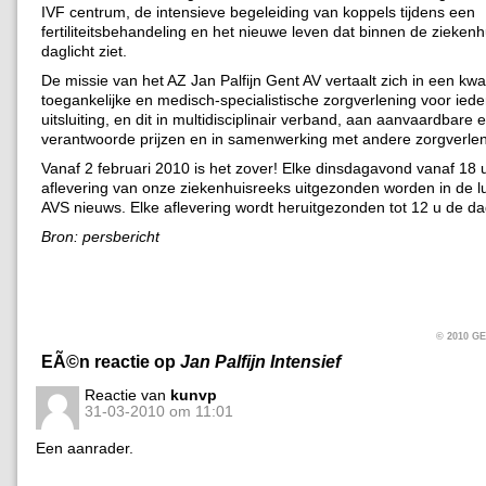
IVF centrum, de intensieve begeleiding van koppels tijdens een
fertiliteitsbehandeling en het nieuwe leven dat binnen de zieken
daglicht ziet.
De missie van het AZ Jan Palfijn Gent AV vertaalt zich in een kwal
toegankelijke en medisch-specialistische zorgverlening voor ied
uitsluiting, en dit in multidisciplinair verband, aan aanvaardbare 
verantwoorde prijzen en in samenwerking met andere zorgverlen
Vanaf 2 februari 2010 is het zover! Elke dinsdagavond vanaf 18 
aflevering van onze ziekenhuisreeks uitgezonden worden in de l
AVS nieuws. Elke aflevering wordt heruitgezonden tot 12 u de da
Bron: persbericht
© 2010 
EÃ©n reactie op
Jan Palfijn Intensief
Reactie van
kunvp
31-03-2010 om 11:01
Een aanrader.