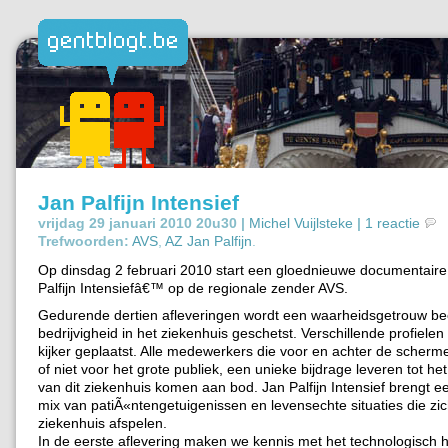
Jan Palfijn Intensief
vrijdag 29 januari 2010 20u30 |
Michel Vuijlsteke
|
1 reactie
Trefwoorden:
AVS
,
AZ Jan Palfijn
.
Op dinsdag 2 februari 2010 start een gloednieuwe documentaire
Palfijn Intensiefâ€™ op de regionale zender AVS.
Gedurende dertien afleveringen wordt een waarheidsgetrouw be
bedrijvigheid in het ziekenhuis geschetst. Verschillende profiele
kijker geplaatst. Alle medewerkers die voor en achter de scherm
of niet voor het grote publiek, een unieke bijdrage leveren tot he
van dit ziekenhuis komen aan bod. Jan Palfijn Intensief brengt 
mix van patiÃ«ntengetuigenissen en levensechte situaties die zi
ziekenhuis afspelen.
In de eerste aflevering maken we kennis met het technologisch