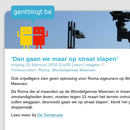
‘Dan gaan we maar op straat slapen’
vrijdag 12 februari 2010 21u00 |
teun
|
reageer
Trefwoorden:
Roma
,
Wondelgemse Meersen
.
Ook vrijwilligers zien geen oplossing voor Roma-zigeuners op
Meersen.
De Roma die al maanden op de Wondelgemse Meersen in mise
omstandigheden leven, moeten tegen 15 maart het terrein ontr
zullen weggaan, desnoods gaan we op straat slapen’, klonk het g
sloppenwijk.
Lees meer bij
De Gentenaar
.