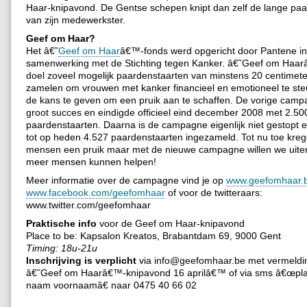
Haar-knipavond. De Gentse schepen knipt dan zelf de lange paa
van zijn medewerkster.
Geef om Haar?
Het â€˜
Geef om Haar
â€™-fonds werd opgericht door Pantene in
samenwerking met de Stichting tegen Kanker. â€˜Geef om Haar
doel zoveel mogelijk paardenstaarten van minstens 20 centimeter
zamelen om vrouwen met kanker financieel en emotioneel te st
de kans te geven om een pruik aan te schaffen. De vorige cam
groot succes en eindigde officieel eind december 2008 met 2.5
paardenstaarten. Daarna is de campagne eigenlijk niet gestopt 
tot op heden 4.527 paardenstaarten ingezameld. Tot nu toe kreg
mensen een pruik maar met de nieuwe campagne willen we uite
meer mensen kunnen helpen!
Meer informatie over de campagne vind je op
www.geefomhaar.
www.facebook.com/geefomhaar
of voor de twitteraars:
www.twitter.com/geefomhaar
Praktische info
voor de Geef om Haar-knipavond
Place to be: Kapsalon Kreatos, Brabantdam 69, 9000 Gent
Timing: 18u-21u
Inschrijving is verplicht
via info@geefomhaar.be met vermeldi
â€˜Geef om Haarâ€™-knipavond 16 aprilâ€™ of via sms â€œpl
naam voornaamâ€ naar 0475 40 66 02