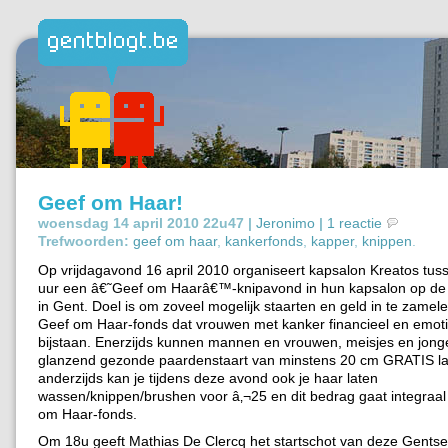
Geef om Haar!
woensdag 14 april 2010 22u47 |
Jeronimo
|
1 reactie
Trefwoorden:
geef om haar
,
kankerfonds
,
kapper
,
knippen
.
Op vrijdagavond 16 april 2010 organiseert kapsalon Kreatos tus
uur een â€˜Geef om Haarâ€™-knipavond in hun kapsalon op d
in Gent. Doel is om zoveel mogelijk staarten en geld in te zamel
Geef om Haar-fonds dat vrouwen met kanker financieel en emotio
bijstaan. Enerzijds kunnen mannen en vrouwen, meisjes en jon
glanzend gezonde paardenstaart van minstens 20 cm GRATIS la
anderzijds kan je tijdens deze avond ook je haar laten
wassen/knippen/brushen voor â‚¬25 en dit bedrag gaat integraal
om Haar-fonds.
Om 18u geeft Mathias De Clercq het startschot van deze Gents