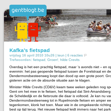
Kafka’s fietspad
vrijdag 16 april 2010 10u26 |
teun
|
6 reacties
Trefwoorden:
fietspad
,
Groen!
,
hilde Crevits
.
Overdag is het een prachtig fietspad, maar ‘s avonds niet – en o
evenmin: het pas geopende fietspad tussen de Forelstraat en de
Dendermondsesteenweg loopt dan dood op een grote poort. Gr
gisteren actie om de absurde situatie aan te klagen.
Minister Hilde Crevits (CD&V) kwam twee weken geleden nog sp
Gent om het mee in te fietsen, het fietspad dat Sint-Amandsberg
de Scheldedijk en de fietsroute die daar is voltooid. Je kan nu v
Dendermondsesteenweg tot in Rupelmonde fietsen en amper ee
tegenkomen, klonk het toen. Maar wie in de omgekeerde richting r
best op tijd terug. Het nieuwe fietspad leidt immers naar het par