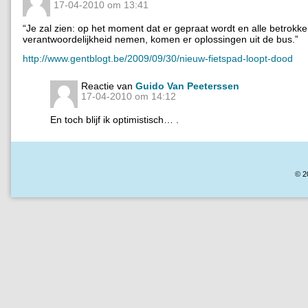
17-04-2010 om 13:41
“Je zal zien: op het moment dat er gepraat wordt en alle betrokk
verantwoordelijkheid nemen, komen er oplossingen uit de bus.”
http://www.gentblogt.be/2009/09/30/nieuw-fietspad-loopt-dood
Reactie van
Guido Van Peeterssen
17-04-2010 om 14:12
En toch blijf ik optimistisch… .
© 2