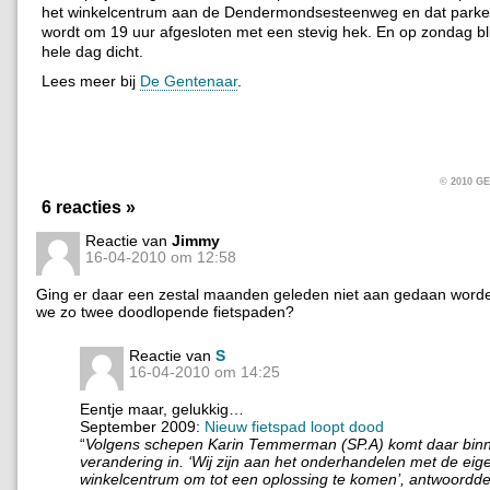
het winkelcentrum aan de Dendermondsesteenweg en dat parkee
wordt om 19 uur afgesloten met een stevig hek. En op zondag blij
hele dag dicht.
Lees meer bij
De Gentenaar
.
© 2010 
6 reacties »
Reactie van
Jimmy
16-04-2010 om 12:58
Ging er daar een zestal maanden geleden niet aan gedaan wor
we zo twee doodlopende fietspaden?
Reactie van
S
16-04-2010 om 14:25
Eentje maar, gelukkig…
September 2009:
Nieuw fietspad loopt dood
“
Volgens schepen Karin Temmerman (SP.A) komt daar bin
verandering in. ‘Wij zijn aan het onderhandelen met de eig
winkelcentrum om tot een oplossing te komen’, antwoordde