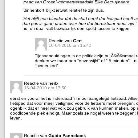
vraag van Groen!-gemeenteraadslid Elke Decruynaere
‘Binnenkort’ blijkt ietwat relatief te zijn dus.
‘Het blijft een blunder dat de stad eerst dat fietspad heeft
dan pas is gaan praten over hoe dat bereikbaar moet zijn.’
nu, en daar valt bezwaarlijk een speld tussen te krijgen.
Reactie van
Gert
16-04-2010 om 15:42
Tijdsaanduidingen in de politiek zijn nu Ã©Ã©nmaal re
denken we maar aan “onverwijld” of ” 5 minuten”…n
“binnenkort”.
Reactie van
herb
16-04-2010 om 17:50
eerst en vooral het is inderdaad ‘n mooi aangelegd fietspad. Alleen 
fietspad dat voor meer veiligheid voor de fietsers moet brengen, 
ogenblik dat er heel wat volk zou gebruik van kunnen maken, op
doodlopende plek eindigt. Maar zoals ze nogal weten te zeggen:
leven.
Reactie van
Guido Pannekoek