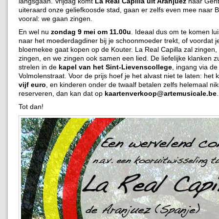
langsgaan. Vrijdag komt
La Real Capilla uit Aranjuez
naar Gent
uiteraard onze geliefkoosde stad, gaan er zelfs even mee naar 
vooral: we gaan zingen.
En wel nu
zondag 9 mei om 11.00u
. Ideaal dus om te komen lui
naar het moederdagdiner bij je schoonmoeder trekt, of voordat j
bloemekee gaat kopen op de Kouter. La Real Capilla zal zingen, 
zingen, en we zingen ook samen een lied. De liefelijke klanken z
strelen in de
kapel van het Sint-Lievenscollege
, ingang via de
Volmolenstraat. Voor de prijs hoef je het alvast niet te laten: het
vijf euro
, en kinderen onder de twaalf betalen zelfs helemaal niks
reserveren, dan kan dat op
kaartenverkoop@artemusicale.be
.
Tot dan!