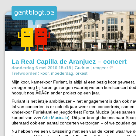
La Real Capilla de Aranjuez – concert
donderdag 6 mei 2010 15u15 |
Gudrun
|
reageer
Trefwoorden:
koor
,
moederdag
,
orkest
.
Mijn koor, kamerkoor Furiant, is altijd al een bezig koor geweest.
vroeger nog bij koren gezongen waarbij we een kerstconcert de
hooguit nog Ã©Ã©n ander project op een jaar.
Furiant is net ietsje ambitieuzer – het engagement is dan ook n
tal van concerten is er ook elk jaar weer een concertreis, samen
kinderkoor Furiakanti en jeugdorkest Forza Muzica (alles samen
koepel van vzw
Arte Musicale
). Dit jaar brengt die ons naar Spa
uiteraard ook een aantal concerten verzorgen – of we zouden gee
Nu hebben we een uitwisseling met een van de koren waar we 