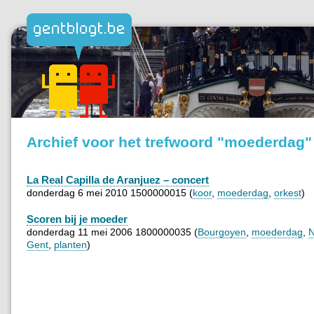
Archief voor het trefwoord "moederdag"
La Real Capilla de Aranjuez – concert
donderdag 6 mei 2010 1500000015 (
koor
,
moederdag
,
orkest
)
Scoren bij je moeder
donderdag 11 mei 2006 1800000035 (
Bourgoyen
,
moederdag
,
N
Gent
,
planten
)