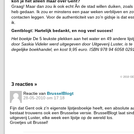
kon je het alleen maar over Gent?
Graag! Maar dan zou ik ook echt Ã­n de stad willen duiken, zoals
heb gedaan. Ik zou er minstens een paar weken verblijven en zo
contacten leggen. Voor de authenticiteit van zo’n gidsje is dat ess
ik.
Gentblogt: Hartelijk bedankt, en nog veel succes!
Het boekje
De 5 leukste plekken aan het water en 49 andere lijst
door Saskia Videler werd uitgegeven door Uitgeverij Luster, is te 
degelijke boekhandel, en kost 9,95 euro. ISBN 978 94 6058 029
© 2010 
3 reacties »
Reactie van
BrusselBlogt
28-05-2010 om 17:18
Fijn dat Gent ook z’n eigenste lijstjesboekje heeft, een absolute a
bestaat trouwens ook een Brusselse versie. BrusselBlogt laat sinds
uitgeverij Luster, elke week een lijstje op de wereld los.
Groetjes uit Brussel!