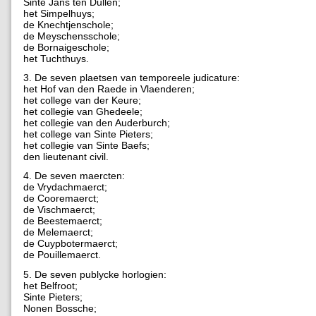
Sinte Jans ten Dullen;
het Simpelhuys;
de Knechtjenschole;
de Meyschensschole;
de Bornaigeschole;
het Tuchthuys.
3. De seven plaetsen van temporeele judicature:
het Hof van den Raede in Vlaenderen;
het college van der Keure;
het collegie van Ghedeele;
het collegie van den Auderburch;
het college van Sinte Pieters;
het collegie van Sinte Baefs;
den lieutenant civil.
4. De seven maercten:
de Vrydachmaerct;
de Cooremaerct;
de Vischmaerct;
de Beestemaerct;
de Melemaerct;
de Cuypbotermaerct;
de Pouillemaerct.
5. De seven publycke horlogien:
het Belfroot;
Sinte Pieters;
Nonen Bossche;