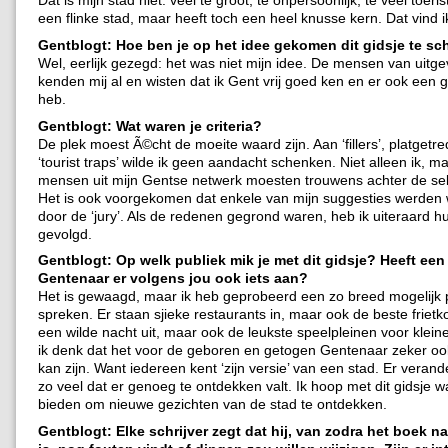
een flinke stad, maar heeft toch een heel knusse kern. Dat vind ik 
Gentblogt: Hoe ben je op het idee gekomen dit gidsje te sc
Wel, eerlijk gezegd: het was niet mijn idee. De mensen van uitgev
kenden mij al en wisten dat ik Gent vrij goed ken en er ook een 
heb.
Gentblogt: Wat waren je criteria?
De plek moest Ã©cht de moeite waard zijn. Aan ‘fillers’, platget
‘tourist traps’ wilde ik geen aandacht schenken. Niet alleen ik, m
mensen uit mijn Gentse netwerk moesten trouwens achter de sel
Het is ook voorgekomen dat enkele van mijn suggesties werde
door de ‘jury’. Als de redenen gegrond waren, heb ik uiteraard h
gevolgd.
Gentblogt: Op welk publiek mik je met dit gidsje? Heeft een
Gentenaar er volgens jou ook iets aan?
Het is gewaagd, maar ik heb geprobeerd een zo breed mogelijk 
spreken. Er staan sjieke restaurants in, maar ook de beste frietk
een wilde nacht uit, maar ook de leukste speelpleinen voor klein
ik denk dat het voor de geboren en getogen Gentenaar zeker oo
kan zijn. Want iedereen kent ‘zijn versie’ van een stad. Er verand
zo veel dat er genoeg te ontdekken valt. Ik hoop met dit gidsje wa
bieden om nieuwe gezichten van de stad te ontdekken.
Gentblogt: Elke schrijver zegt dat hij, van zodra het boek n