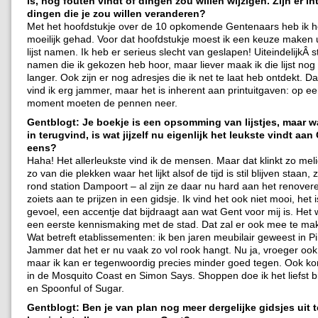
is, nog fouten vindt of dingen zou willen wijzigen. Zijn er i
dingen die je zou willen veranderen?
Met het hoofdstukje over de 10 opkomende Gentenaars heb ik h
moeilijk gehad. Voor dat hoofdstukje moest ik een keuze maken 
lijst namen. Ik heb er serieus slecht van geslapen! UiteindelijkÂ s
namen die ik gekozen heb hoor, maar liever maak ik die lijst nog
langer. Ook zijn er nog adresjes die ik net te laat heb ontdekt. D
vind ik erg jammer, maar het is inherent aan printuitgaven: op 
moment moeten de pennen neer.
Gentblogt: Je boekje is een opsomming van lijstjes, maar wat
in terugvind, is wat jijzelf nu eigenlijk het leukste vindt aan
eens?
Haha! Het allerleukste vind ik de mensen. Maar dat klinkt zo meli
zo van die plekken waar het lijkt alsof de tijd is stil blijven staan,
rond station Dampoort – al zijn ze daar nu hard aan het renovere
zoiets aan te prijzen in een gidsje. Ik vind het ook niet mooi, het
gevoel, een accentje dat bijdraagt aan wat Gent voor mij is. Het 
een eerste kennismaking met de stad. Dat zal er ook mee te m
Wat betreft etablissementen: ik ben jaren meubilair geweest in P
Jammer dat het er nu vaak zo vol rook hangt. Nu ja, vroeger ook 
maar ik kan er tegenwoordig precies minder goed tegen. Ook ko
in de Mosquito Coast en Simon Says. Shoppen doe ik het liefst b
en Spoonful of Sugar.
Gentblogt: Ben je van plan nog meer dergelijke gidsjes uit 