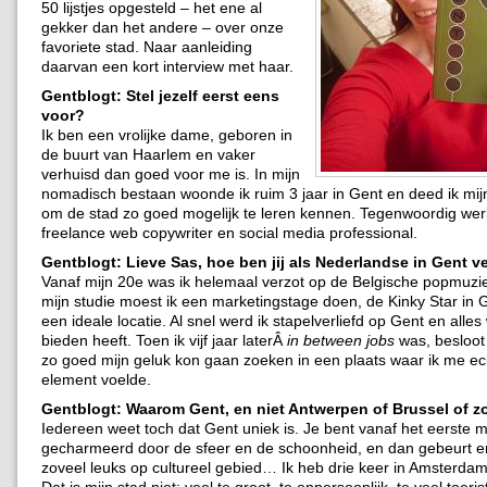
50 lijstjes opgesteld – het ene al
gekker dan het andere – over onze
favoriete stad. Naar aanleiding
daarvan een kort interview met haar.
Gentblogt: Stel jezelf eerst eens
voor?
Ik ben een vrolijke dame, geboren in
de buurt van Haarlem en vaker
verhuisd dan goed voor me is. In mijn
nomadisch bestaan woonde ik ruim 3 jaar in Gent en deed ik mijn
om de stad zo goed mogelijk te leren kennen. Tegenwoordig werk
freelance web copywriter en social media professional.
Gentblogt: Lieve Sas, hoe ben jij als Nederlandse in Gent v
Vanaf mijn 20e was ik helemaal verzot op de Belgische popmuzie
mijn studie moest ik een marketingstage doen, de Kinky Star in 
een ideale locatie. Al snel werd ik stapelverliefd op Gent en alles
bieden heeft. Toen ik vijf jaar laterÂ
in between jobs
was, besloot 
zo goed mijn geluk kon gaan zoeken in een plaats waar ik me ech
element voelde.
Gentblogt: Waarom Gent, en niet Antwerpen of Brussel of z
Iedereen weet toch dat Gent uniek is. Je bent vanaf het eerste
gecharmeerd door de sfeer en de schoonheid, en dan gebeurt e
zoveel leuks op cultureel gebied… Ik heb drie keer in Amsterd
Dat is mijn stad niet: veel te groot, te onpersoonlijk, te veel toeri