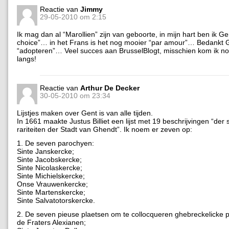
Reactie van
Jimmy
29-05-2010 om 2:15
Ik mag dan al “Marollien” zijn van geboorte, in mijn hart ben ik G
choice”… in het Frans is het nog mooier “par amour”… Bedankt 
“adopteren”… Veel succes aan BrusselBlogt, misschien kom ik n
langs!
Reactie van
Arthur De Decker
30-05-2010 om 23:34
Lijstjes maken over Gent is van alle tijden.
In 1661 maakte Justus Billiet een lijst met 19 beschrijvingen “de
rariteiten der Stadt van Ghendt”. Ik noem er zeven op:
1. De seven parochyen:
Sinte Janskercke;
Sinte Jacobskercke;
Sinte Nicolaskercke;
Sinte Michielskercke;
Onse Vrauwenkercke;
Sinte Martenskercke;
Sinte Salvatotorskercke.
2. De seven pieuse plaetsen om te collocqueren ghebreckelicke 
de Fraters Alexianen;