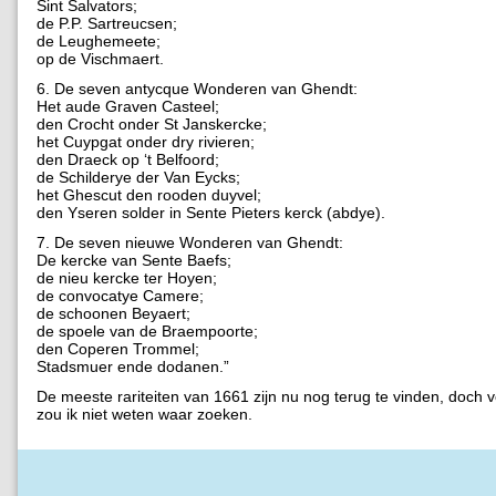
Sint Salvators;
de P.P. Sartreucsen;
de Leughemeete;
op de Vischmaert.
6. De seven antycque Wonderen van Ghendt:
Het aude Graven Casteel;
den Crocht onder St Janskercke;
het Cuypgat onder dry rivieren;
den Draeck op ‘t Belfoord;
de Schilderye der Van Eycks;
het Ghescut den rooden duyvel;
den Yseren solder in Sente Pieters kerck (abdye).
7. De seven nieuwe Wonderen van Ghendt:
De kercke van Sente Baefs;
de nieu kercke ter Hoyen;
de convocatye Camere;
de schoonen Beyaert;
de spoele van de Braempoorte;
den Coperen Trommel;
Stadsmuer ende dodanen.”
De meeste rariteiten van 1661 zijn nu nog terug te vinden, doch
zou ik niet weten waar zoeken.