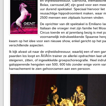
en vrijheidsdressuur, Garrocha, thematische
Bolas, carrousel,â€¦ zijn goed voor een me
uur durend spektakel. Speciaal hiervoor lie
reusachtige hippodroomtent maken, waar ma
2500 mensen een zitplaats kunnen vinden.
De oprichter van dit spektakel is Emiliano Ia
Italiaan die vroeger met zijn familie het Mo
Circus toerde en al jarenlang bezig is met p
voornamelijk indrukwekkende Spaanse hengs
kwam op het idee voor een nieuwe show, enkel gericht op het paar
verschillende aspecten.
Ik kijk alvast uit naar de vrijheidsdressuur, waarbij een of een g
paarden los loopt en Ã©Ã©n trainer ze allerlei opdrachten laat ui
steigeren, zitten, of ingewikkelde groepschoreografie. Heel ind
galopperende hengsten van 500, 600 kilo zonder enige vorm va
harnachement te zien gehoorzamen aan een persoon.