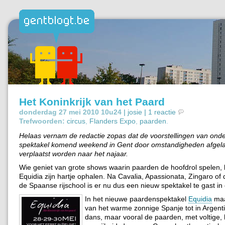
Het Koninkrijk van het Paard
donderdag 27 mei 2010 10u24 |
josie
|
1 reactie
Trefwoorden:
circus
,
Flanders Expo
,
paarden
.
Helaas vernam de redactie zopas dat de voorstellingen van ond
spektakel komend weekend in Gent door omstandigheden afgel
verplaatst worden naar het najaar.
Wie geniet van grote shows waarin paarden de hoofdrol spelen,
Equidia zijn hartje ophalen. Na Cavalia, Apassionata, Zingaro of
de Spaanse rijschool is er nu dus een nieuw spektakel te gast in
In het nieuwe paardenspektakel
Equidia
maa
van het warme zonnige Spanje tot in Argent
dans, maar vooral de paarden, met voltige,