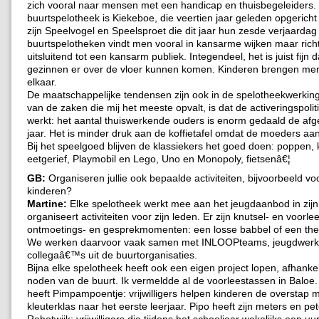
zich vooral naar mensen met een handicap en thuisbegeleiders.
buurtspelotheek is Kiekeboe, die veertien jaar geleden opgericht 
zijn Speelvogel en Speelsproet die dit jaar hun zesde verjaardag
buurtspelotheken vindt men vooral in kansarme wijken maar richt
uitsluitend tot een kansarm publiek. Integendeel, het is juist fijn d
gezinnen er over de vloer kunnen komen. Kinderen brengen men
elkaar.
De maatschappelijke tendensen zijn ook in de spelotheekwerking
van de zaken die mij het meeste opvalt, is dat de activeringspoli
werkt: het aantal thuiswerkende ouders is enorm gedaald de afg
jaar. Het is minder druk aan de koffietafel omdat de moeders aan
Bij het speelgoed blijven de klassiekers het goed doen: poppen,
eetgerief, Playmobil en Lego, Uno en Monopoly, fietsenâ€¦
GB:
Organiseren jullie ook bepaalde activiteiten, bijvoorbeeld vo
kinderen?
Martine:
Elke spelotheek werkt mee aan het jeugdaanbod in zijn
organiseert activiteiten voor zijn leden. Er zijn knutsel- en voor
ontmoetings- en gesprekmomenten: een losse babbel of een th
We werken daarvoor vaak samen met INLOOPteams, jeugdwerk
collegaâ€™s uit de buurtorganisaties.
Bijna elke spelotheek heeft ook een eigen project lopen, afhankel
noden van de buurt. Ik vermeldde al de voorleestassen in Baloe.
heeft Pimpampoentje: vrijwilligers helpen kinderen de overstap
kleuterklas naar het eerste leerjaar. Pipo heeft zijn meters en pe