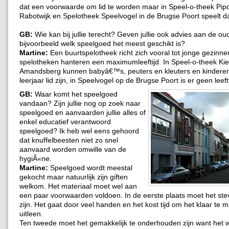
dat een voorwaarde om lid te worden maar in Speel-o-theek Pipo
Rabotwijk en Spelotheek Speelvogel in de Brugse Poort speelt da
GB:
Wie kan bij jullie terecht? Geven jullie ook advies aan de ou
bijvoorbeeld welk speelgoed het meest geschikt is?
Martine:
Een buurtspelotheek richt zich vooral tot jonge gezin
spelotheken hanteren een maximumleeftijd. In Speel-o-theek Kie
Amandsberg kunnen babyâ€™s, peuters en kleuters en kinderen 
leerjaar lid zijn, in Speelvogel op de Brugse Poort is er geen leeft
GB:
Waar komt het speelgoed
vandaan? Zijn jullie nog op zoek naar
speelgoed en aanvaarden jullie alles of
enkel educatief verantwoord
speelgoed? Ik heb wel eens gehoord
dat knuffelbeesten niet zo snel
aanvaard worden omwille van de
hygiÃ«ne.
Martine:
Speelgoed wordt meestal
gekocht maar natuurlijk zijn giften
welkom. Het materiaal moet wel aan
een paar voorwaarden voldoen. In de eerste plaats moet het stev
zijn. Het gaat door veel handen en het kost tijd om het klaar te 
uitleen.
Ten tweede moet het gemakkelijk te onderhouden zijn want het 