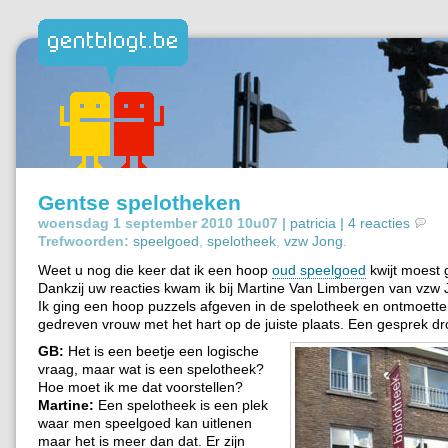
Gentse spelotheken
woensdag 1 september 2010 10u07 |
patricia
|
4 reacties
Trefwoorden:
speelgoed
,
spelotheek
,
vzw Jong
.
Weet u nog die keer dat ik een hoop
oud speelgoed
kwijt moest
Dankzij uw reacties kwam ik bij Martine Van Limbergen van vzw 
Ik ging een hoop puzzels afgeven in de spelotheek en ontmoette
gedreven vrouw met het hart op de juiste plaats. Een gesprek dr
GB:
Het is een beetje een logische
vraag, maar wat is een spelotheek?
Hoe moet ik me dat voorstellen?
Martine:
Een spelotheek is een plek
waar men speelgoed kan uitlenen
maar het is meer dan dat. Er zijn