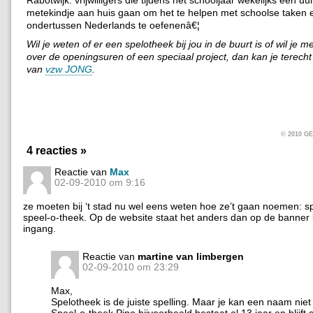
Rabotwijk: vrijwilligers die tijdens het schooljaar wekelijks een uur
metekindje aan huis gaan om het te helpen met schoolse taken 
ondertussen Nederlands te oefenenâ€¦
Wil je weten of er een spelotheek bij jou in de buurt is of wil je m
over de openingsuren of een speciaal project, dan kan je terech
van
vzw JONG
.
© 2010 
4 reacties »
Reactie van
Max
02-09-2010 om 9:16
ze moeten bij ‘t stad nu wel eens weten hoe ze’t gaan noemen: s
speel-o-theek. Op de website staat het anders dan op de banner
ingang.
Reactie van
martine van limbergen
02-09-2010 om 23:29
Max,
Spelotheek is de juiste spelling. Maar je kan een naam nie
Speel-o-theek Pipo bijvoorbeeld bestaat al 13 jaar en blijft 