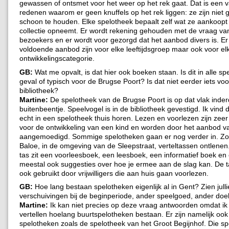
gewassen of ontsmet voor het weer op het rek gaat. Dat is een 
redenen waarom er geen knuffels op het rek liggen: ze zijn niet 
schoon te houden. Elke spelotheek bepaalt zelf wat ze aankoopt 
collectie opneemt. Er wordt rekening gehouden met de vraag va
bezoekers en er wordt voor gezorgd dat het aanbod divers is. E
voldoende aanbod zijn voor elke leeftijdsgroep maar ook voor el
ontwikkelingscategorie.
GB:
Wat me opvalt, is dat hier ook boeken staan. Is dit in alle s
geval of typisch voor de Brugse Poort? Is dat niet eerder iets vo
bibliotheek?
Martine:
De spelotheek van de Brugse Poort is op dat vlak inde
buitenbeentje. Speelvogel is in de bibliotheek gevestigd. Ik vind
echt in een spelotheek thuis horen. Lezen en voorlezen zijn zeer 
voor de ontwikkeling van een kind en worden door het aanbod 
aangemoedigd. Sommige spelotheken gaan er nog verder in. Zo 
Baloe, in de omgeving van de Sleepstraat, verteltassen ontlene
tas zit een voorleesboek, een leesboek, een informatief boek en
meestal ook suggesties over hoe je ermee aan de slag kan. De 
ook gebruikt door vrijwilligers die aan huis gaan voorlezen.
GB:
Hoe lang bestaan spelotheken eigenlijk al in Gent? Zien julli
verschuivingen bij de beginperiode, ander speelgoed, ander doe
Martine:
Ik kan niet precies op deze vraag antwoorden omdat ik
vertellen hoelang buurtspelotheken bestaan. Er zijn namelijk oo
spelotheken zoals de spelotheek van het Groot Begijnhof. Die sp