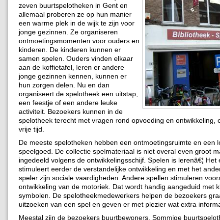
zeven buurtspelotheken in Gent en
allemaal proberen ze op hun manier
een warme plek in de wijk te zijn voor
jonge gezinnen. Ze organiseren
ontmoetingsmomenten voor ouders en
kinderen. De kinderen kunnen er
samen spelen. Ouders vinden elkaar
aan de koffietafel, leren er andere
jonge gezinnen kennen, kunnen er
hun zorgen delen. Nu en dan
organiseert de spelotheek een uitstap,
een feestje of een andere leuke
activiteit. Bezoekers kunnen in de
spelotheek terecht met vragen rond opvoeding en ontwikkeling, 
vrije tijd.
De meeste spelotheken hebben een ontmoetingsruimte en een l
speelgoed. De collectie spelmateriaal is niet overal even groot maa
ingedeeld volgens de ontwikkelingsschijf. Spelen is lerenâ€¦ Het
stimuleert eerder de verstandelijke ontwikkeling en met het ande
speler zijn sociale vaardigheden. Andere spellen stimuleren voor
ontwikkeling van de motoriek. Dat wordt handig aangeduid met kl
symbolen. De spelotheekmedewerkers helpen de bezoekers gra
uitzoeken van een spel en geven er met plezier wat extra informa
Meestal zijn de bezoekers buurtbewoners. Sommige buurtspelot