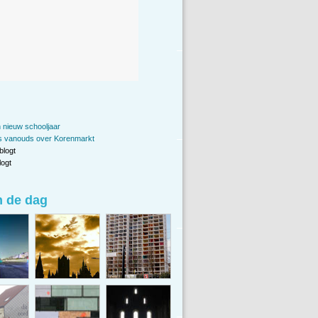
 nieuw schooljaar
als vanouds over Korenmarkt
blogt
ogt
n de dag