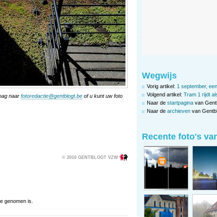
Wegwijs
Vorig artikel:
1 september, een
Volgend artikel:
Tram 1 rijdt 
 mag naar
fotoredactie@gentblogt.be
of u kunt uw foto
Naar de
startpagina
van Gent
Naar de
archieven
van Gentbl
Recente foto's va
© 2010 GENTBLOGT VZW
je genomen is.