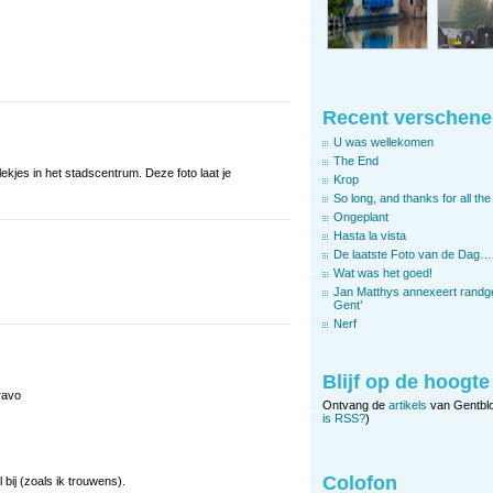
Recent verschene
U was wellekomen
The End
lekjes in het stadscentrum. Deze foto laat je
Krop
So long, and thanks for all the 
Ongeplant
Hasta la vista
De laatste Foto van de Dag…
Wat was het goed!
Jan Matthys annexeert randg
Gent’
Nerf
Blijf op de hoogte
ravo
Ontvang de
artikels
van Gentbl
is RSS?
)
Colofon
l bij (zoals ik trouwens).