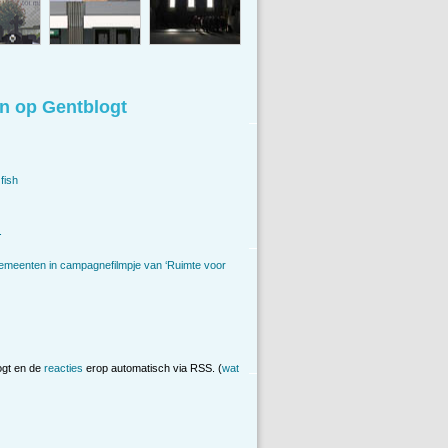
n op Gentblogt
fish
.
emeenten in campagnefilmpje van ‘Ruimte voor
ogt en de
reacties
erop automatisch via RSS. (
wat