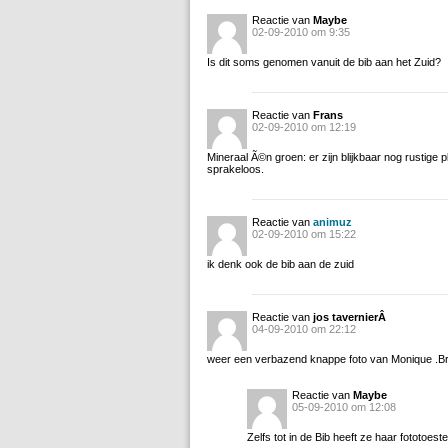
Reactie van
Maybe
02-09-2010 om 9:35
Is dit soms genomen vanuit de bib aan het Zuid?
Reactie van
Frans
02-09-2010 om 12:19
Mineraal Ã©n groen: er zijn blijkbaar nog rustige p
sprakeloos.
Reactie van
animuz
02-09-2010 om 15:22
ik denk ook de bib aan de zuid
Reactie van
jos tavernierÂ
04-09-2010 om 22:12
weer een verbazend knappe foto van Monique .B
Reactie van
Maybe
05-09-2010 om 12:08
Zelfs tot in de Bib heeft ze haar fototoeste