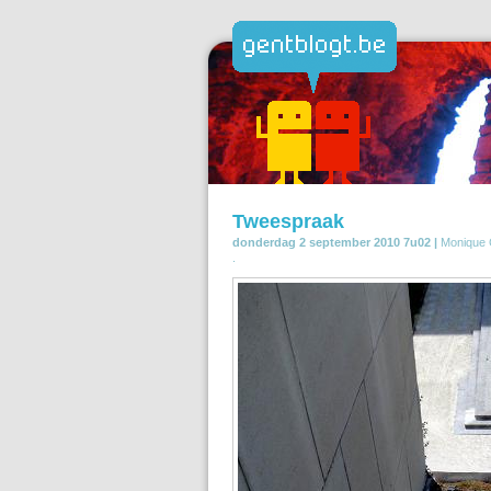
Tweespraak
donderdag 2 september 2010 7u02 |
Monique 
.