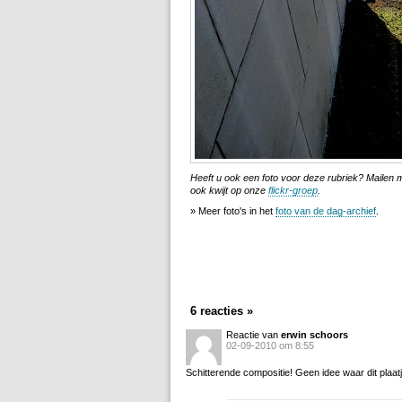
Heeft u ook een foto voor deze rubriek? Mailen
ook kwijt op onze
flickr-groep
.
» Meer foto's in het
foto van de dag-archief
.
6 reacties »
Reactie van
erwin schoors
02-09-2010 om 8:55
Schitterende compositie! Geen idee waar dit plaat