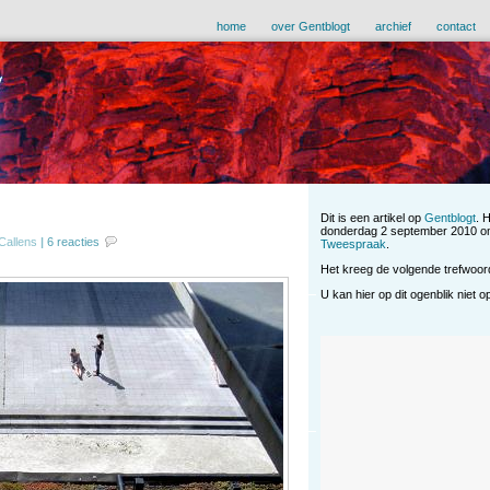
home
over Gentblogt
archief
contact
Dit is een artikel op
Gentblogt
. 
donderdag 2 september 2010 om
Callens
|
6 reacties
Tweespraak
.
Het kreeg de volgende trefwoor
U kan hier op dit ogenblik niet 