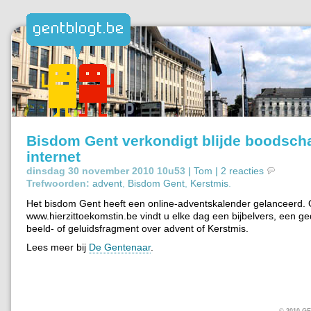
Bisdom Gent verkondigt blijde boodsch
internet
dinsdag 30 november 2010 10u53 |
Tom
|
2 reacties
Trefwoorden:
advent
,
Bisdom Gent
,
Kerstmis
.
Het bisdom Gent heeft een online-adventskalender gelanceerd.
www.hierzittoekomstin.be vindt u elke dag een bijbelvers, een g
beeld- of geluidsfragment over advent of Kerstmis.
Lees meer bij
De Gentenaar
.
© 2010 