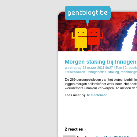
Morgen staking bij Innogen
woensdag 23 maart 2011 8u27 |
Tom
|
2 reacti
Trefwoorden:
Innogenetics
,
staking
,
technologi
De 269 personeelsleden van het biotechbedrijf I
leggen morgen collectief het werk neer. Het socia
werknemers unaniem verworpen, zo melden de
Lees meer bij
De Gentenaar
.
2 reacties »