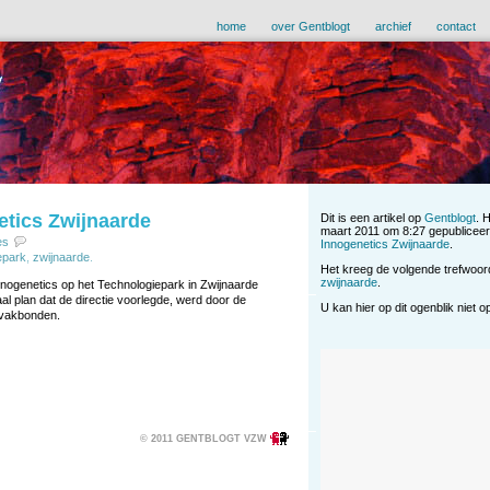
home
over Gentblogt
archief
contact
etics Zwijnaarde
Dit is een artikel op
Gentblogt
. 
maart 2011 om 8:27 gepubliceer
es
Innogenetics Zwijnaarde
.
epark
,
zwijnaarde
.
Het kreeg de volgende trefwoo
zwijnaarde
.
nnogenetics op het Technologiepark in Zwijnaarde
al plan dat de directie voorlegde, werd door de
U kan hier op dit ogenblik niet 
 vakbonden.
© 2011 GENTBLOGT VZW