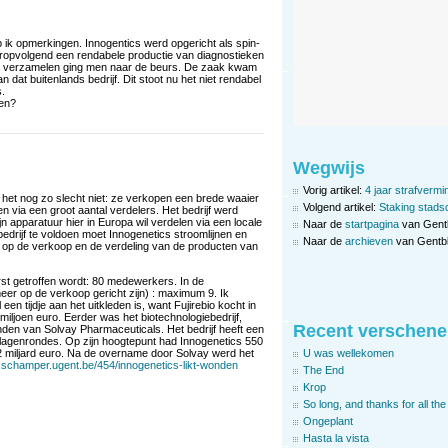
 ik opmerkingen. Innogentics werd opgericht als spin-
aropvolgend een rendabele productie van diagnostieken
te verzamelen ging men naar de beurs. De zaak kwam
dat buitenlands bedrijf. Dit stoot nu het niet rendabel
.
den?
Wegwijs
Vorig artikel:
4 jaar strafvermi
 het nog zo slecht niet: ze verkopen een brede waaier
Volgend artikel:
Staking stads
 via een groot aantal verdelers. Het bedrijf werd
n apparatuur hier in Europa wil verdelen via een locale
Naar de
startpagina
van Gent
drijf te voldoen moet Innogenetics stroomlijnen en
Naar de
archieven
van Gentbl
n op de verkoop en de verdeling van de producten van
st getroffen wordt: 80 medewerkers. In de
eer op de verkoop gericht zijn) : maximum 9. Ik
en tijdje aan het uitkleden is, want Fujirebio kocht in
iljoen euro. Eerder was het biotechnologiebedrijf,
Recent verschene
den van Solvay Pharmaceuticals. Het bedrijf heeft een
slagenrondes. Op zijn hoogtepunt had Innogenetics 550
U was wellekomen
miljard euro. Na de overname door Solvay werd het
.schamper.ugent.be/454/innogenetics-likt-wonden
The End
Krop
So long, and thanks for all the 
Ongeplant
Hasta la vista