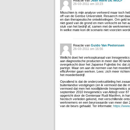
Reactie van
Jean Marie DE WULF
26-03-2011 om 10:23
Misschien is mijn analyse verkeerd maar toch heb
off van de Gentse Universiteit. Resaerch met da
en dan therapeutische ontwikkelingen. Om geld 
niet goed van de grond en men verkocht ee het aan 
stuk van het bedrijf af, samen met de werknemers
In welke mate kon dit scenario niet voorzien wor
Reactie van
Guido Van Peeterssen
26-03-2011 om 16:56
Wellicht doet het verkoopkanaal van Innogenetics
aan diagnostische producten in meer dan 90 landen
overgekocht door het Japanse Fujirebio Inc dat zij
partner. Maar om aan de normen van het moederbe
efficiÃ«nter gaan werken. Lees: zich meer richte
het moederbedrijf.
Opvallend is dat de onderzoeksafdeling het zwaar
buitenlandse vestigingen (en ik vermoed dat die m
vermoed dat men het noodlijdende Innogenetics al e
september 2010 Innogenetics van Abbott voor 87 m
opgericht door de Gentenaar Rudi MariÃ«n, in han
hectisch verleden gekend, met verschillende ont
werknemers en een beurswaarde van meer dan 2 
van de beurs gehaald. Ter informatie:
https://www