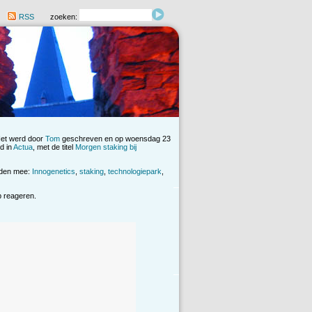
RSS
zoeken:
Het werd door
Tom
geschreven en op woensdag 23
d in
Actua
, met de titel
Morgen staking bij
rden mee:
Innogenetics
,
staking
,
technologiepark
,
op reageren.