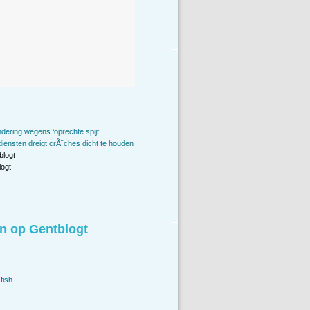
ndering wegens ‘oprechte spijt’
diensten dreigt crÃ¨ches dicht te houden
blogt
ogt
n op Gentblogt
fish