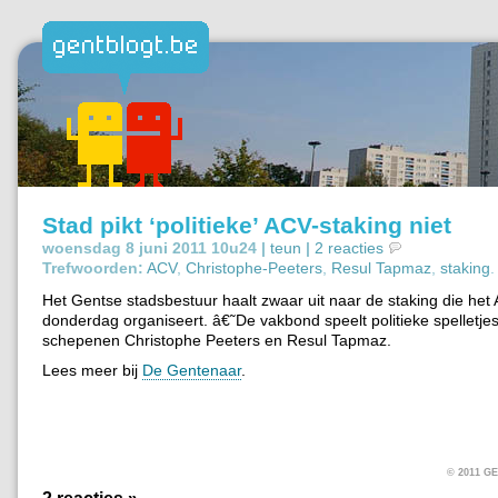
Stad pikt ‘politieke’ ACV-staking niet
woensdag 8 juni 2011 10u24 |
teun
|
2 reacties
Trefwoorden:
ACV
,
Christophe-Peeters
,
Resul Tapmaz
,
staking
.
Het Gentse stadsbestuur haalt zwaar uit naar de staking die het
donderdag organiseert. â€˜De vakbond speelt politieke spelletjes
schepenen Christophe Peeters en Resul Tapmaz.
Lees meer bij
De Gentenaar
.
© 2011 
2 reacties »