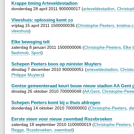
Krappe timing Arteveldestadion
donderdag 28 april 2011 900000017 (
arteveldestadion
,
Christop
Vleeshuis: oplossing komt zo
vrijdag 15 april 2011 1500000036 (
Christophe-Peeters
,
kristina-
vleeshuis
)
Elke beweging telt
zaterdag 8 januari 2011 1500000006 (
Christophe-Peeters
,
Elke 
flashmob
,
Sport
)
Schepen Peeters boos op minister Muyters
dinsdag 7 december 2010 900000051 (
arteveldestadion
,
Christ
Philippe Muyters
)
Gentse gemeenteraad keurt bouw nieuw stadion AA Gent 
dinsdag 26 oktober 2010 700000048 (
AA Gent
,
Christophe-Peet
Schepen Peeters komt bij u thuis afdrogen
donderdag 14 oktober 2010 700000002 (
Christophe-Peeters
,
di
Eerste steen voor nieuw zwembad Rozebroeken
zaterdag 18 september 2010 1100000019 (
Christophe-Peeters
,
Regge
,
Rozebroeken
,
zwembad
)