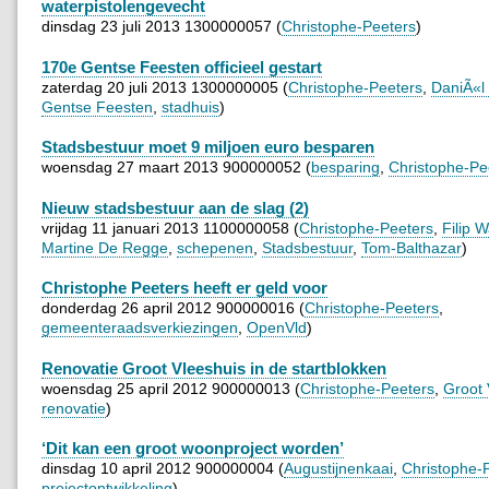
waterpistolengevecht
dinsdag 23 juli 2013 1300000057 (
Christophe-Peeters
)
170e Gentse Feesten officieel gestart
zaterdag 20 juli 2013 1300000005 (
Christophe-Peeters
,
DaniÃ«l
Gentse Feesten
,
stadhuis
)
Stadsbestuur moet 9 miljoen euro besparen
woensdag 27 maart 2013 900000052 (
besparing
,
Christophe-Pe
Nieuw stadsbestuur aan de slag (2)
vrijdag 11 januari 2013 1100000058 (
Christophe-Peeters
,
Filip 
Martine De Regge
,
schepenen
,
Stadsbestuur
,
Tom-Balthazar
)
Christophe Peeters heeft er geld voor
donderdag 26 april 2012 900000016 (
Christophe-Peeters
,
gemeenteraadsverkiezingen
,
OpenVld
)
Renovatie Groot Vleeshuis in de startblokken
woensdag 25 april 2012 900000013 (
Christophe-Peeters
,
Groot 
renovatie
)
‘Dit kan een groot woonproject worden’
dinsdag 10 april 2012 900000004 (
Augustijnenkaai
,
Christophe-
projectontwikkeling
)