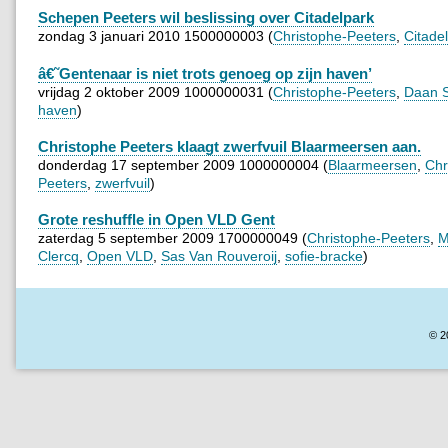
Schepen Peeters wil beslissing over Citadelpark
zondag 3 januari 2010 1500000003 (
Christophe-Peeters
,
Citade
â€˜Gentenaar is niet trots genoeg op zijn haven’
vrijdag 2 oktober 2009 1000000031 (
Christophe-Peeters
,
Daan S
haven
)
Christophe Peeters klaagt zwerfvuil Blaarmeersen aan.
donderdag 17 september 2009 1000000004 (
Blaarmeersen
,
Chr
Peeters
,
zwerfvuil
)
Grote reshuffle in Open VLD Gent
zaterdag 5 september 2009 1700000049 (
Christophe-Peeters
,
M
Clercq
,
Open VLD
,
Sas Van Rouveroij
,
sofie-bracke
)
© 2