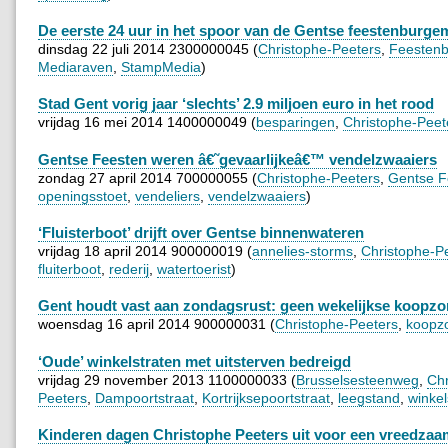
De eerste 24 uur in het spoor van de Gentse feestenburge
dinsdag 22 juli 2014 2300000045 (
Christophe-Peeters
,
Feestenb
Mediaraven
,
StampMedia
)
Stad Gent vorig jaar ‘slechts’ 2.9 miljoen euro in het rood
vrijdag 16 mei 2014 1400000049 (
besparingen
,
Christophe-Peet
Gentse Feesten weren â€˜gevaarlijkeâ€™ vendelzwaaiers
zondag 27 april 2014 700000055 (
Christophe-Peeters
,
Gentse F
openingsstoet
,
vendeliers
,
vendelzwaaiers
)
‘Fluisterboot’ drijft over Gentse binnenwateren
vrijdag 18 april 2014 900000019 (
annelies-storms
,
Christophe-P
fluiterboot
,
rederij
,
watertoerist
)
Gent houdt vast aan zondagsrust: geen wekelijkse koopz
woensdag 16 april 2014 900000031 (
Christophe-Peeters
,
koopz
‘Oude’ winkelstraten met uitsterven bedreigd
vrijdag 29 november 2013 1100000033 (
Brusselsesteenweg
,
Chr
Peeters
,
Dampoortstraat
,
Kortrijksepoortstraat
,
leegstand
,
winkel
Kinderen dagen Christophe Peeters uit voor een vreedzaa