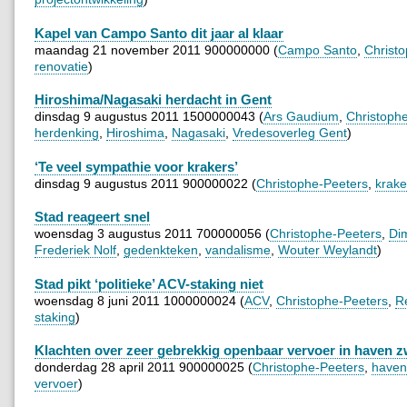
Kapel van Campo Santo dit jaar al klaar
maandag 21 november 2011 900000000 (
Campo Santo
,
Christ
renovatie
)
Hiroshima/Nagasaki herdacht in Gent
dinsdag 9 augustus 2011 1500000043 (
Ars Gaudium
,
Christoph
herdenking
,
Hiroshima
,
Nagasaki
,
Vredesoverleg Gent
)
‘Te veel sympathie voor krakers’
dinsdag 9 augustus 2011 900000022 (
Christophe-Peeters
,
krake
Stad reageert snel
woensdag 3 augustus 2011 700000056 (
Christophe-Peeters
,
Dim
Frederiek Nolf
,
gedenkteken
,
vandalisme
,
Wouter Weylandt
)
Stad pikt ‘politieke’ ACV-staking niet
woensdag 8 juni 2011 1000000024 (
ACV
,
Christophe-Peeters
,
R
staking
)
Klachten over zeer gebrekkig openbaar vervoer in haven z
donderdag 28 april 2011 900000025 (
Christophe-Peeters
,
haven
vervoer
)