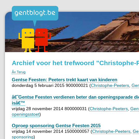
Archief voor het trefwoord "Christophe-
Â« Terug
Gentse Feesten: Peeters trekt kaart van kinderen
donderdag 5 februari 2015 900000021 (
Christophe-Peeters
,
Gen
â€˜Gentse Feesten verdienen beter dan openingsparade di
isâ€™
vrijdag 28 november 2014 800000031 (
Christophe-Peeters
,
Gen
openingsstoet
)
Oproep sponsoring Gentse Feesten 2015
vrijdag 14 november 2014 1500000057 (
Christophe-Peeters
,
Ge
sponsoring
)