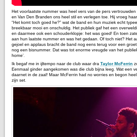
Het voorlaatste nummer was heel vers van de pers vertrouwde
en Van Den Branden ons heel stil en verlegen toe. Hij vroeg haa
“Het komt toch goed he?” wat de band en hun muziek echt typeer
breekbaar mooi en onschuldig. Het publiek gaf het een overwel
en daarmee ook een schouderklopje: het was goed! En toen zaten
aan hun laatste nummer en was het gedaan. Of toch niet? Het
gejoel en applaus bracht de band nog eens terug voor een groet e
nog een bisnummer. Dat was tot enorme vreugde van het publi
home’.
Ik begaf me in ijltempo naar de club waar dra
Taylor McFerrin
zo
Eenmaal ginder aangekomen was die club bijna leeg. Wat een ve
daarnet in de zaal! Maar McFerrin had no worries en begon hee
zijn set.