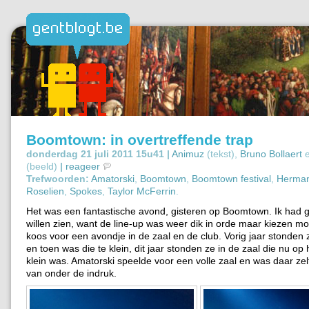
Boomtown: in overtreffende trap
donderdag 21 juli 2011 15u41 |
Animuz
(tekst),
Bruno Bollaert
e
(beeld)
|
reageer
Trefwoorden:
Amatorski
,
Boomtown
,
Boomtown festival
,
Herma
Roselien
,
Spokes
,
Taylor McFerrin
.
Het was een fantastische avond, gisteren op Boomtown. Ik had g
willen zien, want de line-up was weer dik in orde maar kiezen moe
koos voor een avondje in de zaal en de club. Vorig jaar stonden 
en toen was die te klein, dit jaar stonden ze in de zaal die nu op 
klein was. Amatorski speelde voor een volle zaal en was daar zel
van onder de indruk.