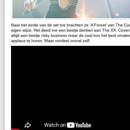
Naar het einde van de set toe brachten ze ‘A Forest’ van The Cu
eigen wijze. Het deed me een beetje denken aan The XX. Cover
altijd een beetje risky business maar de zaal kon het best smake
applaus te horen. Maar oordeel vooral zelf: