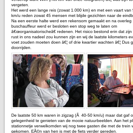
vergeten.
Het werd een lange reis (zowat 1.000 km) en met een vaart van
km/u reden zowat 45 mensen met blijde gezichten naar de eind
Na een eerste halte werd een rekensom gemaakt en na overleg
buschauffeur werd er besloten een stop weg te laten om
â€œorganisatorischeâ€ redenen. Het risico bestond erin dat zij
rust in ons nadeel zou kunnen zijn en wij de laatste kilometers e
voet zouden moeten doen â€¦ of drie kwartier wachten â€¦ Dus
doorrijden.
De laatste 50 km waren in zigzag (Ã 40-50 km/u) maar dat gaf 
gelegenheid te genieten van de mooie natuurbeelden. Aan het pla
stationnetje verwelkomden wij nog twee gasten die met de trein
gekomen. EÃ©n van hen is met de fiets verder gereden.