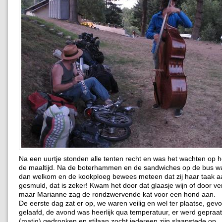
Na een uurtje stonden alle tenten recht en was het wachten op h
de maaltijd. Na de boterhammen en de sandwiches op de bus w
dan welkom en de kookploeg bewees meteen dat zij haar taak a
gesmuld, dat is zeker! Kwam het door dat glaasje wijn of door v
maar Marianne zag de rondzwervende kat voor een hond aan.
De eerste dag zat er op, we waren veilig en wel ter plaatse, gev
gelaafd, de avond was heerlijk qua temperatuur, er werd gepraa
(matig) gedronken en stilaan zocht iedereen zijn slaapstede op.