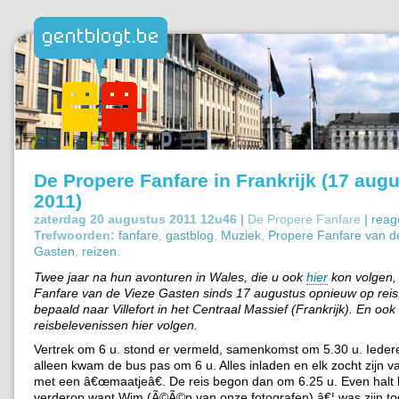
De Propere Fanfare in Frankrijk (17 aug
2011)
zaterdag 20 augustus 2011 12u46 |
De Propere Fanfare
|
reag
Trefwoorden:
fanfare
,
gastblog
,
Muziek
,
Propere Fanfare van d
Gasten
,
reizen
.
Twee jaar na hun avonturen in Wales, die u ook
hier
kon volgen, 
Fanfare van de Vieze Gasten sinds 17 augustus opnieuw op reis
bepaald naar Villefort in het Centraal Massief (Frankrijk). En oo
reisbelevenissen hier volgen.
Vertrek om 6 u. stond er vermeld, samenkomst om 5.30 u. Ieder
alleen kwam de bus pas om 6 u. Alles inladen en elk zocht zijn va
met een â€œmaatjeâ€. De reis begon dan om 6.25 u. Even halt
verderop want Wim (Ã©Ã©n van onze fotografen) â€¦ was zijn to