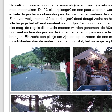
Verwelkomd worden door fanfaremuziek (gereduceerd) is iets wa
moet meemaken. De â€œkookploegâ€ en een paar anderen war
enkele dagen ter voorbereiding en die brachten er meteen de st
Een even welgekomen â€œaperitiefjeâ€ deed deugd zodat na he
alle bagage het â€œinformatie-kwartuurtjeâ€ kon doorgaan met 
niet mag, de regels die in acht moeten worden genomen, de â€
nog veel andere dingen om de komende dagen in peis en vrede 
brengen. Elk zocht een plekje om zijn tent op te zetten, de ene 
moeilijkheden dan de ander maar dat ging vlot, het weze gezegd