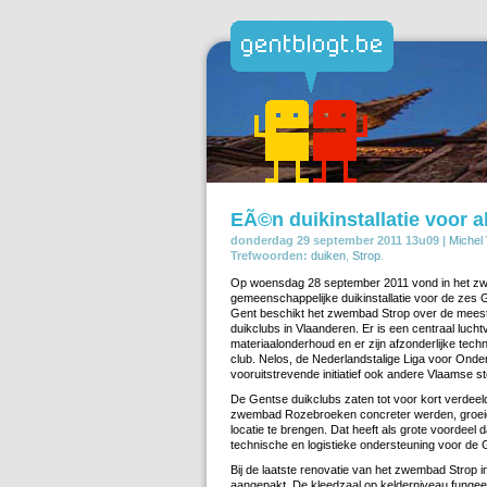
EÃ©n duikinstallatie voor a
donderdag 29 september 2011 13u09 |
Michel 
Trefwoorden:
duiken
,
Strop
.
Op woensdag 28 september 2011 vond in het zwem
gemeenschappelijke duikinstallatie voor de zes G
Gent beschikt het zwembad Strop over de meest v
duikclubs in Vlaanderen. Er is een centraal lucht
materiaalonderhoud en er zijn afzonderlijke tech
club. Nelos, de Nederlandstalige Liga voor Onde
vooruitstrevende initiatief ook andere Vlaamse s
De Gentse duikclubs zaten tot voor kort verdee
zwembad Rozebroeken concreter werden, groeid
locatie te brengen. Dat heeft als grote voordeel
technische en logistieke ondersteuning voor de
Bij de laatste renovatie van het zwembad Strop i
aangepakt. De kleedzaal op kelderniveau fungee