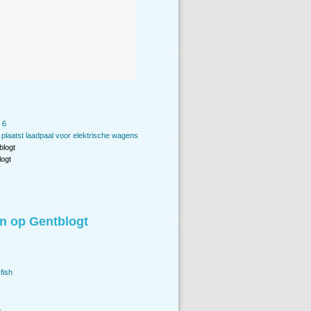
 6
plaatst laadpaal voor elektrische wagens
blogt
ogt
n op Gentblogt
fish
.