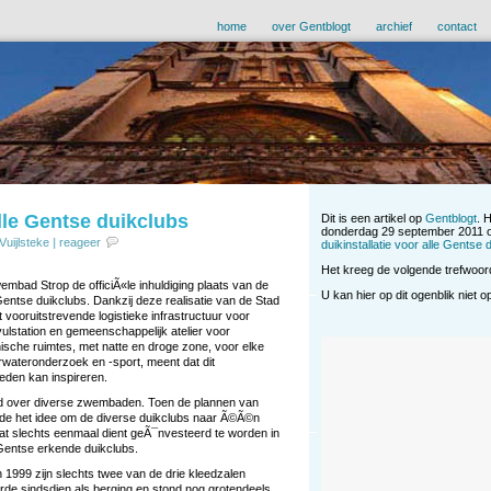
home
over Gentblogt
archief
contact
lle Gentse duikclubs
Dit is een artikel op
Gentblogt
. 
donderdag 29 september 2011 o
Vuijlsteke
|
reageer
duikinstallatie voor alle Gentse 
Het kreeg de volgende trefwoo
bad Strop de officiÃ«le inhuldiging plaats van de
U kan hier op dit ogenblik niet 
entse duikclubs. Dankzij deze realisatie van de Stad
ooruitstrevende logistieke infrastructuur voor
vulstation en gemeenschappelijk atelier voor
nische ruimtes, met natte en droge zone, voor elke
rwateronderzoek en -sport, meent dat dit
teden kan inspireren.
ld over diverse zwembaden. Toen de plannen van
e het idee om de diverse duikclubs naar Ã©Ã©n
 dat slechts eenmaal dient geÃ¯nvesteerd te worden in
 Gentse erkende duikclubs.
n 1999 zijn slechts twee van de drie kleedzalen
rde sindsdien als berging en stond nog grotendeels