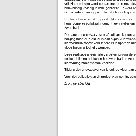
vrij. Na opruiming werd gestart met de renovati
bouwkundig volledig in orde gebracht. Er werd on
nieuw plafond, aangepaste luchtbehandeling en n
Het lokaal werd verder opgedeeld in een droge e
heus compressorlokaal ingericht, een atelier om 
zwembad.
De natte zone omvat zeven afsluitbare kooien vo
berging heeft elke duikclub een eigen vulstation 
luchtverbruik wordt voor iedere club apart en aut
vlotte toegang tot het zwembad.
Deze realisatie is een hele verbetering voor de 
ter beschikking hebben in het zwembad en voor h
luchtvulling meer moeten voorzien.
Tijdens de renovatiewerken is ook de vloer aan
Voor de realisatie van dit project was een invest
Bron: persbericht