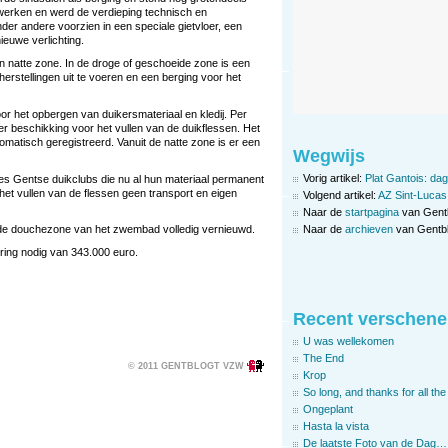
ewerken en werd de verdieping technisch en
der andere voorzien in een speciale gietvloer, een
ieuwe verlichting.
n natte zone. In de droge of geschoeide zone is een
herstellingen uit te voeren en een berging voor het
or het opbergen van duikersmateriaal en kledij. Per
ter beschikking voor het vullen van de duikflessen. Het
omatisch geregistreerd. Vanuit de natte zone is er een
Wegwijs
Vorig artikel:
Plat Gantois: dag
zes Gentse duikclubs die nu al hun materiaal permanent
et vullen van de flessen geen transport en eigen
Volgend artikel:
AZ Sint-Lucas 
Naar de
startpagina
van Gent
Naar de
archieven
van Gentbl
 de douchezone van het zwembad volledig vernieuwd.
ering nodig van 343.000 euro.
Recent verschene
U was wellekomen
The End
© 2011 GENTBLOGT VZW
Krop
So long, and thanks for all the 
Ongeplant
Hasta la vista
De laatste Foto van de Dag…