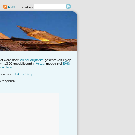
RSS
zoeken:
Het werd door
Michel Vuijlsteke
geschreven en op
m 13:09 gepubliceerd in
Actua
, met de titel
EÃ©n
duikclubs
.
rden mee:
duiken
,
Strop
.
op reageren.