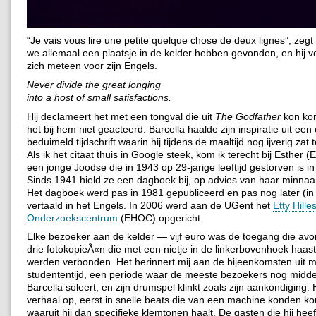
“Je vais vous lire une petite quelque chose de deux lignes”, zegt 
we allemaal een plaatsje in de kelder hebben gevonden, en hij v
zich meteen voor zijn Engels.
Never divide the great longing
into a host of small satisfactions.
Hij declameert het met een tongval die uit
The Godfather
kon kom
het bij hem niet geacteerd. Barcella haalde zijn inspiratie uit ee
beduimeld tijdschrift waarin hij tijdens de maaltijd nog ijverig zat 
Als ik het citaat thuis in Google steek, kom ik terecht bij Esther (E
een jonge Joodse die in 1943 op 29-jarige leeftijd gestorven is in
Sinds 1941 hield ze een dagboek bij, op advies van haar minnaar,
Het dagboek werd pas in 1981 gepubliceerd en pas nog later (in
vertaald in het Engels. In 2006 werd aan de UGent het
Etty Hill
Onderzoekscentrum
(EHOC) opgericht.
Elke bezoeker aan de kelder — vijf euro was de toegang die avo
drie fotokopieÃ«n die met een nietje in de linkerbovenhoek haast
werden verbonden. Het herinnert mij aan de bijeenkomsten uit m
studententijd, een periode waar de meeste bezoekers nog midden
Barcella soleert, en zijn drumspel klinkt zoals zijn aankondiging.
verhaal op, eerst in snelle beats die van een machine konden k
waaruit hij dan specifieke klemtonen haalt. De gasten die hij heef