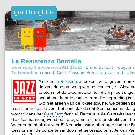
La Resistenza Barcella
woensdag 9 november 2011 21u15 |
Bruno Bollaert
|
reageer
Trefwoorden:
concert
,
Gent
,
Giovanni Barcella
,
jazz
,
La Resist
Als ik in
La Resistenza
toekom, zo ongeveer een kw
de voorziene aanvang van het concert, zit Giovann
te eten met de twee muzikanten die hij heeft uitg
avond met hem te concerteren. De begroeting is har
Gio niet alleen van de lokale scÃ¨ne, we zetelen b
paar jaar in de jury voor het Jong Jazztalent Gent concours dat
wordt tijdens het
Gent Jazz
festival. Barcella is de Gents-Italia
die elke maandagavond een programma in elkaar steekt voor La
Vroeger deed hij dat voor El Negocito, waar hij zorgde voor de B
Sessions en de concerten in duo met tenorsaxofonist Jeroen Va