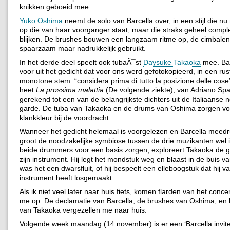
knikken geboeid mee.
Yuko Oshima
neemt de solo van Barcella over, in een stijl die n
op die van haar voorganger staat, maar die straks geheel compl
blijken. De brushes bouwen een langzaam ritme op, de cimbale
spaarzaam maar nadrukkelijk gebruikt.
In het derde deel speelt ook tubaÃ¯st
Daysuke Takaoka
mee. Bar
voor uit het gedicht dat voor ons werd gefotokopieerd, in een rust
monotone stem: “considera prima di tutto la posizione delle cose
heet
La prossima malattia
(De volgende ziekte), van Adriano Spat
gerekend tot een van de belangrijkste dichters uit de Italiaanse 
garde. De tuba van Takaoka en de drums van Oshima zorgen vo
klankkleur bij de voordracht.
Wanneer het gedicht helemaal is voorgelezen en Barcella meedru
groot de noodzakelijke symbiose tussen de drie muzikanten wel is
beide drummers voor een basis zorgen, exploreert Takaoka de 
zijn instrument. Hij legt het mondstuk weg en blaast in de buis v
was het een dwarsfluit, of hij bespeelt een elleboogstuk dat hij v
instrument heeft losgemaakt.
Als ik niet veel later naar huis fiets, komen flarden van het conce
me op. De declamatie van Barcella, de brushes van Oshima, en h
van Takaoka vergezellen me naar huis.
Volgende week maandag (14 november) is er een ‘Barcella invite