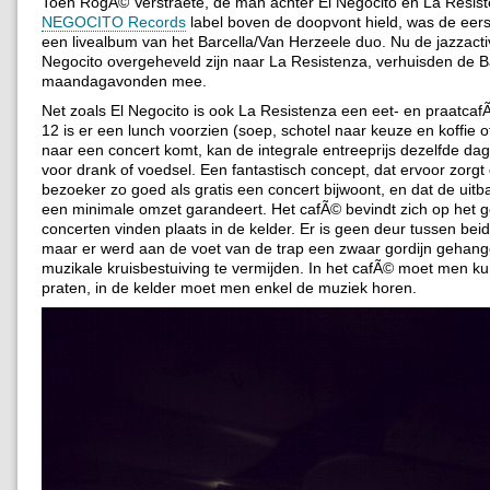
Toen RogÃ© Verstraete, de man achter El Negocito en La Resis
NEGOCITO Records
label boven de doopvont hield, was de eers
een livealbum van het Barcella/Van Herzeele duo. Nu de jazzactiv
Negocito overgeheveld zijn naar La Resistenza, verhuisden de B
maandagavonden mee.
Net zoals El Negocito is ook La Resistenza een eet- en praatcaf
12 is er een lunch voorzien (soep, schotel naar keuze en koffie o
naar een concert komt, kan de integrale entreeprijs dezelfde d
voor drank of voedsel. Een fantastisch concept, dat ervoor zorgt
bezoeker zo goed als gratis een concert bijwoont, en dat de uitbat
een minimale omzet garandeert. Het cafÃ© bevindt zich op het ge
concerten vinden plaats in de kelder. Er is geen deur tussen bei
maar er werd aan de voet van de trap een zwaar gordijn gehan
muzikale kruisbestuiving te vermijden. In het cafÃ© moet men ku
praten, in de kelder moet men enkel de muziek horen.