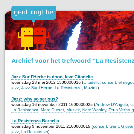
Archief voor het trefwoord "La Resisten
Jazz Sur l’Herbe is dood, leve Citadelic
woensdag 23 mei 2012 1300000016 (
Citadelic
,
concert
,
el negoc
jazz
,
Jazz Sur l'Herbe
,
La Resistenza
,
Muziek
)
Jazz: why so serious?
woensdag 16 november 2011 1600000025 (
Andrew D'Angelo
,
c
La Resistenza
,
Marc Ducret
,
Muziek
,
Nate Wooley
,
Teun Verbru
La Resistenza Barcella
woensdag 9 november 2011 2100000015 (
concert
,
Gent
,
Giovan
jazz
,
La Resistenza
)