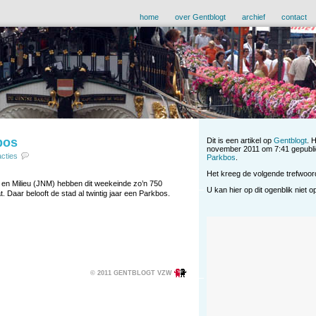
home
over Gentblogt
archief
contact
bos
Dit is een artikel op
Gentblogt
. 
november 2011 om 7:41 gepubli
acties
Parkbos
.
Het kreeg de volgende trefwoo
en Milieu (JNM) hebben dit weekeinde zo’n 750
U kan hier op dit ogenblik niet 
. Daar belooft de stad al twintig jaar een Parkbos.
© 2011 GENTBLOGT VZW