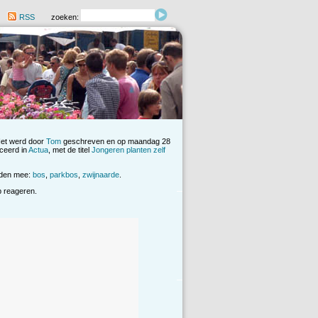
RSS
zoeken:
Het werd door
Tom
geschreven en op maandag 28
ceerd in
Actua
, met de titel
Jongeren planten zelf
rden mee:
bos
,
parkbos
,
zwijnaarde
.
op reageren.