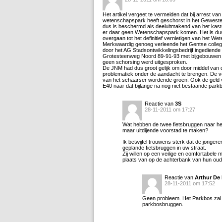
Het artikel vergeet te vermelden dat bij arrest va
wetenschapspark heeft geschorst in het Gewestelij
dus is beschermd als deeluitmakend van het kaste
er daar geen Wetenschapspark komen. Het is dus 
overgaan tot het definitief vernietigen van het W
Merkwaardig genoeg verleende het Gentse colleg
door het AG Stadsontwikkelingsbedrijf ingediend
Grotesteenweg Noord 89-91-93 met bijgebouwen al
geen schorsing werd uitgesproken.
De JNM had dus groot gelijk om door middel van
problematiek onder de aandacht te brengen. De voo
van het schaarser wordende groen. Ook de geld v
E40 naar dat bijlange na nog niet bestaande par
Reactie van
3S
28-11-2011 om 17:27
Wat hebben de twee fietsbruggen naar het
maar uitdijende voorstad te maken?
Ik betwijfel trouwens sterk dat de jonge
geplande fietsbruggen in uw straat.
Zij willen op een veilige en comfortabele 
plaats van op de achterbank van hun ou
Reactie van
Arthur De
28-11-2011 om 17:52
Geen probleem. Het Parkbos zal o
parkbosbruggen.