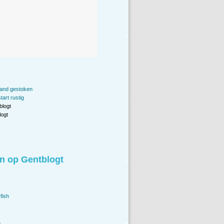
rand gestoken
art rustig
blogt
ogt
n op Gentblogt
fish
.