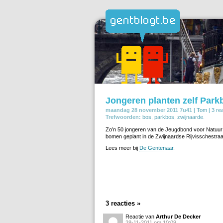
Jongeren planten zelf Park
maandag 28 november 2011 7u41 |
Tom
|
3 re
Trefwoorden:
bos
,
parkbos
,
zwijnaarde
.
Zo’n 50 jongeren van de Jeugdbond voor Natuur 
bomen geplant in de Zwijnaardse Rijvisschestraat
Lees meer bij
De Gentenaar
.
3 reacties »
Reactie van
Arthur De Decker
28-11-2011 om 10:09