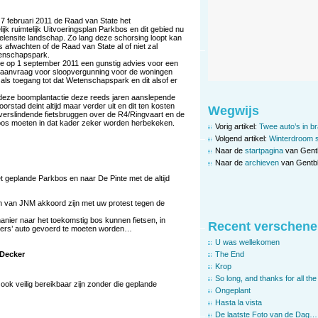
n 7 februari 2011 de Raad van State het
k ruimtelijk Uitvoeringsplan Parkbos en dit gebied nu
lensite landschap. Zo lang deze schorsing loopt kan
afwachten of de Raad van State al of niet zal
etenschapspark.
e op 1 september 2011 een gunstig advies voor een
e aanvraag voor sloopvergunning voor de woningen
s toegang tot dat Wetenschapspark en dit alsof er
 deze boomplantactie deze reeds jaren aanslepende
rstad deint altijd maar verder uit en dit ten kosten
Wegwijs
erslindende fietsbruggen over de R4/Ringvaart en de
kbos moeten in dat kader zeker worden herbekeken.
Vorig artikel:
Twee auto’s in b
Volgend artikel:
Winterdroom st
Naar de
startpagina
van Gent
Naar de
archieven
van Gentbl
 geplande Parkbos en naar De Pinte met de altijd
ren van JNM akkoord zijn met uw protest tegen de
manier naar het toekomstig bos kunnen fietsen, in
Recent verschene
ders’ auto gevoerd te moeten worden…
U was wellekomen
The End
 Decker
Krop
So long, and thanks for all the 
ok veilig bereikbaar zijn zonder die geplande
Ongeplant
Hasta la vista
De laatste Foto van de Dag…