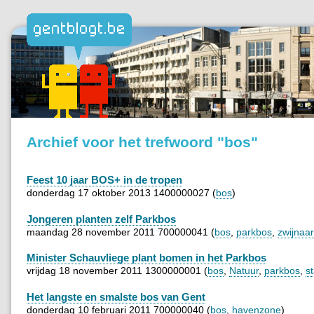
Archief voor het trefwoord "bos"
Feest 10 jaar BOS+ in de tropen
donderdag 17 oktober 2013 1400000027 (
bos
)
Jongeren planten zelf Parkbos
maandag 28 november 2011 700000041 (
bos
,
parkbos
,
zwijnaa
Minister Schauvliege plant bomen in het Parkbos
vrijdag 18 november 2011 1300000001 (
bos
,
Natuur
,
parkbos
,
s
Het langste en smalste bos van Gent
donderdag 10 februari 2011 700000040 (
bos
,
havenzone
)