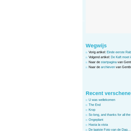
Wegwijs
Vorig artikel:
Einde eerste Rabo
Volgend artikel:
De Kaft moet 
Naar de
startpagina
van Gent
Naar de
archieven
van Gentbl
Recent verschene
U was wellekomen
The End
Krop
So long, and thanks for all the 
Ongeplant
Hasta la vista
De laatste Foto van de Dag…