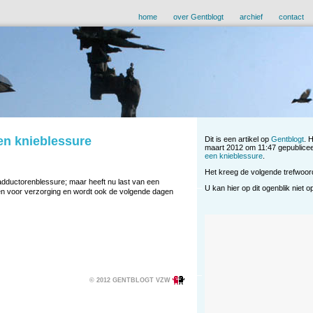
home
over Gentblogt
archief
contact
en knieblessure
Dit is een artikel op
Gentblogt
. 
maart 2012 om 11:47 gepublicee
een knieblessure
.
Het kreeg de volgende trefwoo
jn adductorenblessure; maar heeft nu last van een
U kan hier op dit ogenblik niet 
nnen voor verzorging en wordt ook de volgende dagen
© 2012 GENTBLOGT VZW