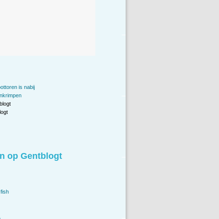
ttoren is nabij
inkrimpen
blogt
ogt
n op Gentblogt
fish
.