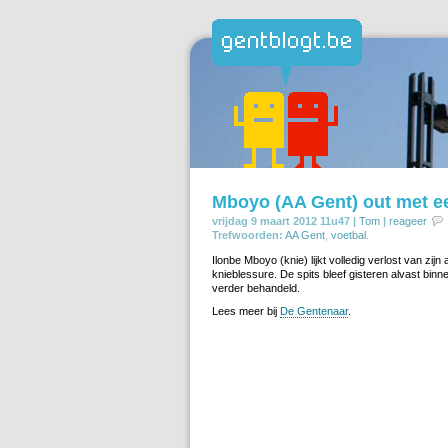
Mboyo (AA Gent) out met e
vrijdag 9 maart 2012 11u47 |
Tom
|
reageer
Trefwoorden:
AA Gent
,
voetbal
.
Ilonbe Mboyo (knie) lijkt volledig verlost van zi
knieblessure. De spits bleef gisteren alvast bi
verder behandeld.
Lees meer bij
De Gentenaar
.