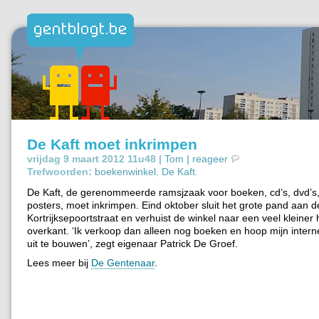
De Kaft moet inkrimpen
vrijdag 9 maart 2012 11u48 |
Tom
|
reageer
Trefwoorden:
boekenwinkel
,
De Kaft
.
De Kaft, de gerenommeerde ramsjzaak voor boeken, cd’s, dvd’s, 
posters, moet inkrimpen. Eind oktober sluit het grote pand aan d
Kortrijksepoortstraat en verhuist de winkel naar een veel kleiner
overkant. ‘Ik verkoop dan alleen nog boeken en hoop mijn interne
uit te bouwen’, zegt eigenaar Patrick De Groef.
Lees meer bij
De Gentenaar
.