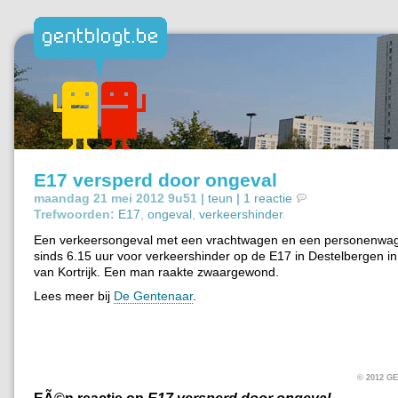
E17 versperd door ongeval
maandag 21 mei 2012 9u51 |
teun
|
1 reactie
Trefwoorden:
E17
,
ongeval
,
verkeershinder
.
Een verkeersongeval met een vrachtwagen en een personenwag
sinds 6.15 uur voor verkeershinder op de E17 in Destelbergen in 
van Kortrijk. Een man raakte zwaargewond.
Lees meer bij
De Gentenaar
.
© 2012 
EÃ©n reactie op
E17 versperd door ongeval