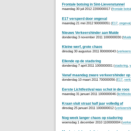
Frontale botsing in Sint-Lievenstunnel
maandag 30 juli 2012 2200000017 (
frontale bots
E17 versperd door ongeval
maandag 21 mei 2012 900000051 (
E17
,
ongeval
Nieuws Verkeershinder aan Muide
donderdag 3 november 2011 1000000030 (
Muid
Kleine werf, grote chaos
dinsdag 30 augustus 2011 800000043 (
verkeers
Ellende op de stadsring
donderdag 7 april 2011 1000000001 (
stadsring
,
Vanaf maandag zware verkeershinder op 
donderdag 10 maart 2011 700000056 (
E17
,
verk
Eerste Lichtfestival was schot in de roos
maandag 31 januari 2011 1000000046 (
lichtfestiv
Kraan sluit straat half jaar volledig af
dinsdag 25 januari 2011 1000000012 (
verkeersh
Nog week langer chaos op stadsring
woensdag 1 december 2010 1100000004 (
verke