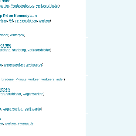
arnier
arnier
,
Meulestedebrug
,
verkeershinder
)
op R4 en Kennedylaan
ylaan
,
R4
,
verkeershinder
,
werken
)
hinder
,
winterprik
)
dsring
arslaan
,
stadsring
,
verkeershinder
)
er
,
wegenwerken
,
zwijnaarde
)
t
,
braderie
,
P-route
,
verkeer
,
verkeershinder
)
libben
verkeershinder
,
wegenwerken
)
r
,
wegenwerken
,
zwijnaarde
)
e
er
,
werken
,
zwijnaarde
)