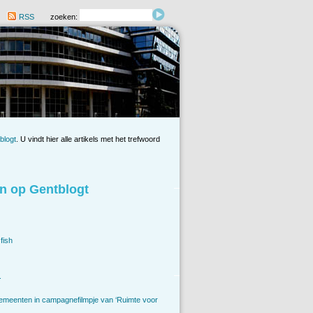
RSS
zoeken:
blogt
. U vindt hier alle artikels met het trefwoord
n op Gentblogt
fish
.
emeenten in campagnefilmpje van ‘Ruimte voor