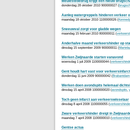
Meulestedebrug krijgt een nieuw brugsch
donderdag 28 oktober 2010 900000027 (
brugsch
Aanleg watergreppels hinderen verkeer 
maandag 18 oktober 2010 1100000026 (
Kenned
Sneeuwval zorgt voor gladde wegen
maandag 15 februari 2010 800000011 (
verkeers
Anderhalve maand verkeershinder op sta
dinsdag 15 september 2009 900000011 (
Martela
Werken Zwijnaarde starten vanavond
woensdag 1 juli 2009 1100000044 (
verkeershind
Gent houdt hart vast voor verkeersinfarc
donderdag 11 juni 2009 900000042 (
Brabantdam
Werken doen avondspits helemaal dichts
dinsdag 15 april 2008 1000000020 (
avondspits
,
Toch geen infarct aan verkeerswisselaar
dinsdag 8 april 2008 1100000055 (
verkeershinde
Zware verkeershinder dreigt in Zwijnaard
maandag 7 april 2008 1100000010 (
verkeershind
Gentse actua