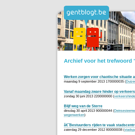
Archief voor het trefwoord
Werken zorgen voor chaotische situatie 
maandag 9 september 2013 1700000035 (
Duize
Vanaf maandag zware hinder op verkeersw
zondag 30 juni 2013 2200000000 (
verkeershinde
Blijf weg van de Sterre
dinsdag 30 april 2013 900000044 (
Deinsesteen
wegenwerken
)
â€˜Bestuurders rijden te vaak stadscentr
zaterdag 29 december 2012 800000038 (
stadsp