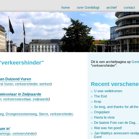
home
over Gentblogt
archief
contact
 "verkeershinder"
Dit is een archiefpagina op
Gent
"verkeershinder".
aan Duizend Vuren
Recent verschene
nd Vuren
,
verkeershinder
,
werken
)
U was wellekomen
isselaar in Zwijnaarde
The End
r
,
verkeerswisselaar
,
zwijnaarde
)
Krop
So long, and thanks for all the 
Ongeplant
weg
,
Drongensesteenweg
,
Sterre
,
verkeershinder
,
Hasta la vista
De laatste Foto van de Dag…
Wat was het goed!
um in’
Jan Matthys annexeert randg
arkings
,
verkeershinder
)
Gent’