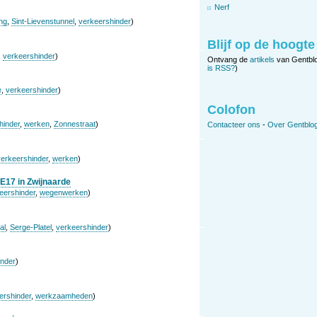
Nerf
ing
,
Sint-Lievenstunnel
,
verkeershinder
)
Blijf op de hoogte
,
verkeershinder
)
Ontvang de
artikels
van Gentbl
is RSS?
)
e
,
verkeershinder
)
Colofon
hinder
,
werken
,
Zonnestraat
)
Contacteer ons
-
Over Gentblog
verkeershinder
,
werken
)
E17 in Zwijnaarde
eershinder
,
wegenwerken
)
al
,
Serge-Platel
,
verkeershinder
)
inder
)
ershinder
,
werkzaamheden
)